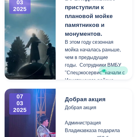
03
На встрече
приступили к
2025
присутствовали
плановой мойке
председатель собрания
памятников и
представителей
монументов.
Владикавказа Сергей
В этом году сезонная
Таболов, первый
мойка началась раньше,
заместитель главы АМС
чем в предыдущие
Зураб Дзоблаев,
годы. Сотрудники ВМБУ
руководство мэрии и
"Спецэкосервис" начали с
глава Представительства
Иристонского района.
МИД России во
Первыми отмыли
Владикавказе Багир
памятник Владимиру
07
Мамиев.
Добрая акция
03
Ленину, бюст Семёну
Добрая акция
2025
Штыбу и монумент Дзаугу
Градара, хотя и является
Бугулову.
небольшим городом с
Администрация
населением около 4000
Владикавказа подарила
человек, ежегодно