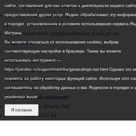
сайта, составления для нас отчетов о деятельности нашего сайта
администрации
звонки принимаются с 9:00 до 18:00
предоставления других услуг. Яндекс обрабатывает эту информ
местного
Круглосуточный телефон Единой дежурной
в порядке, установленном в условиях использования сервиса Ян
самоуправления
диспетчерской службы
53-19-19
Метрика.
города
Электронная почта:
ams@vladikavkaz.alania.gov.ru
Вы можете отказаться от использования cookies, выбрав
Владикавказ:
Владикавказ
соответствующие настройки в браузере. Также вы можете
АМС
использовать инструмент —
Интернет приемная
https://yandex.ru/support/metrika/general/opt-out.html Однако это 
Собрание представителей
повлиять на работу некоторых функций сайта. Используя этот са
Общественный Совет
соглашаетесь на обработку данных о вас Яндексом в порядке и 
Пресс-центр
указанных выше.
Общественный транспорт
Владикавказ, пл. Штыба, №2
Я согласен
Тел:
+7 (8672) 55-00-34
Главный редактор: Биазарти Д. К.
Свидетельство о регистрации СМИ ЭЛ № ФС 77 –