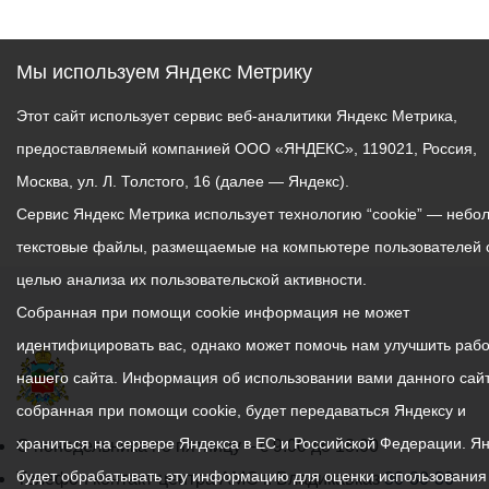
примет участие в
аварийно-спасательных
работах.
Мы используем Яндекс Метрику
Пресс-служба
Этот сайт использует сервис веб-аналитики Яндекс Метрика,
АМС_Томаева.
предоставляемый компанией ООО «ЯНДЕКС», 119021, Россия,
Москва, ул. Л. Толстого, 16 (далее — Яндекс).
Сервис Яндекс Метрика использует технологию “cookie” — небо
текстовые файлы, размещаемые на компьютере пользователей 
целью анализа их пользовательской активности.
Собранная при помощи cookie информация не может
идентифицировать вас, однако может помочь нам улучшить рабо
нашего сайта. Информация об использовании вами данного сайт
собранная при помощи cookie, будет передаваться Яндексу и
храниться на сервере Яндекса в ЕС и Российской Федерации. Я
График
С понедельника по пятницу – с 9.00 до 18.00
будет обрабатывать эту информацию для оценки использования
работы
Телефон контакт-центра АМС г. Владикавказ
30-30-30