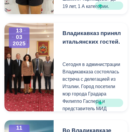
19 лет, 1 А категории.
13
Владикавказ принял
03
итальянских гостей.
2025
Сегодня в администрации
Владикавказа состоялась
встреча с делегацией из
Италии. Город посетили
мэр города Градара
Филиппо Гаспери и
представитель МИД
Южной Осетии в Италии
Мауро Мурджа.
11
Во Владикавказе