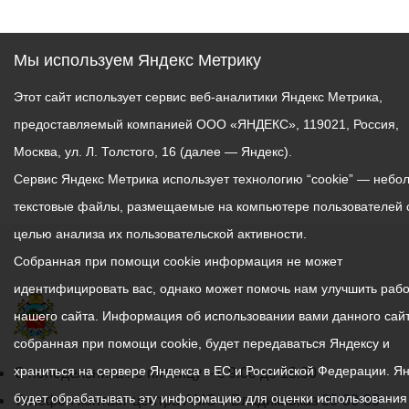
разработали 12
специальных программ.
Так, в школе № 38
Мы используем Яндекс Метрику
впервые организовали
Этот сайт использует сервис веб-аналитики Яндекс Метрика,
работу с детьми с
задержкой психического
предоставляемый компанией ООО «ЯНДЕКС», 119021, Россия,
развития, а в школе № 39
Москва, ул. Л. Толстого, 16 (далее — Яндекс).
- с детьми с
Сервис Яндекс Метрика использует технологию “cookie” — небо
расстройством
текстовые файлы, размещаемые на компьютере пользователей 
аутистического спектра.
целью анализа их пользовательской активности.
Собранная при помощи cookie информация не может
Во время встречи
идентифицировать вас, однако может помочь нам улучшить рабо
Таймураз Тускаев и
нашего сайта. Информация об использовании вами данного сайт
Вячеслав Мильдзихов
собранная при помощи cookie, будет передаваться Яндексу и
ознакомились с выставкой
храниться на сервере Яндекса в ЕС и Российской Федерации. Я
График
С понедельника по пятницу – с 9.00 до 18.00
детского творчества.
Среди представленных
будет обрабатывать эту информацию для оценки использования
работы
Телефон контакт-центра АМС г. Владикавказ
30-30-30