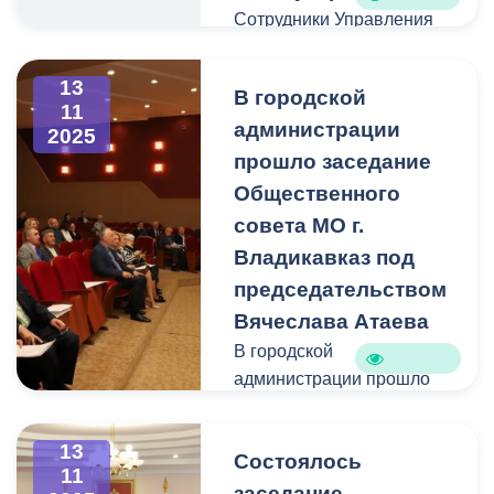
Сотрудники Управления
работают на улице
Владивостокская.
13
В городской
11
администрации
Основной акцент здесь
2025
сделан на пресечении
прошло заседание
распространённых
Общественного
нарушений.
совета МО г.
Владикавказ под
Это выявление объектов
председательством
незавершённого
Вячеслава Атаева
строительства,
размещение незаконных
В городской
информационных
администрации прошло
материалов и выброс
заседание Общественного
мусора в неположенных
совета МО г. Владикавказ
13
Состоялось
местах.
под председательством
11
Вячеслава Атаева
заседание