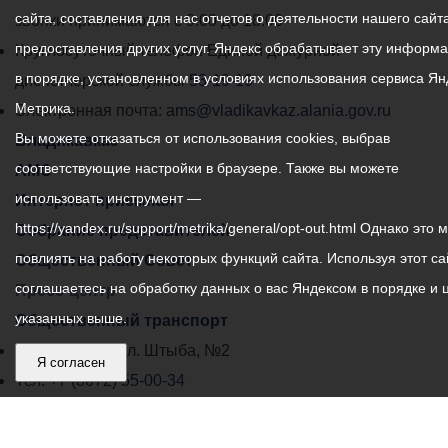
экспонатов - не имеющие
сайта, составления для нас отчетов о деятельности нашего сайта
администрации
звонки принимаются с 9:00 до 18:00
аналогов роботы,
предоставления других услуг. Яндекс обрабатывает эту информ
местного
Круглосуточный телефон Единой дежурной
уникальные картины и
в порядке, установленном в условиях использования сервиса Ян
самоуправления
диспетчерской службы
53-19-19
разнообразные предметы
Метрика.
города
Электронная почта:
ams@vladikavkaz.alania.gov.ru
декоративно-прикладного
искусства.
Вы можете отказаться от использования cookies, выбрав
Владикавказ:
Владикавказ
соответствующие настройки в браузере. Также вы можете
АМС
использовать инструмент —
Интернет приемная
https://yandex.ru/support/metrika/general/opt-out.html Однако это 
Собрание представителей
повлиять на работу некоторых функций сайта. Используя этот са
Общественный Совет
соглашаетесь на обработку данных о вас Яндексом в порядке и 
Пресс-центр
указанных выше.
Общественный транспорт
Владикавказ, пл. Штыба, №2
Я согласен
Тел:
+7 (8672) 55-00-34
Главный редактор: Биазарти Д. К.
Свидетельство о регистрации СМИ ЭЛ № ФС 77 –