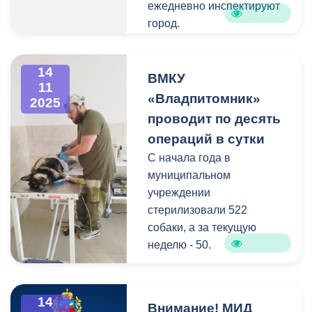
ежедневно инспектируют
город.
В местах, где чаще всего
происходят
14
правонарушения,
ВМКУ
11
установлены камеры
«Владпитомник»
2025
видеонаблюдения.
проводит по десять
операций в сутки
Накануне по ул. Щорса, 2
С начала года в
камеры зафиксировали,
муниципальном
как горожане
учреждении
выбрасывают
стерилизовали 522
крупногабаритный мусор
собаки, а за текущую
в контейнеры,
неделю - 50.
предназначенные для
сбора ТКО.
Через хирургическую
процедуру проходят
14
Напоминаем, что
Внимание! МИД