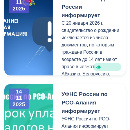
впервые выловленные на
11
складирование и
России
2025
улицах города животные.
хранение строительных
информирует
материалов,
С 20 января 2026 г.
крупногабаритного мусора
свидетельство о рождении
и отходов вне специально
исключается из числа
отведённых мест
документов, по которым
запрещено.
граждане России в
возрасте до 14 лет имеют
Настоятельно просим
право выезжать в
жителей не нарушать
Абхазию, Белоруссию,
правила благоустройства,
Казахстан, Киргизию и
вызывать
Южную Осетию.
специализированный
14
УФНС России по
11
транспорт или
РСО-Алания
2025
самостоятельно вывозить
информирует
мусор на специально
УФНС России по РСО-
отведённые площадки.
Алания информирует