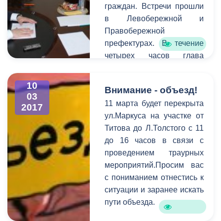
граждан. Встречи прошли
республиканских
в Левобережной и
профессиональных
Правобережной
образовательных
префектурах. В течение
учреждений. Сегодня в
четырех часов глава
актовом зале
принял порядка 20
администрации прошло
записавшихся на прием.
чествование победителей
10
Внимание - объезд!
Для более детального
и призеров конкурса.
03
11 марта будет перекрыта
выяснения проблем, с
2017
ул.Маркуса на участке от
которыми пришли
Титова до Л.Толстого с 11
горожане, к разговору
до 16 часов в связи с
были приглашены
проведением траурных
руководители структурных
мероприятий.Просим вас
подразделений АМС.
с пониманием отнестись к
Самыми актуальными в
ситуации и заранее искать
ходе приема стали
пути объезда.
коммунальные и
жилищные проблемы,