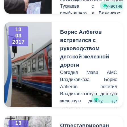
Тускаева с участием
прибывшего в Владикавказ
председателя совета
директоров ПАО «МРСК
13
Борис Албегов
Юга» Сергея Архипова.
03
встретился с
2017
руководством
детской железной
дороги
Сегодня глава АМС
Владикавказа Борис
Албегов посетил
Владикавказскую детскую
железную дорогу, где
встретился с
директором Натальей
Келехсаевой. Темой к
13
Отреставрирован