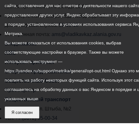
сайта, составления для нас отчетов о деятельности нашего сайта
администрации
звонки принимаются с 9:00 до 18:00
предоставления других услуг. Яндекс обрабатывает эту информ
местного
Круглосуточный телефон Единой дежурной
в порядке, установленном в условиях использования сервиса Ян
самоуправления
диспетчерской службы
53-19-19
Метрика.
города
Электронная почта:
ams@vladikavkaz.alania.gov.ru
Вы можете отказаться от использования cookies, выбрав
Владикавказ:
Владикавказ
соответствующие настройки в браузере. Также вы можете
АМС
использовать инструмент —
Интернет приемная
https://yandex.ru/support/metrika/general/opt-out.html Однако это 
Собрание представителей
повлиять на работу некоторых функций сайта. Используя этот са
Общественный Совет
соглашаетесь на обработку данных о вас Яндексом в порядке и 
Пресс-центр
указанных выше.
Общественный транспорт
Владикавказ, пл. Штыба, №2
Я согласен
Тел:
+7 (8672) 55-00-34
Главный редактор: Биазарти Д. К.
Свидетельство о регистрации СМИ ЭЛ № ФС 77 –