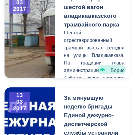
03
обсуждению стало
шестой вагон
2017
будущее сотрудничество
владикавказского
руководства ДЖД и
трамвайного парка
городских властей.
Шестой
отреставрированный
трамвай выехал сегодня
на улицы Владикавказа.
По традиции глава
администрации Борис
Албегов лично проверил
качество выполненных
работ и дал старт
13
За минувшую
обновленному
03
неделю бригады
2017
трамвайному вагону.
Единой дежурно-
диспетчерской
службы устранили