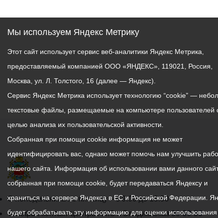
Мы используем Яндекс Метрику
Этот сайт использует сервис веб-аналитики Яндекс Метрика,
предоставляемый компанией ООО «ЯНДЕКС», 119021, Россия,
Москва, ул. Л. Толстого, 16 (далее — Яндекс).
Сервис Яндекс Метрика использует технологию “cookie” — небо
текстовые файлы, размещаемые на компьютере пользователей 
целью анализа их пользовательской активности.
Собранная при помощи cookie информация не может
идентифицировать вас, однако может помочь нам улучшить рабо
нашего сайта. Информация об использовании вами данного сайт
собранная при помощи cookie, будет передаваться Яндексу и
храниться на сервере Яндекса в ЕС и Российской Федерации. Я
График
С понедельника по пятницу – с 9.00 до 18.00
будет обрабатывать эту информацию для оценки использования
работы
Телефон контакт-центра АМС г. Владикавказ
30-30-30