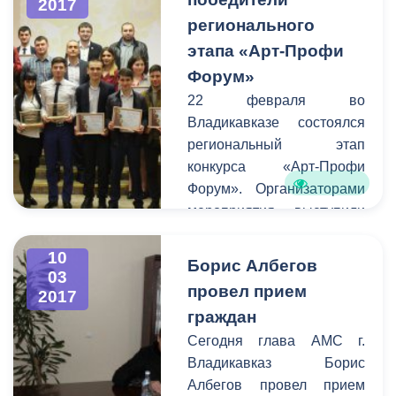
2017
актеры и режиссеры
регионального
смогут воплощать свои
самые смелые творческие
этапа «Арт-Профи
идеи и замыслы.
Форум»
Накануне на этой сцене
22 февраля во
прошло первое
Владикавказе состоялся
мероприятие - премьера
региональный этап
спектакля «Лейтенант с
конкурса «Арт-Профи
острова Инишмор»
Форум». Организаторами
режиссера Руслана
мероприятия выступили
Цагараева по
региональное отделение
одноименной повести
Российского Союза
10
Борис Албегов
ирландского драматурга
03
Молодёжи и Комитет
провел прием
Мартина Макдонаха.
2017
молодежной политики,
граждан
физической культуры и
Сегодня глава АМС г.
спорта АМС. В
Владикавказ Борис
соревновании приняли
Албегов провел прием
участие студенты 16-ти