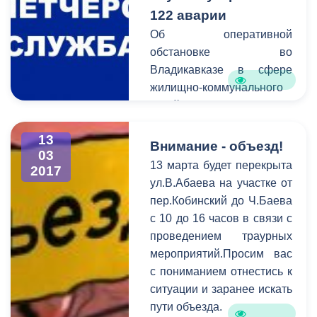
122 аварии
Об оперативной
обстановке во
Владикавказе в сфере
жилищно-коммунального
хозяйства сообщает
Единая дежурно-
13
диспетчерская служба.
Внимание - объезд!
03
В период c 6 по 13 марта
13 марта будет перекрыта
2017
на горячую линию единой
ул.В.Абаева на участке от
дежурно-диспетчерской
пер.Кобинский до Ч.Баева
службы поступило 122
с 10 до 16 часов в связи с
обращения. В
проведением траурных
оперативном порядке
мероприятий.Просим вас
специалисты выезжают на
с пониманием отнестись к
аварийные места и
ситуации и заранее искать
устраняют проблемы в
пути объезда.