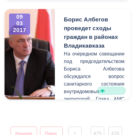
вопросы социальной
сферы, поддержка
09
Борис Албегов
начинающих
03
предпринимателей, а
проведет сходы
2017
также благоустройство
граждан в районах
городских территорий.
Владикавказа
На очередном совещании
под председательством
Бориса Албегова
обсуждался вопрос
санитарного состояния
внутридомовых
территорий. Глава АМС
призвал руководителей
проводить работу с
жителями
многоквартирных домов.
Начало
Пред.
1
475
476