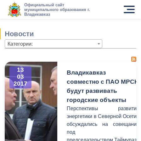
Официальный сайт
муниципального образования г.
Владикавказ
Новости
Категории:
13
Владикавказ
03
совместно с ПАО МРСК
2017
будут развивать
городские объекты
Перспективы развития
энергетики в Северной Осетии
обсуждались на совещании
под
председательством Таймураза