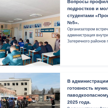
Вопросы профил
подростков и мо
студентами «Пр
№5».
Организатором встре
администрация внутри
Затеречного районов г
В администрации
готовность муни
паводкоопасному
2025 года.