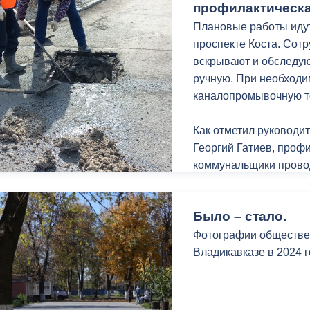
Пресс-служба АМС_Т
профилактическа
Плановые работы идут
проспекте Коста. Со
вскрывают и обследую
ручную. При необходи
каналопромывочную т
Как отметил руководи
Георгий Гатиев, проф
коммунальщики провод
Было – стало.
Фотографии обществен
Владикавказе в 2024 