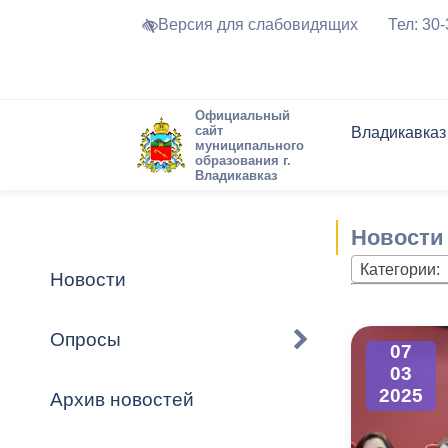
Версия для слабовидящих
Тел: 30
Официальный
сайт
Владикавказ
муниципального
образования г.
Владикавказ
Общие свед
Структура
Интернет-п
Председате
Структура
Новости
Реестры ма
Новости
Устав город
Торги и Кон
расписание
Обратная с
Комиссии
Новостная 
Актуально
Категории:
Новости
Города-поб
Программа
Противодей
Достоприме
Опросы
07
Владикавка
Формы обра
График при
03
принимаемы
2025
Архив новостей
Презентаци
рассмотрен
городского 