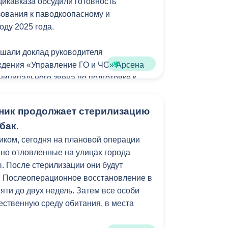
икавказа обсудили готовность
ования к паводкоопасному и
ду 2025 года.
ушали доклад руководителя
ждения «Управление ГО и ЧС» Арсена
ниципального звена по подготовке к
ку половодья и летне-осенних
ник продолжает стерилизацию
бак.
а, ежегодно перед началом
фиком, сегодня на плановой операции
ода, проводится комиссионное
но отловленные на улицах города
и подмостовых проходов через Терек,
. После стерилизации они будут
 сооружениям и руслорегулировочные
. Послеоперационное восстановление в
яти до двух недель. Затем все особи
ественную среду обитания, в места
следствий сезонных паводков
кавказа совместно с республиканским