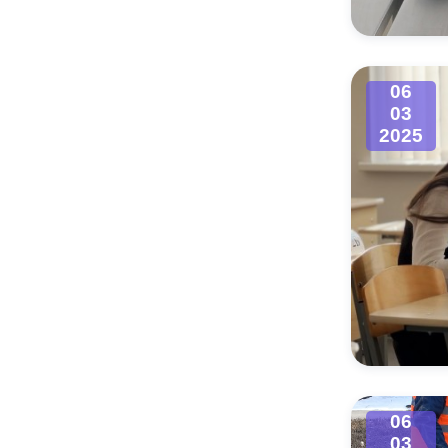
06
03
2025
06
03