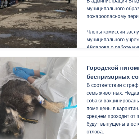
В администрации Влад
муниципального образ
пожароопасному перио
Члены комиссии засл
муниципального учре
Айларова о работе му
безаварийному пропус
паводков.
Городской питом
беспризорных со
Администрацией город
В соответствии с гра
паводкоопасного пери
семь животных. Недав
обследование мостов 
собаки вакцинированы
подходов к мостовым
помещены в карантин
работы.
среднем проходит от п
будут выпущены в ест
«Для минимизации по
отлова.
администрацией Влади