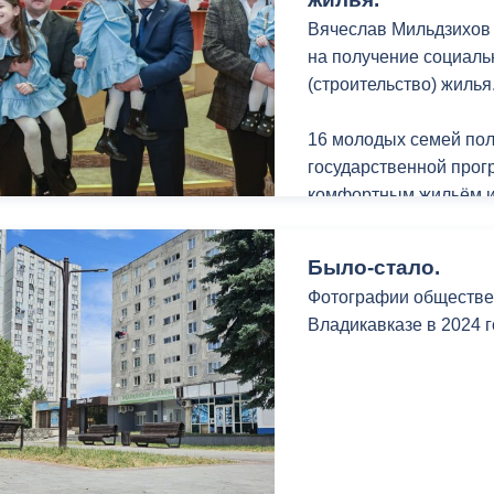
з
ия, постановления
Кадровая политика
Вячеслав Мильдзихов
на получение социаль
ертиза НПА
Контактная информация
(строительство) жилья
ельности органов
Списки граждан, состоящих на
16 молодых семей пол
амоуправления
учете в качестве нуждающихся 
государственной про
улучшении жилищных условий п
комфортным жильём и
г. Владикавказ
РФ».
Было-стало.
Поздравили участник
Фотографии обществен
анные
Общественное обсуждение
города Владикавказа 
Владикавказе в 2024 
документов стратегического
Собрания представите
планирования
Таболов и заместител
Вячеслав Мильдзихов 
 о результатах
Порядок обжалования решений 
реализуется во Владик
действий органов местного
лет субсидии получил
самоуправления