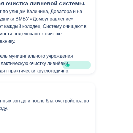
омаева.
я очистка ливневой системы.
 по улицам Калинина, Доватора и на
трудники ВМБУ «Домоуправление»
т каждый колодец. Систему очищают в
мости подключают к очистке
ехнику.
тель муниципального учреждения
илактическую очистку ливнёвки
ят практически круглогодично.
ных зон до и после благоустройства во
году.