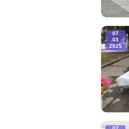
Муниципаль
07
03
2025
07