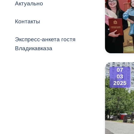
Владикавка
Актуально
Распоряжен
Контакты
ОРВ и эксп
Оценка деят
Экспресс-анкета гостя
местного с
Владикавказа
07
03
Открытые д
2025
Информация
проверок