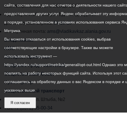
сайта, составления для нас отчетов о деятельности нашего сайта
администрации
звонки принимаются с 9:00 до 18:00
предоставления других услуг. Яндекс обрабатывает эту информ
местного
Круглосуточный телефон Единой дежурной
в порядке, установленном в условиях использования сервиса Ян
самоуправления
диспетчерской службы
53-19-19
Метрика.
города
Электронная почта:
ams@vladikavkaz.alania.gov.ru
Вы можете отказаться от использования cookies, выбрав
Владикавказ:
Владикавказ
соответствующие настройки в браузере. Также вы можете
АМС
использовать инструмент —
Интернет приемная
https://yandex.ru/support/metrika/general/opt-out.html Однако это 
Собрание представителей
повлиять на работу некоторых функций сайта. Используя этот са
Общественный Совет
соглашаетесь на обработку данных о вас Яндексом в порядке и 
Пресс-центр
указанных выше.
Общественный транспорт
Владикавказ, пл. Штыба, №2
Я согласен
Тел:
+7 (8672) 55-00-34
Главный редактор: Биазарти Д. К.
Свидетельство о регистрации СМИ ЭЛ № ФС 77 –