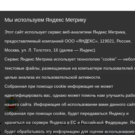
Организатор —
программа Росмолодёжи
Мы используем Яндекс Метрику
«Больше, чем
Этот сайт использует сервис веб-аналитики Яндекс Метрика,
путешествие».
предоставляемый компанией ООО «ЯНДЕКС», 119021, Россия,
Москва, ул. Л. Толстого, 16 (далее — Яндекс).
Сервис Яндекс Метрика использует технологию “cookie” — небо
текстовые файлы, размещаемые на компьютере пользователей 
целью анализа их пользовательской активности.
Собранная при помощи cookie информация не может
идентифицировать вас, однако может помочь нам улучшить рабо
нашего сайта. Информация об использовании вами данного сайт
собранная при помощи cookie, будет передаваться Яндексу и
храниться на сервере Яндекса в ЕС и Российской Федерации. Я
График
С понедельника по пятницу – с 9.00 до 18.00
будет обрабатывать эту информацию для оценки использования
работы
Телефон контакт-центра АМС г. Владикавказ
30-30-30