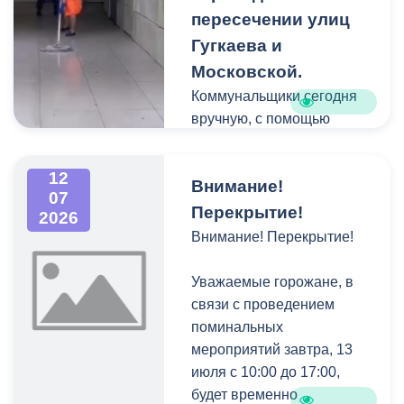
возвращаться снова и
пересечении улиц
снова.
Гугкаева и
Московской.
Рабочие уже на
Коммунальщики сегодня
финишной прямой:
вручную, с помощью
укладывают брусчатку и
специальных растворов,
обустраивают основание
полностью отмыли стены
120-метрового парапета.
12
Внимание!
от граффити и
В новой зоне отдыха
07
объявлений, после чего
Перекрытие!
2026
появятся современные
тщательно очистили все
Внимание! Перекрытие!
опоры освещения,
поверхности перехода.
удобные лавочки и урны.
Уважаемые горожане, в
Газон тоже приведут в
связи с проведением
порядок.
поминальных
мероприятий завтра, 13
Отмечу, что
июля с 10:00 до 17:00,
благоустройство этого
будет временно
участка — лишь часть