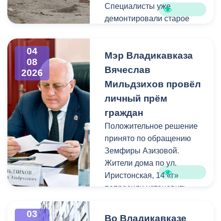
Специалисты уже
демонтировали старое
асфальтовое покрытие и
ограждение реки. Сейчас
04
Мэр Владикавказа
рабочие устанавливают
08
бордюры и поребрики,
Вячеслав
2026
готовят основания
Мильдзихов провёл
будущих дорожек к
личный прём
укладке брусчатки. Сейчас
граждан
специалисты
Положительное решение
обустраивают основание
принято по обращению
ограждения. Парапет
Земфиры Азизовой.
выполнен из
Жители дома по ул.
архитектурного бетона.
Иристонская, 14 «г»
Как и на других участках
попросили установить
набережной, бетонные
турники и досуговую зону
блоки будут чередоваться
для детей. Кроме того,
03
с металлическими
Во Владикавказе