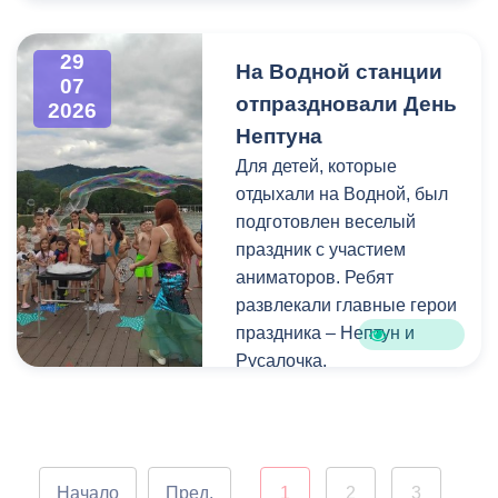
Напомним, ранее,
центром притяжения для
администрация
всех, кто любит и ценит
29
На Водной станции
Владикавказа обещала,
богатейшее культурное
07
отпраздновали День
что льгота сохранится и
наследие нашей великой
2026
будет предоставляться в
России.
Нептуна
рамках нового
Для детей, которые
нормативного порядка.
отдыхали на Водной, был
Изменения были связаны
подготовлен веселый
с тем, что в начале 2026
праздник с участием
года полномочия по
аниматоров. Ребят
организации
развлекали главные герои
пассажирских перевозок
праздника – Нептун и
перешли в
Русалочка.
республиканский Комитет
по транспорту.
Как отметил заведующий
Водной станцией Георгий
Цгоев, празднование Дня
Начало
Пред.
1
2
3