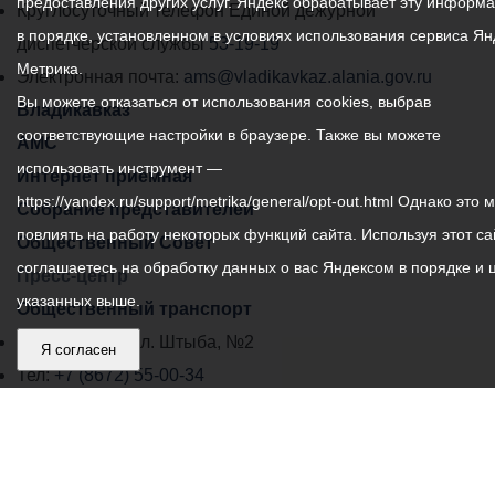
предоставления других услуг. Яндекс обрабатывает эту информ
местного
Круглосуточный телефон Единой дежурной
в порядке, установленном в условиях использования сервиса Ян
самоуправления
диспетчерской службы
53-19-19
Метрика.
города
Электронная почта:
ams@vladikavkaz.alania.gov.ru
Вы можете отказаться от использования cookies, выбрав
Владикавказ:
Владикавказ
соответствующие настройки в браузере. Также вы можете
АМС
использовать инструмент —
Интернет приемная
https://yandex.ru/support/metrika/general/opt-out.html Однако это 
Собрание представителей
повлиять на работу некоторых функций сайта. Используя этот са
Общественный Совет
соглашаетесь на обработку данных о вас Яндексом в порядке и 
Пресс-центр
указанных выше.
Общественный транспорт
Владикавказ, пл. Штыба, №2
Я согласен
Тел:
+7 (8672) 55-00-34
Главный редактор: Биазарти Д. К.
Свидетельство о регистрации СМИ ЭЛ № ФС 77 –
75258 от 07.03.2019 выданное Федеральной Службой