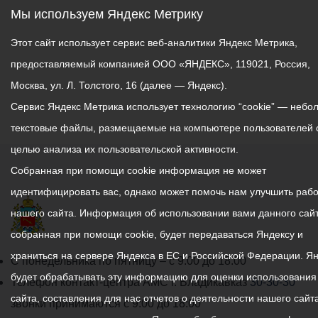
Мы используем Яндекс Метрику
Этот сайт использует сервис веб-аналитики Яндекс Метрика,
предоставляемый компанией ООО «ЯНДЕКС», 119021, Россия,
Москва, ул. Л. Толстого, 16 (далее — Яндекс).
Сервис Яндекс Метрика использует технологию “cookie” — небо
текстовые файлы, размещаемые на компьютере пользователей 
целью анализа их пользовательской активности.
Собранная при помощи cookie информация не может
идентифицировать вас, однако может помочь нам улучшить рабо
нашего сайта. Информация об использовании вами данного сайт
собранная при помощи cookie, будет передаваться Яндексу и
храниться на сервере Яндекса в ЕС и Российской Федерации. Я
График
С понедельника по пятницу – с 9.00 до 18.00
будет обрабатывать эту информацию для оценки использования
работы
Телефон контакт-центра АМС г. Владикавказ
30-30-30
сайта, составления для нас отчетов о деятельности нашего сайта
администрации
звонки принимаются с 9:00 до 18:00