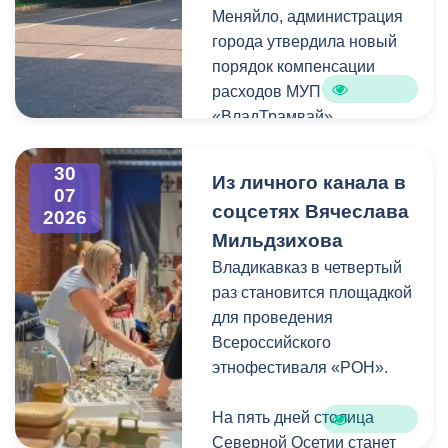
Меняйло, администрация
преобразования
Колхидова и руководителя
города утвердила новый
набережной Терека как
Северо-Осетинского
порядок компенсации
главной прогулочной зоны
отделения студенческих
расходов МУП
Владикавказа.
отрядов Олега Габараева
«ВладТрамвай».
и всех неравнодушных
жителей города за
Чтобы получить школьный
активное участие в сборе
30
Из личного канала в
проездной, необходимо
07
гуманитарной помощи для
соцсетях Вячеслава
2026
сдать фотографию 3×4 в
бойцов.
Мильдзихова
администрацию своей
школы. Проездной будет
Владикавказ в четвертый
Мой канал в Макс.
действовать до конца
раз становится площадкой
календарного года.
для проведения
Пользоваться проездным
Всероссийского
удостоверением может
этнофестиваля «РОН».
только ученик, на имя
которого он оформлен.
На пять дней столица
Северной Осетии станет