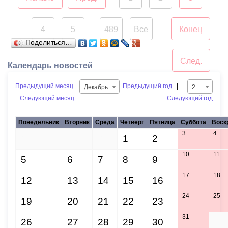
Бункерные площадки
4
5
489
Все
Конец
расположены по
...
Поделиться…
следующим адресам:
След.
Календарь новостей
Предыдущий месяц
Предыдущий год
|
Декабрь
2016
Следующий месяц
Следующий год
Понедельник
Вторник
Среда
Четверг
Пятница
Суббота
Воск
3
4
28
29
30
1
2
10
11
5
6
7
8
9
17
18
12
13
14
15
16
24
25
19
20
21
22
23
31
26
27
28
29
30
1