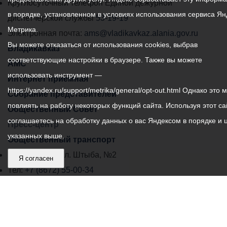
местного
Круглосуточный телефон Единой дежурной
в порядке, установленном в условиях использования сервиса Ян
самоуправления
диспетчерской службы
53-19-19
Метрика.
города
Электронная почта:
ams@vladikavkaz.alania.gov.ru
Вы можете отказаться от использования cookies, выбрав
Владикавказ:
Владикавказ
соответствующие настройки в браузере. Также вы можете
АМС
использовать инструмент —
Интернет приемная
https://yandex.ru/support/metrika/general/opt-out.html Однако это 
Собрание представителей
повлиять на работу некоторых функций сайта. Используя этот са
Общественный Совет
соглашаетесь на обработку данных о вас Яндексом в порядке и 
Пресс-центр
указанных выше.
Общественный транспорт
Владикавказ, пл. Штыба, №2
Я согласен
Тел:
+7 (8672) 55-00-34
Главный редактор: Биазарти Д. К.
Свидетельство о регистрации СМИ ЭЛ № ФС 77 –
75258 от 07.03.2019 выданное Федеральной Службой