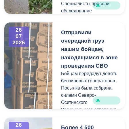
Специалисты провели
обследование
территорий, выявили
места падения веток и
26
Отправили
приступили к их уборке. В
07
Иристонском районе
очередной груз
2026
зафиксированы
нашим бойцам,
отдельные случаи
находящимся в зоне
падения веток, а также
проведения СВО
одно сломанное дерево.
Бойцам передадут девять
Работы по распиловке и
бензиновых генераторов.
вывозу проводятся в
Посылка была собрана
оперативном режиме.
силами Северо-
Осетинского
На улицах Ватутина,
Регионального отделения
Горького, Лермонтова
молодёжной
выявлены упавшие ветки.
общероссийской
26
По улицам Магкаева и
Более 4 500