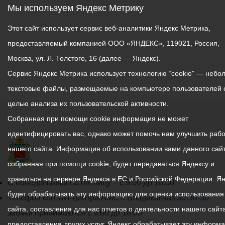
Мы используем Яндекс Метрику
Этот сайт использует сервис веб-аналитики Яндекс Метрика,
предоставляемый компанией ООО «ЯНДЕКС», 119021, Россия,
Москва, ул. Л. Толстого, 16 (далее — Яндекс).
Сервис Яндекс Метрика использует технологию “cookie” — небо
текстовые файлы, размещаемые на компьютере пользователей 
целью анализа их пользовательской активности.
Собранная при помощи cookie информация не может
идентифицировать вас, однако может помочь нам улучшить рабо
нашего сайта. Информация об использовании вами данного сайт
собранная при помощи cookie, будет передаваться Яндексу и
храниться на сервере Яндекса в ЕС и Российской Федерации. Я
График
С понедельника по пятницу – с 9.00 до 18.00
будет обрабатывать эту информацию для оценки использования
работы
Телефон контакт-центра АМС г. Владикавказ
30-30-30
сайта, составления для нас отчетов о деятельности нашего сайта
администрации
звонки принимаются с 9:00 до 18:00
предоставления других услуг. Яндекс обрабатывает эту информ