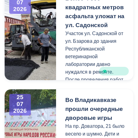
07
общественной
Карцинскому шоссе
квадратных метров
2026
организации «Российские
серьезных последствий не
асфальта уложат на
студенческие отряды».
зафиксировано —
ул. Садонской
отмечены лишь отдельные
Как отметил председатель
Участок ул. Садонской от
небольшие ветки.
правления организации
ул. Бзарова до здания
«Российские студенческие
Республиканской
отряды» Олег Габараев,
ветеринарной
генераторы бойцам
лаборатории давно
необходимы для
нуждался в ремонте.
бесперебойной работы
После проведения работ
техники.
по замене инженерных
коммуникаций состояние
25
Во Владикавказе
«На этом наша помощь не
дорожного покрытия
07
прошли очередные
2026
заканчивается, мы и
значительно ухудшилось,
дворовые игры
дальше будем помогать
поэтому было принято
нашим ребятам», - сказал
решение о его
На пр. Доватора, 21 было
Олег Габараев.
комплексном обновлении.
весело и шумно. Дети и