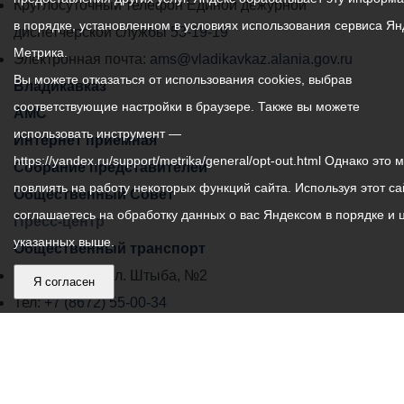
местного
Круглосуточный телефон Единой дежурной
в порядке, установленном в условиях использования сервиса Ян
самоуправления
диспетчерской службы
53-19-19
Метрика.
города
Электронная почта:
ams@vladikavkaz.alania.gov.ru
Вы можете отказаться от использования cookies, выбрав
Владикавказ:
Владикавказ
соответствующие настройки в браузере. Также вы можете
АМС
использовать инструмент —
Интернет приемная
https://yandex.ru/support/metrika/general/opt-out.html Однако это 
Собрание представителей
повлиять на работу некоторых функций сайта. Используя этот са
Общественный Совет
соглашаетесь на обработку данных о вас Яндексом в порядке и 
Пресс-центр
указанных выше.
Общественный транспорт
Владикавказ, пл. Штыба, №2
Я согласен
Тел:
+7 (8672) 55-00-34
Главный редактор: Биазарти Д. К.
Свидетельство о регистрации СМИ ЭЛ № ФС 77 –
75258 от 07.03.2019 выданное Федеральной Службой