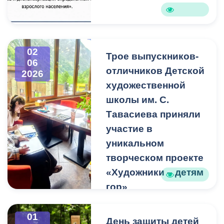
02
Трое выпускников-
06
отличников Детской
2026
художественной
школы им. С.
Тавасиева приняли
участие в
уникальном
творческом проекте
«Художники – детям
гор»
Трое выпускников-
отличников Детской
01
День защиты детей