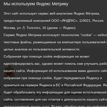
Мы используем Яндекс Метрику
Этот сайт использует сервис веб-аналитики Яндекс Метрика,
предоставляемый компанией ООО «ЯНДЕКС», 119021, Россия,
Москва, ул. Л. Толстого, 16 (далее — Яндекс).
Сервис Яндекс Метрика использует технологию “cookie” — небо
текстовые файлы, размещаемые на компьютере пользователей 
целью анализа их пользовательской активности.
Собранная при помощи cookie информация не может
идентифицировать вас, однако может помочь нам улучшить рабо
нашего сайта. Информация об использовании вами данного сайт
собранная при помощи cookie, будет передаваться Яндексу и
храниться на сервере Яндекса в ЕС и Российской Федерации. Я
График
С понедельника по пятницу – с 9.00 до 18.00
будет обрабатывать эту информацию для оценки использования
работы
Телефон контакт-центра АМС г. Владикавказ
30-30-30
сайта, составления для нас отчетов о деятельности нашего сайта
администрации
звонки принимаются с 9:00 до 18:00
предоставления других услуг. Яндекс обрабатывает эту информ