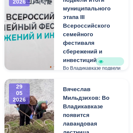
2026
муниципального
этапа III
Всероссийского
семейного
фестиваля
сбережений и
инвестиций
Во Владикавказе подвели
итоги муниципального
этапа III Всероссийского
29
Вячеслав
семейного фестиваля
05
Мильдзихов: Во
сбережений и инвестиций
2026
Владикавказе
Организаторами
появится
выступили АМС
лавандовая
Владикавказа,
лестница