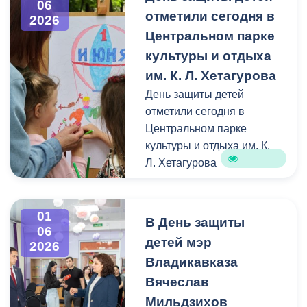
художественной школы
06
отметили сегодня в
2026
им. С. Тавасиева приняли
Центральном парке
участие в уникальном
творческом проекте
культуры и отдыха
«Художники – детям гор»
им. К. Л. Хетагурова
День защиты детей
В Дигорском ущелье для
отметили сегодня в
ребят организовали три
Центральном парке
увлекательных мастер-
культуры и отдыха им. К.
класса. Руководил
Л. Хетагурова
проектом заслуженный
художник РФ, академик
В честь праздника здесь
Российской академии
развернули сразу
01
В День защиты
художеств Юрий
06
несколько тематических
детей мэр
Абисалов.
2026
площадок.
Владикавказа
Выпускники Детской
Вячеслав
Самых маленьких
художественной школы
развлекали веселые
Мильдзихов