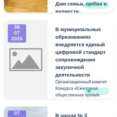
Дню семьи, любви и
верности.
В Центральной городской
библиотеке Владикавказа
08
В муниципальных
прошла встреча клуба
07
образованиях
2026
«Мои года – моё
внедряется единый
богатство», приуроченная
ко Дню семьи, любви и
цифровой стандарт
верности.
сопровождения
закупочной
Для участников
деятельности
подготовили программу,
Организационный комитет
посвященную истории
Конкурса «Ежегодная
этого праздника. Звучали
общественная премия
стихи о семье, а также
«Регионы – устойчивое
песни в исполнении
развитие», созданного во
хоровых коллективов
07
исполнение поручения
В школе № 3
«Рябинушки» и