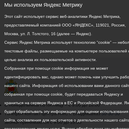
Мы используем Яндекс Метрику
Этот сайт использует сервис веб-аналитики Яндекс Метрика,
предоставляемый компанией ООО «ЯНДЕКС», 119021, Россия,
Москва, ул. Л. Толстого, 16 (далее — Яндекс).
Сервис Яндекс Метрика использует технологию “cookie” — небо
текстовые файлы, размещаемые на компьютере пользователей 
целью анализа их пользовательской активности.
Собранная при помощи cookie информация не может
идентифицировать вас, однако может помочь нам улучшить рабо
нашего сайта. Информация об использовании вами данного сайт
собранная при помощи cookie, будет передаваться Яндексу и
храниться на сервере Яндекса в ЕС и Российской Федерации. Я
График
С понедельника по пятницу – с 9.00 до 18.00
будет обрабатывать эту информацию для оценки использования
работы
Телефон контакт-центра АМС г. Владикавказ
30-30-30
сайта, составления для нас отчетов о деятельности нашего сайта
администрации
звонки принимаются с 9:00 до 18:00
предоставления других услуг. Яндекс обрабатывает эту информ