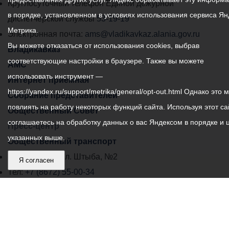
местного
Круглосуточный телефон Единой дежурной
в порядке, установленном в условиях использования сервиса Ян
самоуправления
диспетчерской службы
53-19-19
Метрика.
города
Электронная почта:
ams@vladikavkaz.alania.gov.ru
Вы можете отказаться от использования cookies, выбрав
Владикавказ:
Владикавказ
соответствующие настройки в браузере. Также вы можете
АМС
использовать инструмент —
Интернет приемная
https://yandex.ru/support/metrika/general/opt-out.html Однако это 
Собрание представителей
повлиять на работу некоторых функций сайта. Используя этот са
Общественный Совет
соглашаетесь на обработку данных о вас Яндексом в порядке и 
Пресс-центр
указанных выше.
Общественный транспорт
Владикавказ, пл. Штыба, №2
Я согласен
Тел:
+7 (8672) 55-00-34
Главный редактор: Биазарти Д. К.
Свидетельство о регистрации СМИ ЭЛ № ФС 77 –
75258 от 07.03.2019 выданное Федеральной Службой