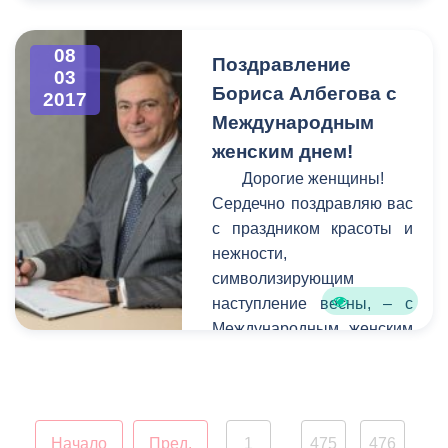
гостей северо-осетинской
столицы у въезда в город
стороны города Беслана.
08
Поздравление
03
К сожалению, в последние
Бориса Албегова с
2017
годы вид сооружения
Международным
оставлял желать лучшего -
женским днем!
оно пострадало от
коррозии, стала заметной
Дорогие женщины!
усталость металла.
Сердечно поздравляю вас
с праздником красоты и
нежности,
символизирующим
наступление весны, – с
Международным женским
днем!
Начало
Пред.
1
475
476