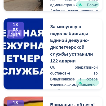
администрации Борис
Албегов лично проверил
качество выполненных
работ и дал старт
13
За минувшую
обновленному
03
неделю бригады
2017
трамвайному вагону.
Единой дежурно-
диспетчерской
службы устранили
122 аварии
Об оперативной
обстановке во
Владикавказе в сфере
жилищно-коммунального
хозяйства сообщает
Единая дежурно-
13
диспетчерская служба.
Внимание - объезд!