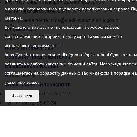
местного
Круглосуточный телефон Единой дежурной
в порядке, установленном в условиях использования сервиса Ян
самоуправления
диспетчерской службы
53-19-19
Метрика.
города
Электронная почта:
ams@vladikavkaz.alania.gov.ru
Вы можете отказаться от использования cookies, выбрав
Владикавказ:
Владикавказ
соответствующие настройки в браузере. Также вы можете
АМС
использовать инструмент —
Интернет приемная
https://yandex.ru/support/metrika/general/opt-out.html Однако это 
Собрание представителей
повлиять на работу некоторых функций сайта. Используя этот са
Общественный Совет
соглашаетесь на обработку данных о вас Яндексом в порядке и 
Пресс-центр
указанных выше.
Общественный транспорт
Владикавказ, пл. Штыба, №2
Я согласен
Тел:
+7 (8672) 55-00-34
Главный редактор: Биазарти Д. К.
Свидетельство о регистрации СМИ ЭЛ № ФС 77 –
75258 от 07.03.2019 выданное Федеральной Службой