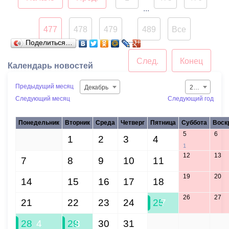
...
477
478
479
489
Все
...
Поделиться…
След.
Конец
Календарь новостей
Предыдущий месяц
Декабрь
2015
Следующий месяц
Следующий год
Понедельник
Вторник
Среда
Четверг
Пятница
Суббота
Воск
5
6
30
1
2
3
4
1
12
13
7
8
9
10
11
19
20
14
15
16
17
18
26
27
21
22
23
24
25
7
28
4
29
3
30
31
1
2
3