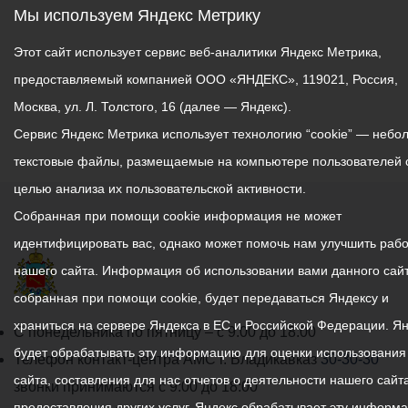
Мы используем Яндекс Метрику
Этот сайт использует сервис веб-аналитики Яндекс Метрика,
предоставляемый компанией ООО «ЯНДЕКС», 119021, Россия,
Москва, ул. Л. Толстого, 16 (далее — Яндекс).
Сервис Яндекс Метрика использует технологию “cookie” — небо
текстовые файлы, размещаемые на компьютере пользователей 
целью анализа их пользовательской активности.
Собранная при помощи cookie информация не может
идентифицировать вас, однако может помочь нам улучшить рабо
нашего сайта. Информация об использовании вами данного сайт
собранная при помощи cookie, будет передаваться Яндексу и
храниться на сервере Яндекса в ЕС и Российской Федерации. Я
График
С понедельника по пятницу – с 9.00 до 18.00
будет обрабатывать эту информацию для оценки использования
работы
Телефон контакт-центра АМС г. Владикавказ
30-30-30
сайта, составления для нас отчетов о деятельности нашего сайта
администрации
звонки принимаются с 9:00 до 18:00
предоставления других услуг. Яндекс обрабатывает эту информ