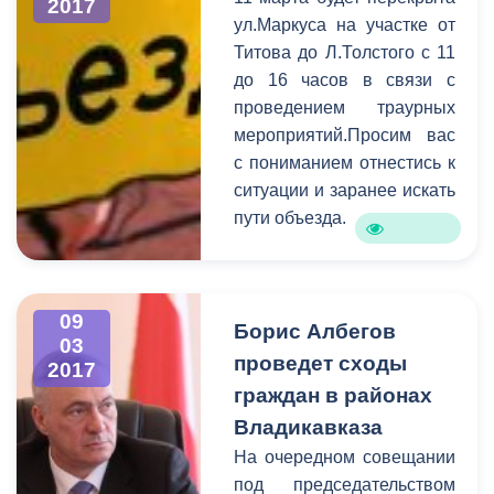
выяснения проблем, с
2017
ул.Маркуса на участке от
которыми пришли
Титова до Л.Толстого с 11
горожане, к разговору
до 16 часов в связи с
были приглашены
проведением траурных
руководители структурных
мероприятий.Просим вас
подразделений АМС.
с пониманием отнестись к
Самыми актуальными в
ситуации и заранее искать
ходе приема стали
пути объезда.
коммунальные и
жилищные проблемы,
вопросы социальной
сферы, поддержка
09
Борис Албегов
начинающих
03
предпринимателей, а
проведет сходы
2017
также благоустройство
граждан в районах
городских территорий.
Владикавказа
На очередном совещании
под председательством