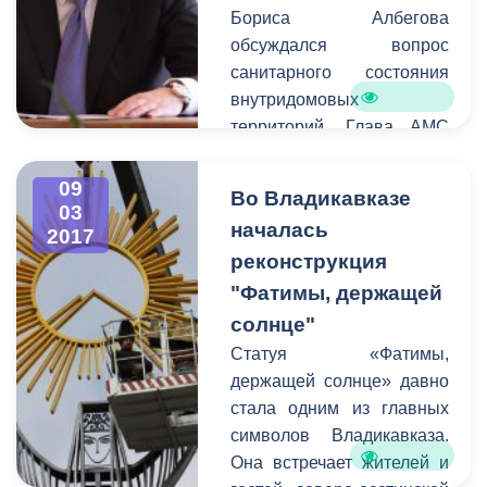
Бориса Албегова
обсуждался вопрос
санитарного состояния
внутридомовых
территорий. Глава АМС
призвал руководителей
проводить работу с
09
Во Владикавказе
жителями
03
началась
2017
многоквартирных домов.
реконструкция
Так как вышеуказанные
территории являются
"Фатимы, держащей
зоной ответственности
солнце"
управляющих компаний
Статуя «Фатимы,
совместно,
держащей солнце» давно
администрация города по
стала одним из главных
закону не имеет права
символов Владикавказа.
наводить на них порядок.
Она встречает жителей и