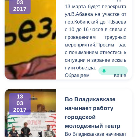
03
В период c 6 по 13 марта
13 марта будет перекрыта
2017
на горячую линию единой
ул.В.Абаева на участке от
дежурно-диспетчерской
пер.Кобинский до Ч.Баева
службы поступило 122
с 10 до 16 часов в связи с
обращения. В
проведением траурных
оперативном порядке
мероприятий.Просим вас
специалисты выезжают на
с пониманием отнестись к
аварийные места и
ситуации и заранее искать
устраняют проблемы в
пути объезда.
сфере ЖКХ.
Обращаем ваше
внимание на то, что
необходимо
13
своевременно сообщать
Во Владикавказе
03
информацию о
начинает работу
2017
планируемом перекрытии
городской
в администрацию города.
молодежный театр
Смысл этого оповещения
Во Владикавказе начинает
состоит в том, чтобы АМС