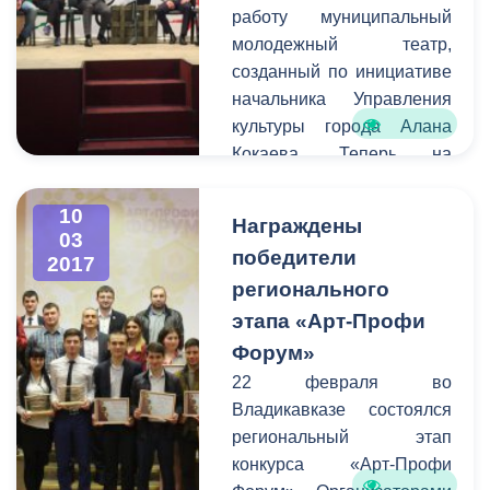
работу муниципальный
г. Владикавказ имела
молодежный театр,
возможность
созданный по инициативе
предупредить остальных
начальника Управления
граждан города о
культуры города Алана
временных неудобствах
Кокаева. Теперь на
для передвижения на тех
площадке центра
или иных улицах.
им.Хетагурова на улице
10
Награждены
Павленко молодые
03
победители
2017
актеры и режиссеры
регионального
смогут воплощать свои
самые смелые творческие
этапа «Арт-Профи
идеи и замыслы.
Форум»
Накануне на этой сцене
22 февраля во
прошло первое
Владикавказе состоялся
мероприятие - премьера
региональный этап
спектакля «Лейтенант с
конкурса «Арт-Профи
острова Инишмор»