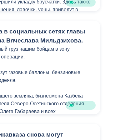
ршили укладку брусчатки. Здесь также
щения, лавочки, урны, приведут в
ть. Благоустройство выдержано в
х общей концепцией преобразования
а в социальных сетях главы
к главной прогулочной зоны
а Вячеслава Мильдзихова.
ый груз нашим бойцам в зону
 операции.
везут газовые баллоны, бензиновые
одеяла.
ашего земляка, бизнесмена Казбека
теля Северо-Осетинского отделения
 Олега Габараева и всех
й города за активное участие в сборе
для бойцов.
кавказа снова могут