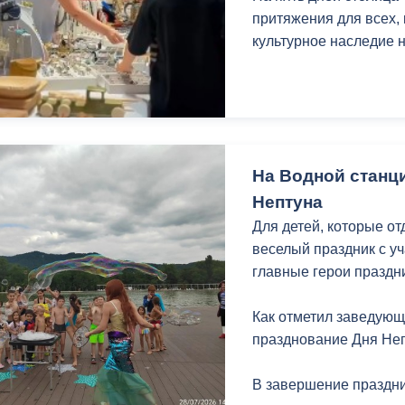
притяжения для всех, 
культурное наследие 
На Водной станц
Нептуна
Для детей, которые о
веселый праздник с у
главные герои праздни
Как отметил заведующ
празднование Дня Неп
В завершение праздни