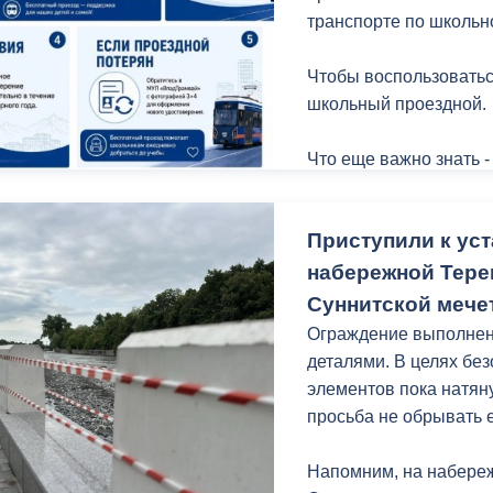
транспорте по школьн
Чтобы воспользоватьс
школьный проездной.
Что еще важно знать -
Приступили к уст
набережной Терек
Суннитской мече
Ограждение выполнено
деталями. В целях бе
элементов пока натян
просьба не обрывать ее
Напомним, на набереж