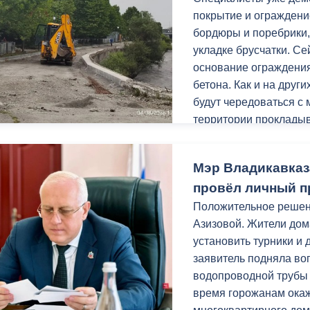
з
покрытие и ограждени
ия, постановления
Кадровая политика
бордюры и поребрики,
ертиза НПА
Контактная информация
укладке брусчатки. С
основание ограждения
ельности органов
Списки граждан, состоящих на
бетона. Как и на друг
амоуправления
учете в качестве нуждающихся 
будут чередоваться с
улучшении жилищных условий п
территории прокладыв
г. Владикавказ
Заключительным этапо
Мэр Владикавказ
урн.
провёл личный п
анные
Общественное обсуждение
Уверен, после благоу
Положительное реше
документов стратегического
местом притяжения го
Азизовой. Жители дома
планирования
установить турники и 
Работы проходят в р
заявитель подняла во
 о результатах
Порядок обжалования решений 
«Благоустройство и о
водопроводной трубы
действий органов местного
нацпроекта «Инфрастр
время горожанам ока
самоуправления