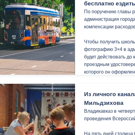
Мой канал в Макс.
бесплатно ездит
По поручению главы р
администрация города
компенсации расходо
Чтобы получить школь
фотографию 3×4 в ад
будет действовать до 
проездным удостовере
которого он оформлен
Напомним, ранее, адм
Из личного канал
льгота сохранится и б
нормативного порядка
Мильдзихова
начале 2026 года пол
Владикавказ в четвер
перевозок перешли в 
проведения Всеросси
На пять дней столица