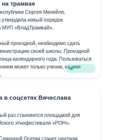
ь на трамвае
еспублики Сергея Меняйло,
 утвердила новый порядок
в МУП «ВладТрамвай».
ный проездной, необходимо сдать
министрацию своей школы. Проездной
конца календарного года. Пользоваться
нием может только ученик, на имя
.
инистрация Владикавказа обещала, что
а в соцсетях Вячеслава
удет предоставляться в рамках нового
. Изменения были связаны с тем, что в
номочия по организации пассажирских
тый раз становится площадкой для
республиканский Комитет по транспорту.
йского этнофестиваля «РОН».
 Северной Осетии станет центром