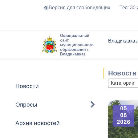
Версия для слабовидящих
Тел: 30
Официальный
сайт
Владикавказ
муниципального
образования г.
Владикавказ
Общие свед
Структура
Интернет-п
Председате
Структура
Новости
Реестры ма
Новости
Устав город
Торги и Кон
расписание
Обратная с
Комиссии
Новостная 
Актуально
Категории:
Новости
Города-поб
Программа
Противодей
Достоприме
Опросы
05
Владикавка
Формы обра
График при
08
принимаемы
2026
Архив новостей
Презентаци
рассмотрен
городского 