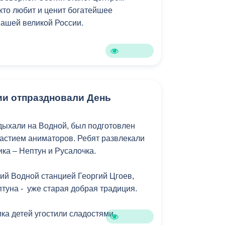
кто любит и ценит богатейшее
нашей великой России.
ии отпраздновали День
тдыхали на Водной, был подготовлен
частием аниматоров. Ребят развлекали
ка – Нептун и Русалочка.
ий Водной станцией Георгий Цгоев,
туна - уже старая добрая традиция.
ка детей угостили сладостями.