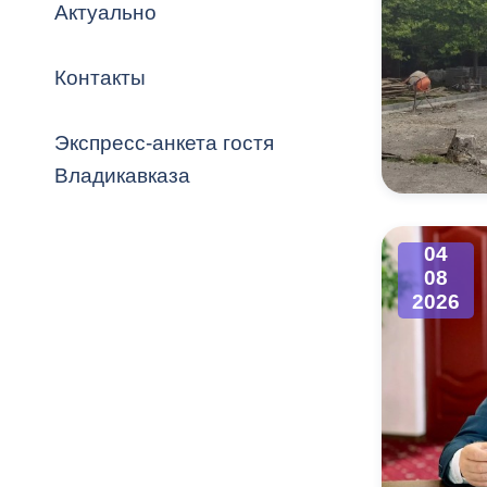
Владикавка
Актуально
Распоряжен
Контакты
ОРВ и эксп
Оценка деят
Экспресс-анкета гостя
местного с
Владикавказа
04
08
Открытые д
2026
Информация
проверок