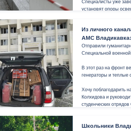
Специалисты уже заве
установят опоры осве
порядок газонную час
едином стиле в рамка
Из личного канал
набережной Терека ка
АМС Владикавказ
Владикавказа.
Отправили гуманитарн
Специальной военной
В этот раз на фронт 
генераторы и теплые 
Хочу поблагодарить н
Колхидова и руководи
студенческих отрядов
неравнодушных жителе
гуманитарной помощи 
Школьники Влади