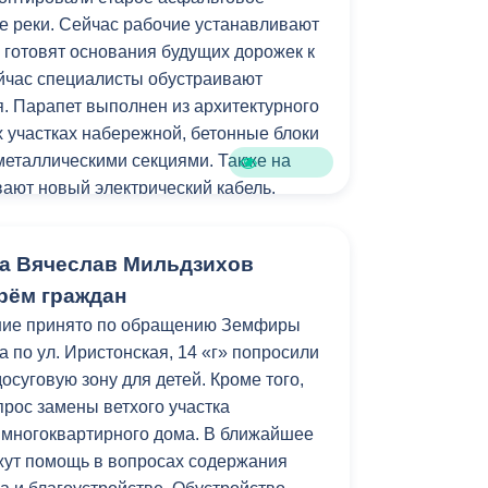
е реки. Сейчас рабочие устанавливают
Противодействие коррупции
 готовят основания будущих дорожек к
Градостроительная деятельность
ейчас специалисты обустраивают
. Парапет выполнен из архитектурного
Формирование комфортной
их участках набережной, бетонные блоки
в
городской среды
 металлическими секциями. Также на
о
ают новый электрический кабель.
Бюджет для граждан
м работ станет установка лавочек и
Пространственные сведения
а Вячеслав Мильдзихов
рём граждан
Гражданская оборона в
стройства локация станет еще одним
ние принято по обращению Земфиры
чрезвычайных ситуациях
рожан и гостей республики.
 по ул. Иристонская, 14 «г» попросили
Незаконное строительство
досуговую зону для детей. Кроме того,
амках муниципальной программы
прос замены ветхого участка
и
Информация финансового
зеленение» и целевых показателей
 многоквартирного дома. В ближайшее
органа
уктура для жизни».
жут помощь в вопросах содержания