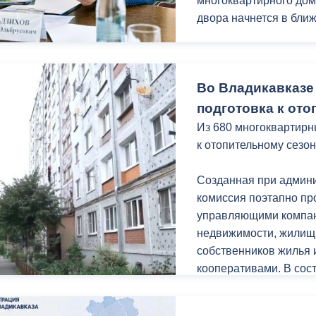
многоквартирного дом
двора начнется в бли
ный контроль
Выборы 2026
Мать ребенка с огра
Вероника Табекова об
Во Владикавказе
поскольку дом в кото
Выяснилось, что дом 
подготовка к ото
многоквартирных авар
Из 680 многоквартирн
декабря 2030 года.
к отопительному сезон
Ирина Потапенко приш
Созданная при админ
установке индивидуал
комиссия поэтапно пр
рассмотрения вопрос
управляющими компан
необходимый пакет до
недвижимости, жилищ
собственников жилья
Также на приеме под
кооперативами. В сос
земельного участка, 
городской администра
предпринимательской 
государственного жил