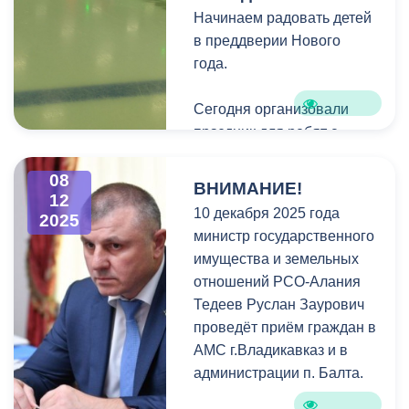
Начинаем радовать детей
в преддверии Нового
года.
Сегодня организовали
праздник для ребят с
ограниченными
возможностями здоровья
08
ВНИМАНИЕ!
12
на площадке ледовой
10 декабря 2025 года
2025
арены «Тагбан».
министр государственного
имущества и земельных
Дети впервые в жизни
отношений РСО-Алания
оказались на катке, смогли
Тедеев Руслан Заурович
покататься, почувствовать
проведёт приём граждан в
магию льда и радость
АМС г.Владикавказ и в
движения.
администрации п. Балта.
Технически это стало