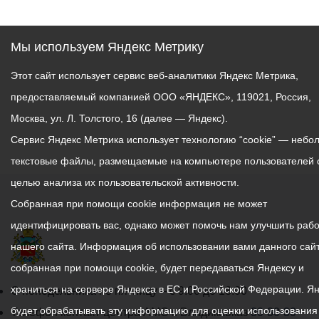
сада и отметил, что
руководство дошкольного
Мы используем Яндекс Метрику
учреждения идет в ногу со
временем, расширяя
Этот сайт использует сервис веб-аналитики Яндекс Метрика,
границы цифровой
предоставляемый компанией ООО «ЯНДЕКС», 119021, Россия,
образовательной среды.
Москва, ул. Л. Толстого, 16 (далее — Яндекс).
«Воспитание начинается в
Сервис Яндекс Метрика использует технологию “cookie” — небо
дошкольном образовании.
текстовые файлы, размещаемые на компьютере пользователей 
Именно здесь
целью анализа их пользовательской активности.
закладываются основные
Собранная при помощи cookie информация не может
человеческие принципы и
ценности. Поэтому наша
идентифицировать вас, однако может помочь нам улучшить рабо
задача, чтобы у детишек
нашего сайта. Информация об использовании вами данного сайт
появился азарт к
собранная при помощи cookie, будет передаваться Яндексу и
познанию и прогрессу», -
храниться на сервере Яндекса в ЕС и Российской Федерации. Я
График
С понедельника по пятницу – с 9.00 до 18.00
отметил
будет обрабатывать эту информацию для оценки использования
работы
Телефон контакт-центра АМС г. Владикавказ
30-30-30
Таймураз Тускаев.