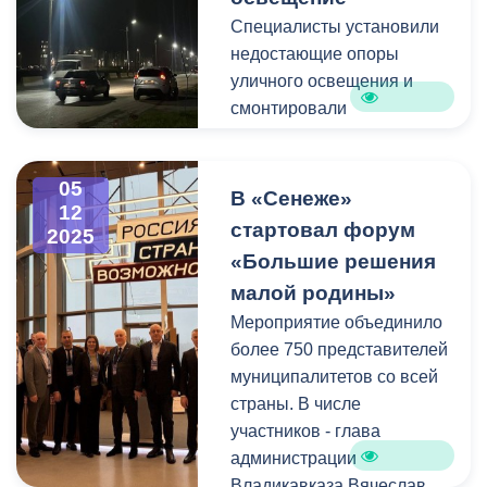
развития науки и
Специалисты установили
образования «НАУСТиМ»
недостающие опоры
Марина Куцый.
уличного освещения и
смонтировали
Как отметила Наталья
электрические линии.
Тотоева, впервые
Сейчас улицу освещают
олимпиадные задания
05
более десятка
В «Сенеже»
дети увидели во время
12
светодиодных
стартовал форум
испытаний.
2025
энергоэффективных
Предполагается, что
«Большие решения
светильников.
ребята используют
малой родины»
полученные ранее знания
Мероприятие объединило
и смекалку.
более 750 представителей
муниципалитетов со всей
«Мы проверяем
страны. В числе
способности детей,
участников - глава
внимание, логику.
администрации
Олимпиада поможет
Владикавказа Вячеслав