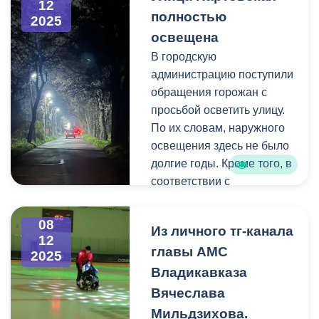
12
полностью
Единую систему
городе Мерида на
2025
идентификации и
политической
освещена
аутентификации.
конференции высокого
В городскую
уровня была открыта для
администрацию поступили
подписания Конвенция
обращения горожан с
ООН против коррупции
просьбой осветить улицу.
(принята Генеральной
По их словам, наружного
ассамблеей ООН 31
освещения здесь не было
октября 2003 года).
долгие годы. Кроме того, в
соответствии с
предписанием
Госавтоинспекции по
08
Из личного тг-канала
РСО-Алания темная
12
главы АМС
улица не соответствовала
2025
требованиям
Владикавказа
безопасности.
Вячеслава
Мильдзихова.