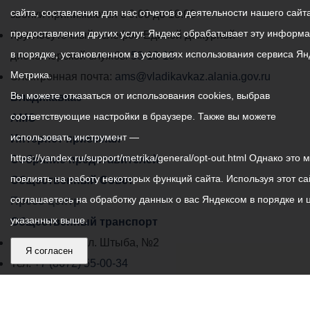
сайта, составления для нас отчетов о деятельности нашего сайта
администрации
звонки принимаются с 9:00 до 18:00
предоставления других услуг. Яндекс обрабатывает эту информ
местного
Круглосуточный телефон Единой дежурной
В детском саду прошли
в порядке, установленном в условиях использования сервиса Ян
самоуправления
диспетчерской службы
53-19-19
различные мастер-классы
Метрика.
города
Электронная почта:
ams@vladikavkaz.alania.gov.ru
по интеграции
Вы можете отказаться от использования cookies, выбрав
Владикавказ:
Владикавказ
экологического и
технологического агро-
соответствующие настройки в браузере. Также вы можете
АМС
воспитания
использовать инструмент —
Интернет приемная
дошкольников,
https://yandex.ru/support/metrika/general/opt-out.html Однако это 
Собрание представителей
использованию цифровой
повлиять на работу некоторых функций сайта. Используя этот са
Общественный Совет
интерактивной
соглашаетесь на обработку данных о вас Яндексом в порядке и 
Пресс-центр
развивающей среды в
работе с детьми с ОВЗ.
указанных выше.
Общественный транспорт
Владикавказ, пл. Штыба, №2
Я согласен
Сотрудники детского сада
Тел:
+7 (8672) 55-00-34
продемонстрировали
Главный редактор: Биазарти Д. К.
работу
Свидетельство о регистрации СМИ ЭЛ № ФС 77 –
роботизированного