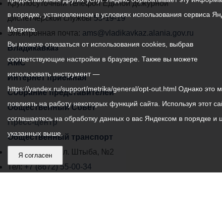
местного
Круглосуточный телефон Единой дежурной
в порядке, установленном в условиях использования сервиса Ян
самоуправления
диспетчерской службы
53-19-19
Метрика.
города
Электронная почта:
ams@vladikavkaz.alania.gov.ru
Вы можете отказаться от использования cookies, выбрав
Владикавказ:
Владикавказ
соответствующие настройки в браузере. Также вы можете
АМС
использовать инструмент —
Интернет приемная
https://yandex.ru/support/metrika/general/opt-out.html Однако это 
Собрание представителей
повлиять на работу некоторых функций сайта. Используя этот са
Общественный Совет
соглашаетесь на обработку данных о вас Яндексом в порядке и 
Пресс-центр
указанных выше.
Общественный транспорт
Владикавказ, пл. Штыба, №2
Я согласен
Тел:
+7 (8672) 55-00-34
Главный редактор: Биазарти Д. К.
Свидетельство о регистрации СМИ ЭЛ № ФС 77 –
75258 от 07.03.2019 выданное Федеральной Службой