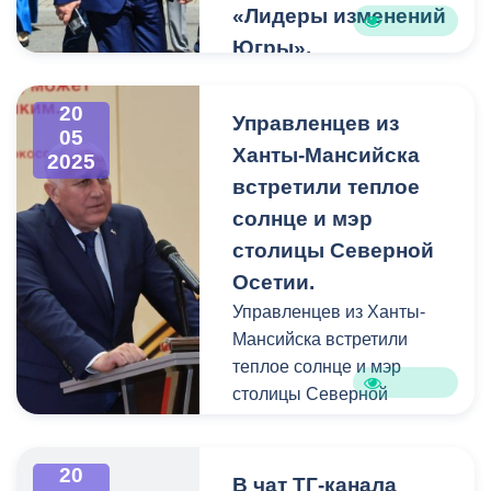
«Лидеры изменений
Югры».
Глава Владикавказа
Вячеслав Мильдзихов
20
Управленцев из
провел экскурсию по
05
Ханты-Мансийска
2025
Владикавказу для
встретили теплое
участников
образовательной
солнце и мэр
программы «Лидеры
столицы Северной
изменений Югры».
Осетии.
Управленцев из Ханты-
Мэр угостил участников
Мансийска встретили
кофе с мороженым,
теплое солнце и мэр
провел короткий экскурс в
столицы Северной
историю Владикавказа,
Осетии.
поделился кейсами
удачных практик и
20
Во Владикавказе
В чат ТГ-канала
рассказал о ходе