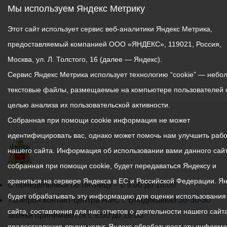
Мы используем Яндекс Метрику
Этот сайт использует сервис веб-аналитики Яндекс Метрика,
предоставляемый компанией ООО «ЯНДЕКС», 119021, Россия,
Москва, ул. Л. Толстого, 16 (далее — Яндекс).
Сервис Яндекс Метрика использует технологию “cookie” — небо
текстовые файлы, размещаемые на компьютере пользователей 
целью анализа их пользовательской активности.
Собранная при помощи cookie информация не может
идентифицировать вас, однако может помочь нам улучшить рабо
нашего сайта. Информация об использовании вами данного сайт
собранная при помощи cookie, будет передаваться Яндексу и
храниться на сервере Яндекса в ЕС и Российской Федерации. Я
График
С понедельника по пятницу – с 9.00 до 18.00
будет обрабатывать эту информацию для оценки использования
работы
Телефон контакт-центра АМС г. Владикавказ
30-30-30
сайта, составления для нас отчетов о деятельности нашего сайта
администрации
звонки принимаются с 9:00 до 18:00
предоставления других услуг. Яндекс обрабатывает эту информ