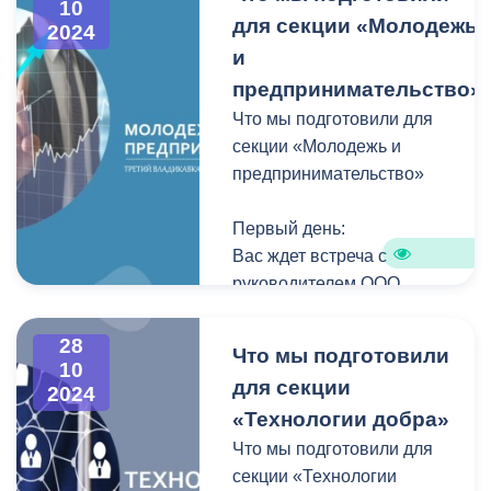
10
Во Владикавказе
для секции «Молодежь
электронному адресу
2024
реализуется проект по
vladmolsport@mail.ru.
и
внедрению
Заявка заполняется в
предпринимательство»
интеллектуальной
свободной форме. Вам
Что мы подготовили для
транспортной системы,
необходимо указать ФИО,
секции «Молодежь и
предусматривающей
а также контактный номер
предпринимательство»
автоматизацию процессов
телефона.
управления дорожным
Первый день:
движением.
Вас ждет встреча с
руководителем ООО
Что это даст городу и его
«Дигрант». Об особенностях
жителям?
ведения бизнеса,
28
Что мы подготовили
распространённых ошибках и
10
Адаптивное светофорное
для секции
2024
историях успеха вам
регулирование — это
«Технологии добра»
расскажут непосредственно
система, которая
на производстве.
Что мы подготовили для
позволяет адаптировать
секции «Технологии
работу светофоров под