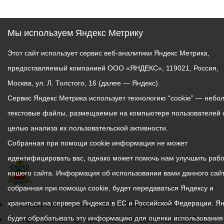
Мы используем Яндекс Метрику
Этот сайт использует сервис веб-аналитики Яндекс Метрика,
предоставляемый компанией ООО «ЯНДЕКС», 119021, Россия,
Москва, ул. Л. Толстого, 16 (далее — Яндекс).
Сервис Яндекс Метрика использует технологию “cookie” — небо
текстовые файлы, размещаемые на компьютере пользователей 
целью анализа их пользовательской активности.
Собранная при помощи cookie информация не может
идентифицировать вас, однако может помочь нам улучшить рабо
нашего сайта. Информация об использовании вами данного сайт
собранная при помощи cookie, будет передаваться Яндексу и
храниться на сервере Яндекса в ЕС и Российской Федерации. Я
График
С понедельника по пятницу – с 9.00 до 18.00
будет обрабатывать эту информацию для оценки использования
работы
Телефон контакт-центра АМС г. Владикавказ
30-30-30