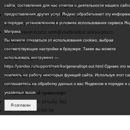
сайта, составления для нас отчетов о деятельности нашего сайта
администрации
звонки принимаются с 9:00 до 18:00
предоставления других услуг. Яндекс обрабатывает эту информ
местного
Круглосуточный телефон Единой дежурной
в порядке, установленном в условиях использования сервиса Ян
самоуправления
диспетчерской службы
53-19-19
Метрика.
города
Электронная почта:
ams@vladikavkaz.alania.gov.ru
Вы можете отказаться от использования cookies, выбрав
Владикавказ:
Владикавказ
соответствующие настройки в браузере. Также вы можете
АМС
использовать инструмент —
Интернет приемная
https://yandex.ru/support/metrika/general/opt-out.html Однако это 
Собрание представителей
повлиять на работу некоторых функций сайта. Используя этот са
Общественный Совет
соглашаетесь на обработку данных о вас Яндексом в порядке и 
Пресс-центр
указанных выше.
Общественный транспорт
Владикавказ, пл. Штыба, №2
Я согласен
Тел:
+7 (8672) 55-00-34
Главный редактор: Биазарти Д. К.
Свидетельство о регистрации СМИ ЭЛ № ФС 77 –