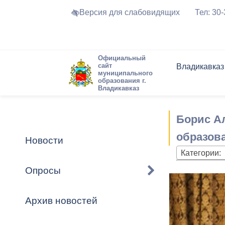
Версия для слабовидящих
Тел: 30
Официальный
сайт
Владикавказ
муниципального
образования г.
Владикавказ
Общие свед
Структура
Интернет-п
Председате
Структура
Новости
Реестры ма
Борис А
Устав город
Торги и Кон
расписание
Обратная с
Комиссии
Новостная 
Актуально
образов
Новости
Города-поб
Категории:
Программа
Противодей
Достоприме
Опросы
Владикавка
Формы обра
График при
принимаемы
Архив новостей
Презентаци
рассмотрен
городского 