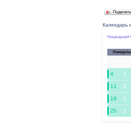
Поделит
Календарь 
Предыдущий 
Понедель
28
4
1
11
2
18
1
25
1