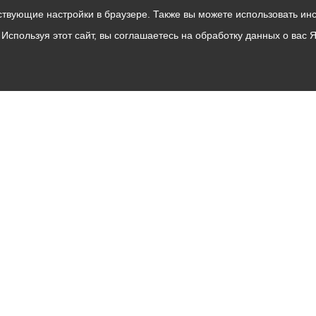
твующие настройки в браузере. Также вы можете использовать инстру
Используя этот сайт, вы соглашаетесь на обработку данных о вас 
Владикавказ
АМС
Интернет приемная
Собрание представителей
Общественный Совет
Пресс-центр
Общественный транспорт