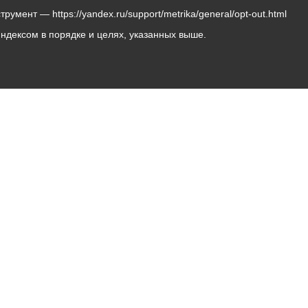
мент — https://yandex.ru/support/metrika/general/opt-out.html
Яндексом в порядке и целях, указанных выше.
Владикавказ, пл. Штыба, №2
Тел:
+7 (8672) 55-00-34
Главный редактор: Биазарти Д. К.
Свидетельство о регистрации СМИ ЭЛ № ФС 77 –
75258 от 07.03.2019 выданное Федеральной Службой
по надзору в сфере связи, информационных
технологий и массовых коммуникаций
Учредитель: Администрация местного самоуправления
г. Владикавказ