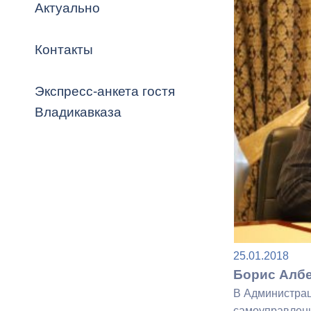
Владикавка
Актуально
Распоряжен
Контакты
ОРВ и эксп
Оценка деят
Экспресс-анкета гостя
местного с
Владикавказа
Открытые д
25.01.2018
Информация
Борис Албе
проверок
В Администрац
самоуправлени