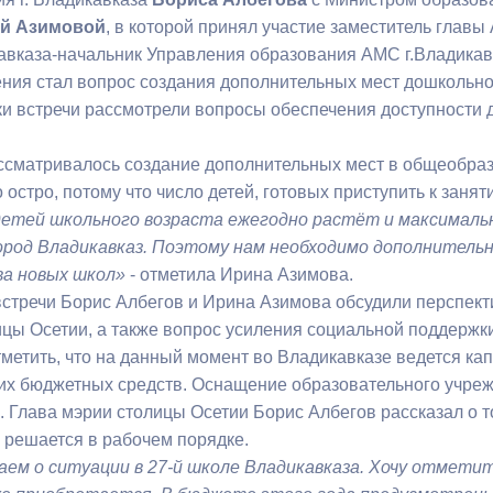
й Азимовой
, в которой принял участие заместитель глав
авказа-начальник Управления образования АМС г.Владикав
ный контроль
Выборы 2026
ния стал вопрос создания дополнительных мест дошкольного
ки встречи рассмотрели вопросы обеспечения доступности 
ассматривалось создание дополнительных мест в общеобраз
 остро, потому что число детей, готовых приступить к заня
детей школьного возраста ежегодно растёт и максималь
ород Владикавказ. Поэтому нам необходимо дополнительн
а новых школ»
- отметила Ирина Азимова.
 встречи Борис Албегов и Ирина Азимова обсудили перспе
ицы Осетии, а также вопрос усиления социальной поддержк
метить, что на данный момент во Владикавказе ведется ка
их бюджетных средств. Оснащение образовательного учре
а. Глава мэрии столицы Осетии Борис Албегов рассказал о 
а решается в рабочем порядке.
аем о ситуации в 27-й школе Владикавказа. Хочу отметит