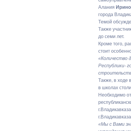
Алания
Ирино
города Владик
Муниципаль
Темой обсужде
Также участни
до семи лет.
Кроме того, р
стоит особенно
«Количество 
Республики- г
строительств
Также, в ходе
в школах стол
Необходимо от
республиканск
г.Владикавказ
г.Владикавказ
«Мы с Вами зн