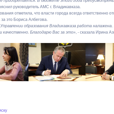
же приобретается. В бюджете этого года предусмотрены
ояснил руководитель АМС г. Владикавказа.
ования отметила, что власти города всегда ответственно о
 за это Бориса Албегова.
в Управлении образования Владикавказа работа налажен
и качественно. Благодарю Вас за это»
, - сказала Ирина А
иску