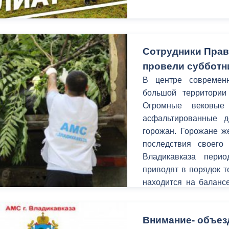
Сотрудники Пра
провели субботн
В центре современн
большой территории
Огромные вековые 
асфальтированные 
горожан. Горожане ж
последствия своего
Владикавказа перио
приводят в порядок т
находится на балансе
сейчас по поруче
практически за деся
Внимание- объез
порядок сотрудни