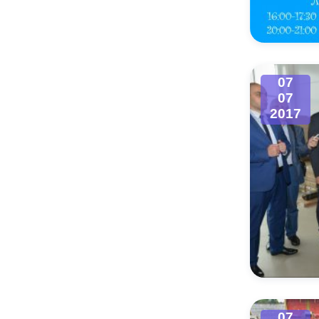
Муниципаль
07
07
2017
07