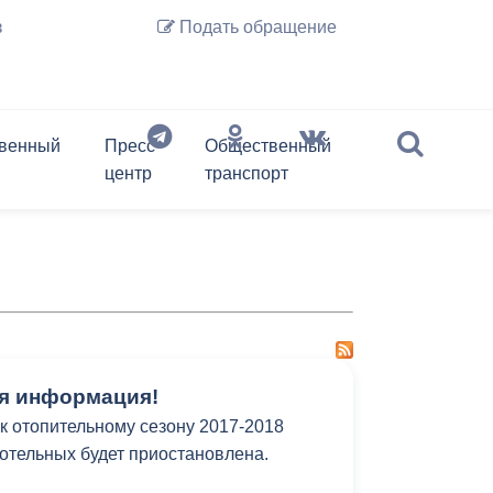
з
Подать обращение
венный
Пресс-
Общественный
центр
транспорт
История Владикавказа
Предпринимательство
слово
Обзор обращений граждан
Депутаты
Документы
Архив новостей
Транспорт онлайн
Нормативные акты
Перечень подведомственных
организаций
Регламент
Фотогалерея
Экспресс-анкета гостя
Правовые акты
Владикавказ на карте
Владикавказа
Информация ЖКХ
Контактная информация
Отбор временных перевозчиков
Почетные граждане г.
(до проведения открытого
Владикавказа
Перечень информационных
я информация!
конкурса, но не более чем 180
систем и реестров
 к отопительному сезону 2017-2018
дней)
котельных будет приостановлена.
Экономика города