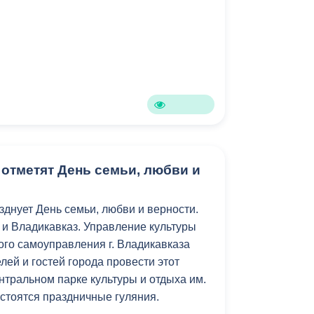
Противодействие коррупции
Градостроительная деятельность
Формирование комфортной
в
городской среды
о
Бюджет для граждан
Пространственные сведения
 отметят День семьи, любви и
Гражданская оборона в
зднует День семьи, любви и верности.
чрезвычайных ситуациях
 и Владикавказ. Управление культуры
Незаконное строительство
го самоуправления г. Владикавказа
ей и гостей города провести этот
и
Информация финансового
нтральном парке культуры и отдыха им.
органа
состоятся праздничные гуляния.