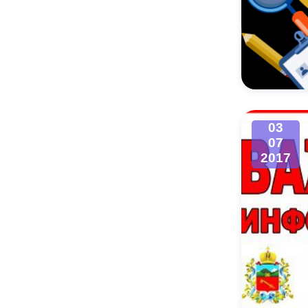
03
07
2017