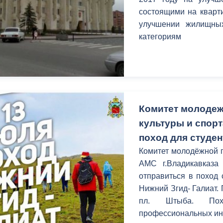
состоящими на кварт
улучшении жилищных
категориям
Комитет молодеж
культуры и спорт
поход для студе
Комитет молодёжной п
АМС г.Владикавказа 
отправиться в поход
Нижний Згид- Галиат. 
пл. Штыба. Пох
профессиональных ин