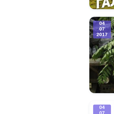
04
07
2017
04
07