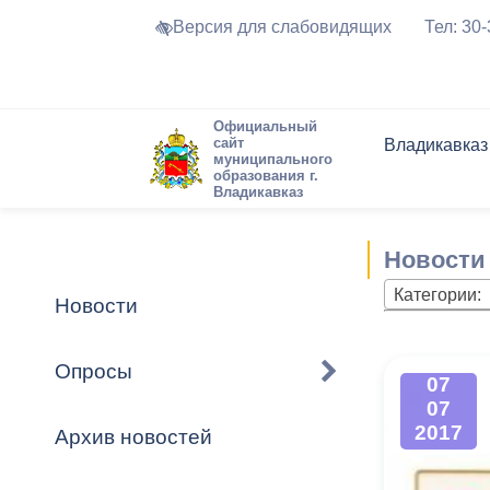
Версия для слабовидящих
Тел: 30
Официальный
сайт
Владикавказ
муниципального
образования г.
Владикавказ
Общие свед
Структура
Интернет-п
Председате
Структура
Новости
Реестры ма
Новости
Устав город
Торги и Кон
расписание
Обратная с
Комиссии
Новостная 
Актуально
Категории:
Новости
Города-поб
Программа
Противодей
Достоприме
Опросы
07
Владикавка
Формы обра
График при
07
принимаемы
2017
Архив новостей
Презентаци
рассмотрен
городского 