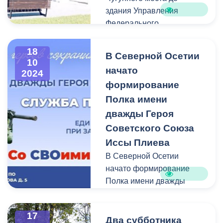
здания Управления
Федерального
казначейства по РСО-
Алания.
18
В Северной Осетии
10
начато
2024
В сквере на левом берегу
формирование
Терека рабочие
подрядной организации
Полка имени
демонтировали старое
дважды Героя
асфальтовое покрытие,
Советского Союза
бордюры. Подготовив
Иссы Плиева
основание прогулочной
В Северной Осетии
зоны смонтировали и
начато формирование
подключили наружное
Полка имени дважды
освещение и уложили
Героя Советского Союза
брусчатку. Засеян
Иссы Плиева
партерный газон.
17
В Северной Осетии
Два субботника
Современные лавочки