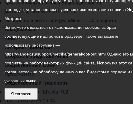
предоставления других услуг. Яндекс обрабатывает эту информ
местного
Круглосуточный телефон Единой дежурной
службу по контракту из
в порядке, установленном в условиях использования сервиса Ян
числа:
самоуправления
диспетчерской службы
53-19-19
Метрика.
города
Электронная почта:
ams@vladikavkaz.alania.gov.ru
— осужденных граждан
Вы можете отказаться от использования cookies, выбрав
Владикавказ:
Владикавказ
Российской Федерации,
соответствующие настройки в браузере. Также вы можете
АМС
содержащихся в
использовать инструмент —
Интернет приемная
исправительных
https://yandex.ru/support/metrika/general/opt-out.html Однако это 
учреждениях, у которых
Собрание представителей
приговоры по делам
повлиять на работу некоторых функций сайта. Используя этот са
Общественный Совет
вступили в законную силу
соглашаетесь на обработку данных о вас Яндексом в порядке и 
Пресс-центр
до
указанных выше.
Общественный транспорт
24 июня 2023 года, ЗА
Владикавказ, пл. Штыба, №2
ИСКЛЮЧЕНИЕМ:
Я согласен
Тел:
+7 (8672) 55-00-34
Лиц, осужденных за
Главный редактор: Биазарти Д. К.
совершение
Свидетельство о регистрации СМИ ЭЛ № ФС 77 –
преступлений против
75258 от 07.03.2019 выданное Федеральной Службой
половой