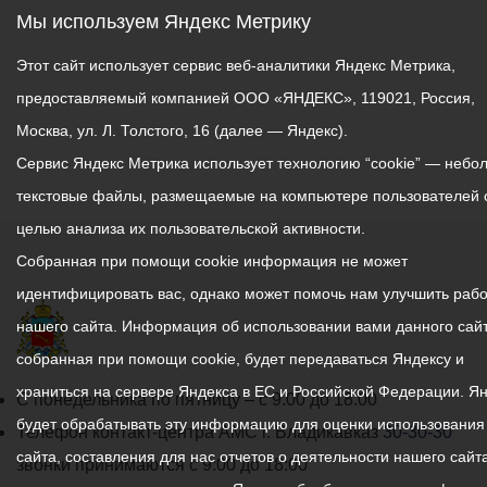
секретной части,
Мы используем Яндекс Метрику
фельдшер)
Сержант, солдат
Этот сайт использует сервис веб-аналитики Яндекс Метрика,
(начальник аппаратной
предоставляемый компанией ООО «ЯНДЕКС», 119021, Россия,
связи, оператор, механик,
Москва, ул. Л. Толстого, 16 (далее — Яндекс).
механик-
Сервис Яндекс Метрика использует технологию “cookie” — небо
радиотелефонист,
текстовые файлы, размещаемые на компьютере пользователей 
электрик-дизелист,
радиотелеграфист,
целью анализа их пользовательской активности.
начальник обменного
Собранная при помощи cookie информация не может
пункта ФПС, водитель-
идентифицировать вас, однако может помочь нам улучшить рабо
электрик, водитель,
нашего сайта. Информация об использовании вами данного сайт
фельдъегерь, начальник
собранная при помощи cookie, будет передаваться Яндексу и
склада, санитарный
инструктор)
храниться на сервере Яндекса в ЕС и Российской Федерации. Я
График
С понедельника по пятницу – с 9.00 до 18.00
Вместе с тем, ведется
будет обрабатывать эту информацию для оценки использования
работы
Телефон контакт-центра АМС г. Владикавказ
30-30-30
отбор кандидатов для
сайта, составления для нас отчетов о деятельности нашего сайта
администрации
звонки принимаются с 9:00 до 18:00
призыва на военную