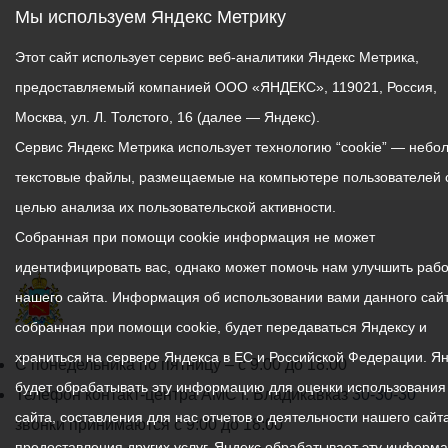
Мы используем Яндекс Метрику
Этот сайт использует сервис веб-аналитики Яндекс Метрика,
предоставляемый компанией ООО «ЯНДЕКС», 119021, Россия,
Москва, ул. Л. Толстого, 16 (далее — Яндекс).
Сервис Яндекс Метрика использует технологию “cookie” — небо
текстовые файлы, размещаемые на компьютере пользователей 
целью анализа их пользовательской активности.
Собранная при помощи cookie информация не может
идентифицировать вас, однако может помочь нам улучшить рабо
нашего сайта. Информация об использовании вами данного сайт
собранная при помощи cookie, будет передаваться Яндексу и
храниться на сервере Яндекса в ЕС и Российской Федерации. Я
График
С понедельника по пятницу – с 9.00 до 18.00
будет обрабатывать эту информацию для оценки использования
работы
Телефон контакт-центра АМС г. Владикавказ
30-30-30
сайта, составления для нас отчетов о деятельности нашего сайта
администрации
звонки принимаются с 9:00 до 18:00
предоставления других услуг. Яндекс обрабатывает эту информ