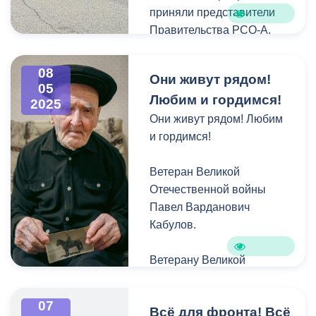
приняли представители
Правительства РСО-А,
министерств и ведомств
республики,
08
Они живут рядом!
администрации местного
05
Любим и гордимся!
самоуправления г.
2025
Владикавказа,
Они живут рядом! Любим
представители Совета
и гордимся!
Ветеранов, Совета «Стыр
Ныхас», «Союза
Ветеран Великой
Ветеранов Афганистана»,
Отечественной войны
СОРОО «Ассоциации
Павел Варданович
Ветеранов СВО»,
Кабулов.
общественники.
Ветерану Великой
Собравшиеся почтили
Отечественной войны
погибших минутой
Павлу Кабулову 101 год.
07
Всё для фронта! Всё
молчания.
Павел Варданович