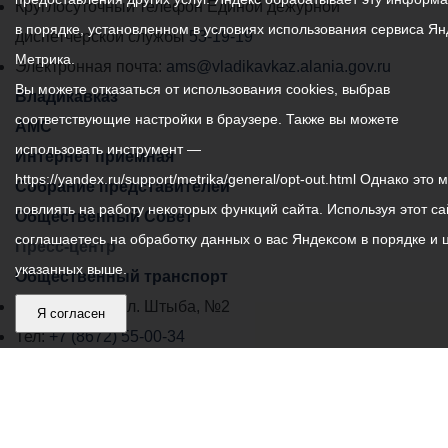
местного
Круглосуточный телефон Единой дежурной
в порядке, установленном в условиях использования сервиса Ян
самоуправления
диспетчерской службы
53-19-19
Метрика.
города
Электронная почта:
ams@vladikavkaz.alania.gov.ru
Вы можете отказаться от использования cookies, выбрав
Владикавказ:
Владикавказ
соответствующие настройки в браузере. Также вы можете
АМС
использовать инструмент —
Интернет приемная
https://yandex.ru/support/metrika/general/opt-out.html Однако это 
Собрание представителей
повлиять на работу некоторых функций сайта. Используя этот са
Общественный Совет
соглашаетесь на обработку данных о вас Яндексом в порядке и 
Пресс-центр
указанных выше.
Общественный транспорт
Владикавказ, пл. Штыба, №2
Я согласен
Тел:
+7 (8672) 55-00-34
Главный редактор: Биазарти Д. К.
Свидетельство о регистрации СМИ ЭЛ № ФС 77 –
75258 от 07.03.2019 выданное Федеральной Службой