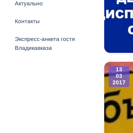
Владикавка
Актуально
Распоряжен
Контакты
ОРВ и эксп
Оценка деят
Экспресс-анкета гостя
местного с
Владикавказа
13
03
Открытые д
2017
Информация
проверок