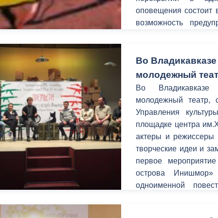
оповещения состоит в
возможность предуп
ный контроль
Выборы 2026
временных неудобств
улицах.
Во Владикавказе
молодежный теа
Во Владикавказе 
молодежный театр, 
Управления культур
площадке центра им.
актеры и режиссеры 
творческие идеи и за
первое мероприятие
острова Инишмор»
одноименной повес
Макдонаха.