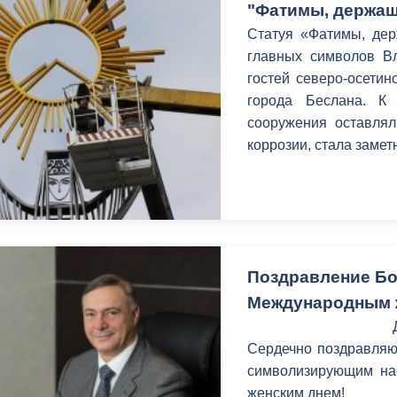
"Фатимы, держащ
Статуя «Фатимы, дер
главных символов Вл
гостей северо-осетин
города Беслана. К
сооружения оставлял
коррозии, стала замет
Поздравление Бо
Международным 
Сердечно поздравляю 
символизирующим на
женским днем!