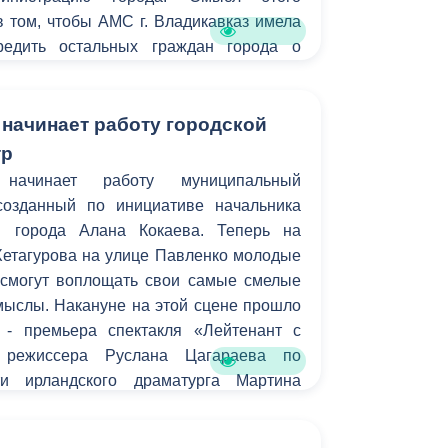
Бесплатная юридическая помощь
 том, чтобы АМС г. Владикавказ имела
редить остальных граждан города о
ах для передвижения на тех или иных
 начинает работу городской
тр
начинает работу муниципальный
созданный по инициативе начальника
ы города Алана Кокаева. Теперь на
Хетагурова на улице Павленко молодые
смогут воплощать свои самые смелые
мыслы. Накануне на этой сцене прошло
 - премьера спектакля «Лейтенант с
 режиссера Руслана Цагараева по
ти ирландского драматурга Мартина