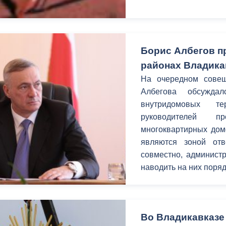
Борис Албегов п
районах Владика
На очередном совещ
Албегова обсуждал
внутридомовых т
руководителей 
многоквартирных дом
являются зоной отв
совместно, администр
наводить на них поряд
Во Владикавказе