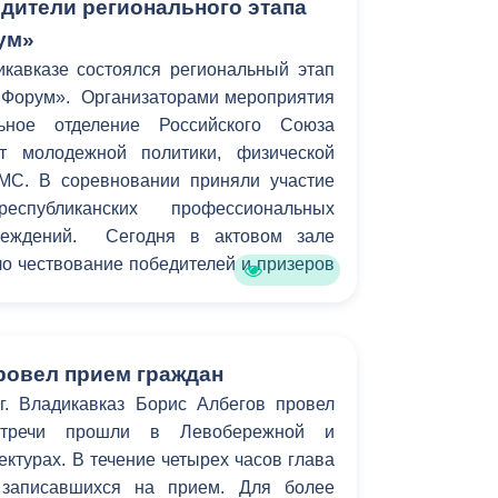
дители регионального этапа
ум»
кавказе состоялся региональный этап
 Форум». Организаторами мероприятия
льное отделение Российского Союза
т молодежной политики, физической
МС. В соревновании приняли участие
еспубликанских профессиональных
чреждений. Сегодня в актовом зале
о чествование победителей и призеров
ровел прием граждан
. Владикавказ Борис Албегов провел
стречи прошли в Левобережной и
турах. В течение четырех часов глава
 записавшихся на прием. Для более