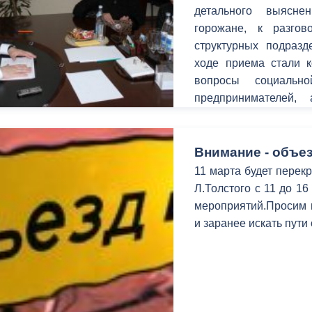
детального выясн
горожане, к разго
структурных подраз
ходе приема стали 
вопросы социальн
предпринимателей, 
территорий.
Внимание - объез
11 марта будет перекр
Л.Толстого с 11 до 1
мероприятий.Просим в
и заранее искать пути