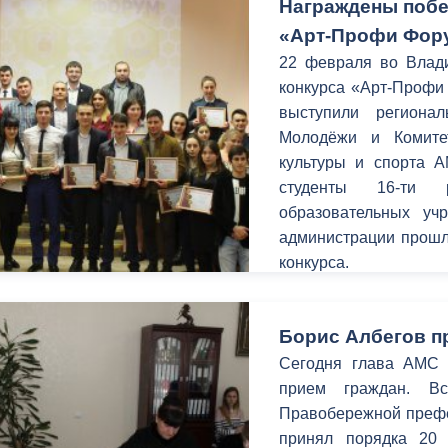
Награждены побе
«Арт-Профи Фор
22 февраля во Влади
конкурса «Арт-Профи
выступили региона
Молодёжи и Комите
культуры и спорта А
студенты 16-ти р
образовательных у
администрации прошл
конкурса.
Борис Албегов п
Сегодня глава АМС г
прием граждан. В
Правобережной префек
принял порядка 20