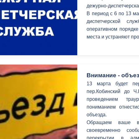
з
дежурно-диспетчерска
ия, постановления
Кадровая политика
В период c 6 по 13 м
диспетчерской сл
ертиза НПА
Контактная информация
оперативном порядке
ельности органов
Списки граждан, состоящих на
места и устраняют п
амоуправления
учете в качестве нуждающихся 
улучшении жилищных условий п
г. Владикавказ
Внимание - объез
13 марта будет пе
анные
Общественное обсуждение
пер.Кобинский до Ч
документов стратегического
проведением трау
планирования
пониманием отнестис
объезда.
 о результатах
Порядок обжалования решений 
Обращаем ваше в
действий органов местного
своевременно соо
самоуправления
перекрытии в адм