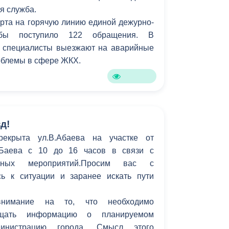
я служба.
Противодействие коррупции
арта на горячую линию единой дежурно-
ужбы поступило 122 обращения. В
Градостроительная деятельность
 специалисты выезжают на аварийные
Формирование комфортной
роблемы в сфере ЖКХ.
в
городской среды
о
Бюджет для граждан
Пространственные сведения
д!
рекрыта ул.В.Абаева на участке от
Гражданская оборона в
.Баева с 10 до 16 часов в связи с
чрезвычайных ситуациях
рных мероприятий.Просим вас с
ь к ситуации и заранее искать пути
Незаконное строительство
и
Информация финансового
нимание на то, что необходимо
органа
бщать информацию о планируемом
инистрацию города. Смысл этого