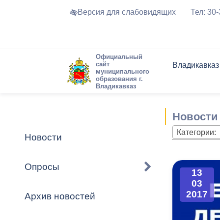
Версия для слабовидящих
Тел: 30
Официальный
сайт
Владикавказ
муниципального
образования г.
Владикавказ
Общие свед
Структура
Интернет-п
Председате
Структура
Новости
Реестры ма
Новости
Устав город
Торги и Кон
расписание
Обратная с
Комиссии
Новостная 
Актуально
Категории:
Новости
Города-поб
Программа
Противодей
Достоприме
Опросы
13
Владикавка
Формы обра
График при
03
принимаемы
2017
Архив новостей
Презентаци
рассмотрен
городского 