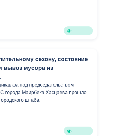
пительному сезону, состояние
и вывоз мусора из
.
икавкза под председательством
МС города Маирбека Хасцаева прошло
городского штаба.