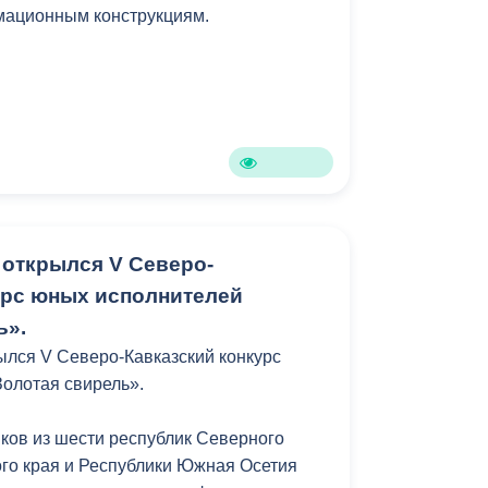
мационным конструкциям.
Противодействие коррупции
Градостроительная деятельность
Формирование комфортной
в
городской среды
о
Бюджет для граждан
Пространственные сведения
 открылся V Северо-
урс юных исполнителей
Гражданская оборона в
ь».
чрезвычайных ситуациях
ылся V Северо-Кавказский конкурс
Незаконное строительство
Золотая свирель».
и
Информация финансового
иков из шести республик Северного
органа
ого края и Республики Южная Осетия