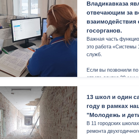
Мы гордимся этим фес
Владикавказа яв
кто рядом с нами все 
отвечающим за 
взаимодействия 
Особую благодарност
госорганов.
дирижёру-пианисту, п
Важная часть функци
Константину Маслюку з
это работа «Системы 
фестивалей он приезж
служб.
Если вы позвонили по
ответа длится 20 секу
перенаправляется в 
13 школ и один с
году в рамках на
"Молодежь и дети
В 11 городских школах
ремонта двухгодичног