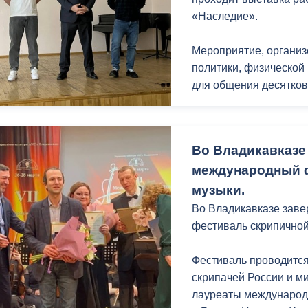
«Наследие».
Мероприятие, органи
политики, физической 
для общения десятков
Как рассказал предсе
рамках работы проект
Во Владикавказе
одного из фильмов С
международный 
кинематографа.
музыки.
«Мы предложили на вы
Во Владикавказе зав
Осетии» и «Позывной»
фестиваль скрипичной
фильм о выдающемся 
Очень приятно видеть 
Фестиваль проводится
мотивирует нас и дал
скрипачей России и ми
мероприятия», — под
лауреаты международ