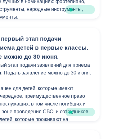
е лучших в номинациях: фортепиано,
Бесплатная юридическая помощь
струменты, народные инструменты,
рументы.
 народная артистка РФ,
 первый этап подачи
одитель филиала Мариинского театра в
иема детей в первые классы.
Гергиева.
 можно до 30 июня.
монии открытия принял участие
вый этап подачи заявлений для приема
я культуры АМС Владикавказа Руслан
ы. Подать заявление можно до 30 июня.
ачен для детей, которые имеют
а очень волнительное мероприятие.
очередное, преимущественное право
сполнители понимают, что, независимо
ннослужащих, в том числе погибших и
 делают большое дело — сохраняют
 зоне проведения СВО, и сотрудников
нашей страны», — отметил Марзоев,
 детей, которые проживают на
ой территории.