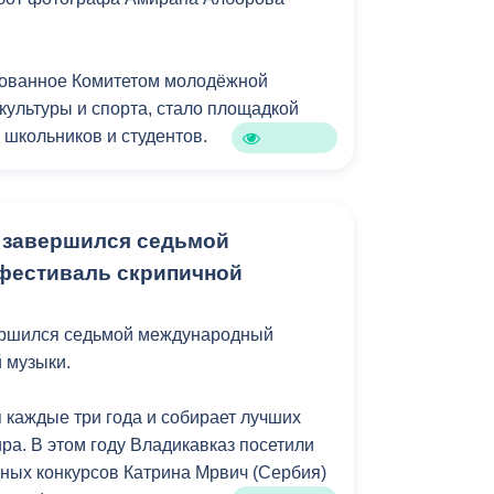
зованное Комитетом молодёжной
культуры и спорта, стало площадкой
 школьников и студентов.
датель КМПФКиС Заур Айларов, в
а ребятам был предложен просмотр
 завершился седьмой
еверо-Осетинской академии
фестиваль скрипичной
бор три фильма: «Ксанти», «Хип-хоп
ершился седьмой международный
. Большинство захотело посмотреть
 музыки.
полковнике Хаджи-Умаре Мамсурове.
такой отклик от молодёжи. Это
 каждые три года и собирает лучших
ьше организовывать подобные
ра. В этом году Владикавказ посетили
елился Айларов.
ных конкурсов Катрина Мрвич (Сербия)