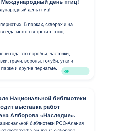
 Международный день птиц!
ов пройдёт с 1 по 5 апреля.
оходить с 6 июля до момента заполнения
 подарок памятный приз - золотую
дународный день птиц!
вершится не позднее 5 сентября. На
 на зачисление в школу подают
пернатых. В парках, скверах и на
проживания детей.
арсегова
всегда можно встретить птиц,
едуры родителям можно направить
л «Госуслуги» или лично обратиться в
ени года это воробьи, ласточки,
низацию. Если заявление подаётся
ки, грачи, вороны, голуби, утки и
обходимо прикрепить скан-копии всех
 парке и другие пернатые.
торые всегда с нами!
ты:
одителей (законного представителя);
одионова
але Национальной библиотеки
дении ребёнка;
ции ребёнка по месту жительства или
одит выставка работ
на Алборова «Наследие».
дающие право на льготы (если есть).
Национальной библиотеки РСО-Алания
абот фотографа Амирана Алборова