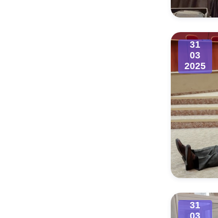
31
03
2025
31
03