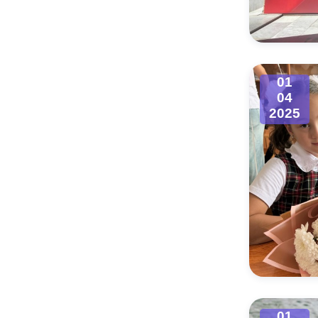
Муниципаль
01
04
2025
01