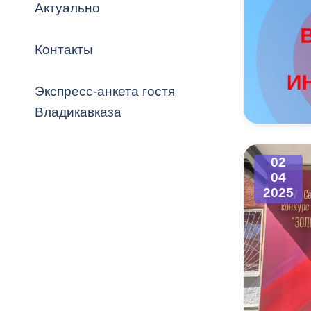
Владикавка
Актуально
Распоряжен
Контакты
ОРВ и эксп
Оценка деят
Экспресс-анкета гостя
местного с
Владикавказа
02
04
Открытые д
2025
Информация
проверок