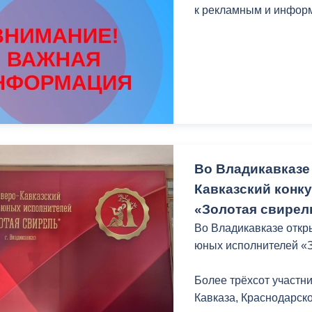
з
к рекламным и инфор
ия, постановления
Кадровая политика
ертиза НПА
Контактная информация
ельности органов
Списки граждан, состоящих на
амоуправления
учете в качестве нуждающихся 
улучшении жилищных условий п
г. Владикавказ
Во Владикавказе
Кавказский конк
анные
Общественное обсуждение
«Золотая свирел
документов стратегического
планирования
Во Владикавказе откр
юных исполнителей «
 о результатах
Порядок обжалования решений 
Более трёхсот участн
действий органов местного
Кавказа, Краснодарск
самоуправления