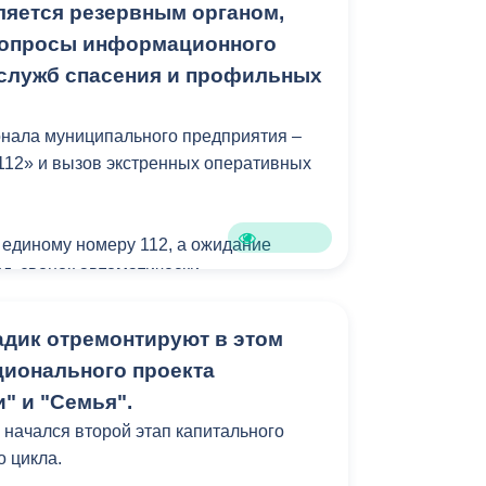
тивалем, дорожим им. Спасибо всем,
ляется резервным органом,
эти годы!» — добавила Ходова.
вопросы информационного
служб спасения и профильных
ь администрация города выразила
рофессору МГК имени П.И. Чайковского
онала муниципального предприятия –
а то, что на протяжении всех семи
112» и вызов экстренных оперативных
ает во Владикавказ.
 единому номеру 112, а ожидание
нд, звонок автоматически
ЕДДС.
адик отремонтируют в этом
ционального проекта
" и "Семья".
 начался второй этап капитального
о цикла.