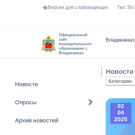
Версия для слабовидящих
Тел: 30
Официальный
сайт
Владикавказ
муниципального
образования г.
Владикавказ
Общие свед
Структура
Интернет-п
Председате
Структура
Новости
Реестры ма
Новости
Устав город
Торги и Кон
расписание
Обратная с
Комиссии
Новостная 
Актуально
Категории:
Новости
Города-поб
Программа
Противодей
Достоприме
Опросы
02
Владикавка
Формы обра
График при
04
принимаемы
2025
Архив новостей
Презентаци
рассмотрен
городского 