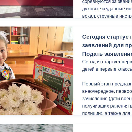
соревнуются за звани
духовые и ударные ин
вокал, струнные инст
ный контроль
Выборы 2026
Председатель жюри —
Сегодня стартует
художественный руков
заявлений для пр
РСО - Алании Лариса 
Подать заявление
В торжественной цере
Сегодня стартует пер
начальник Управлени
детей в первые класс
Марзоев.
Первый этап предназн
«Конкурс — это всегд
внеочередное, перво
Надеюсь, наши юные и
зачисления (дети вое
от занятых мест, они
получивших ранения в
богатейшую культуру 
полиции), а также для
открывая конкурс.
закрепленной за школ