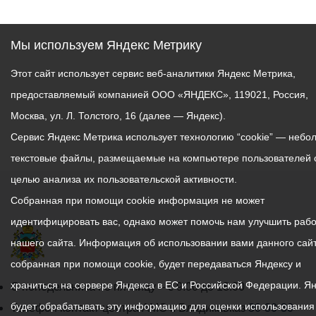
Мы используем Яндекс Метрику
Этот сайт использует сервис веб-аналитики Яндекс Метрика,
предоставляемый компанией ООО «ЯНДЕКС», 119021, Россия,
Москва, ул. Л. Толстого, 16 (далее — Яндекс).
Сервис Яндекс Метрика использует технологию “cookie” — небо
текстовые файлы, размещаемые на компьютере пользователей 
целью анализа их пользовательской активности.
Собранная при помощи cookie информация не может
идентифицировать вас, однако может помочь нам улучшить рабо
нашего сайта. Информация об использовании вами данного сайт
собранная при помощи cookie, будет передаваться Яндексу и
храниться на сервере Яндекса в ЕС и Российской Федерации. Я
График
С понедельника по пятницу – с 9.00 до 18.00
будет обрабатывать эту информацию для оценки использования
работы
Телефон контакт-центра АМС г. Владикавказ
30-30-30