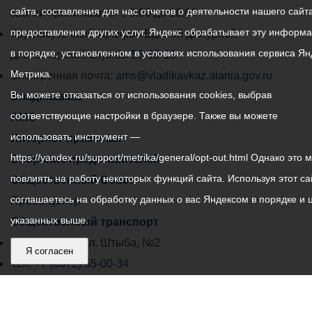
сайта, составления для нас отчетов о деятельности нашего сайта
администрации
звонки принимаются с 9:00 до 18:00
предоставления других услуг. Яндекс обрабатывает эту информ
местного
Круглосуточный телефон Единой дежурной
в порядке, установленном в условиях использования сервиса Ян
самоуправления
диспетчерской службы
53-19-19
Метрика.
города
Электронная почта:
ams@vladikavkaz.alania.gov.ru
Вы можете отказаться от использования cookies, выбрав
Владикавказ:
Владикавказ
соответствующие настройки в браузере. Также вы можете
АМС
использовать инструмент —
Интернет приемная
https://yandex.ru/support/metrika/general/opt-out.html Однако это 
Собрание представителей
повлиять на работу некоторых функций сайта. Используя этот са
Общественный Совет
соглашаетесь на обработку данных о вас Яндексом в порядке и 
Пресс-центр
указанных выше.
Общественный транспорт
Владикавказ, пл. Штыба, №2
Я согласен
Тел:
+7 (8672) 55-00-34
Главный редактор: Биазарти Д. К.
Свидетельство о регистрации СМИ ЭЛ № ФС 77 –