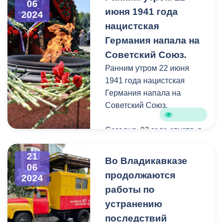
06
июня 1941 года
2024
нацистская
Германия напала на
Советский Союз.
Ранним утром 22 июня
1941 года нацистская
Германия напала на
Советский Союз.
Сегодня, 83 года спустя, в
День памяти и скорби во
Владикавказе живые
21
Во Владикавказе
06
цветы легли к подножию
продолжаются
2024
стелы на Мемориале
работы по
Славы.
устранению
В траурном возложении
последствий