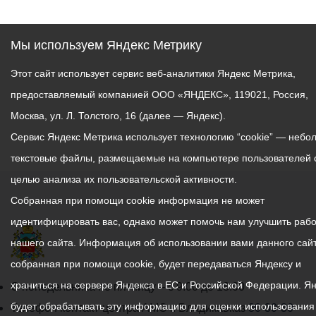
Мы используем Яндекс Метрику
Этот сайт использует сервис веб-аналитики Яндекс Метрика,
предоставляемый компанией ООО «ЯНДЕКС», 119021, Россия,
Москва, ул. Л. Толстого, 16 (далее — Яндекс).
Сервис Яндекс Метрика использует технологию “cookie” — небо
текстовые файлы, размещаемые на компьютере пользователей 
целью анализа их пользовательской активности.
Собранная при помощи cookie информация не может
идентифицировать вас, однако может помочь нам улучшить рабо
нашего сайта. Информация об использовании вами данного сайт
собранная при помощи cookie, будет передаваться Яндексу и
храниться на сервере Яндекса в ЕС и Российской Федерации. Я
График
С понедельника по пятницу – с 9.00 до 18.00
будет обрабатывать эту информацию для оценки использования
работы
Телефон контакт-центра АМС г. Владикавказ
30-30-30