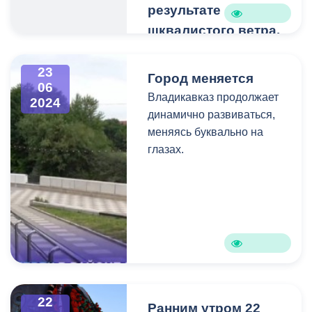
результате
шквалистого ветра.
Из-за отсутствия доступа
автомобиля к месту
23
Город меняется
проведения работ,
06
Владикавказ продолжает
2024
процесс вывоза
динамично развиваться,
затрудняется.
меняясь буквально на
глазах.
22
Ранним утром 22