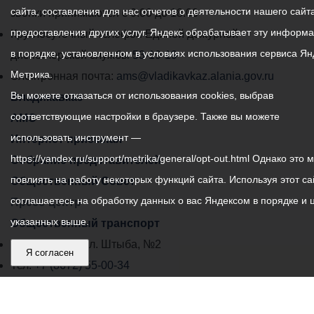
сайта, составления для нас отчетов о деятельности нашего сайта
администрации
звонки принимаются с 9:00 до 18:00
предоставления других услуг. Яндекс обрабатывает эту информ
местного
Круглосуточный телефон Единой дежурной
в порядке, установленном в условиях использования сервиса Ян
самоуправления
диспетчерской службы
53-19-19
Метрика.
города
Электронная почта:
ams@vladikavkaz.alania.gov.ru
Вы можете отказаться от использования cookies, выбрав
Владикавказ:
Владикавказ
соответствующие настройки в браузере. Также вы можете
АМС
использовать инструмент —
Интернет приемная
https://yandex.ru/support/metrika/general/opt-out.html Однако это 
Собрание представителей
повлиять на работу некоторых функций сайта. Используя этот са
Общественный Совет
соглашаетесь на обработку данных о вас Яндексом в порядке и 
Пресс-центр
указанных выше.
Общественный транспорт
Владикавказ, пл. Штыба, №2
Я согласен
Тел:
+7 (8672) 55-00-34
Главный редактор: Биазарти Д. К.
Свидетельство о регистрации СМИ ЭЛ № ФС 77 –