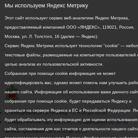
Мы используем Яндекс Метрику
Этот сайт использует сервис веб-аналитики Яндекс Метрика,
предоставляемый компанией ООО «ЯНДЕКС», 119021, Россия,
Москва, ул. Л. Толстого, 16 (далее — Яндекс).
Сервис Яндекс Метрика использует технологию “cookie” — небо
текстовые файлы, размещаемые на компьютере пользователей 
целью анализа их пользовательской активности.
Собранная при помощи cookie информация не может
идентифицировать вас, однако может помочь нам улучшить рабо
нашего сайта. Информация об использовании вами данного сайт
собранная при помощи cookie, будет передаваться Яндексу и
храниться на сервере Яндекса в ЕС и Российской Федерации. Я
График
С понедельника по пятницу – с 9.00 до 18.00
будет обрабатывать эту информацию для оценки использования
работы
Телефон контакт-центра АМС г. Владикавказ
30-30-30
сайта, составления для нас отчетов о деятельности нашего сайта
администрации
звонки принимаются с 9:00 до 18:00