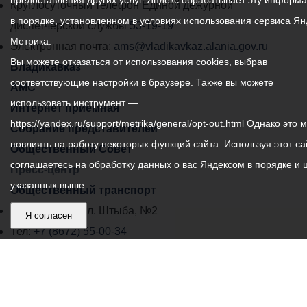
предоставления других услуг. Яндекс обрабатывает эту информ
местного
Круглосуточный телефон Единой дежурной
в порядке, установленном в условиях использования сервиса Ян
самоуправления
диспетчерской службы
53-19-19
Метрика.
города
Электронная почта:
ams@vladikavkaz.alania.gov.ru
Вы можете отказаться от использования cookies, выбрав
Владикавказ:
Владикавказ
соответствующие настройки в браузере. Также вы можете
АМС
использовать инструмент —
Интернет приемная
https://yandex.ru/support/metrika/general/opt-out.html Однако это 
Собрание представителей
повлиять на работу некоторых функций сайта. Используя этот са
Общественный Совет
соглашаетесь на обработку данных о вас Яндексом в порядке и 
Пресс-центр
указанных выше.
Общественный транспорт
Владикавказ, пл. Штыба, №2
Я согласен
Тел:
+7 (8672) 55-00-34
Главный редактор: Биазарти Д. К.
Свидетельство о регистрации СМИ ЭЛ № ФС 77 –
75258 от 07.03.2019 выданное Федеральной Службой