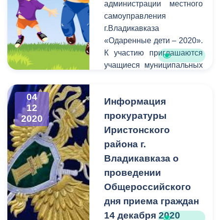
администрации местного
погашения.
самоуправления
г.Владикавказа
«Одаренные дети – 2020».
К участию приглашаются
учащиеся муниципальных
учреждений и домов
культуры, имеющие
04
Информация
высокие достижения в
12
творческой и
прокуратуры
2020
общественной
Иристонского
деятельности. С
района г.
подробностями вы можете
Владикавказа о
ознакомится в положении,
проведении
прикрепленном ниже.
Общероссийского
дня приема граждан
14 декабря 2020