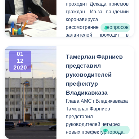
выехали начальник
проходит Декада приемов
управления дорожного
граждан. Из-за пандемии
строительства
коронавируса
города Тимур Дзуцев и
рассмотрение вопросов
советник главы
заявителей проходит в
АМС Магомет Дударов.
формате телефонного
общения. Во Владикавказе
01
Тамерлан Фарниев
прием провел Глава
12
представил
администрации местного
2020
самоуправления Тамерлан
руководителей
Фарниев.
префектур
Владикавказа
Глава АМС г.Владикавказа
Тамерлан Фарниев
представил
руководителей четырех
новых префектур города.