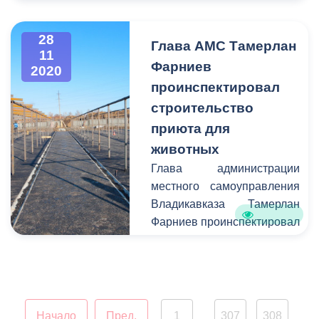
28
Глава АМС Тамерлан
11
Фарниев
2020
проинспектировал
строительство
приюта для
животных
Глава администрации
местного самоуправления
Владикавказа Тамерлан
Фарниев проинспектировал
строительство городского
приюта для животных.
Питомник расположится на
окраине Правобережного
района города. Вместе с
Начало
Пред.
1
307
308