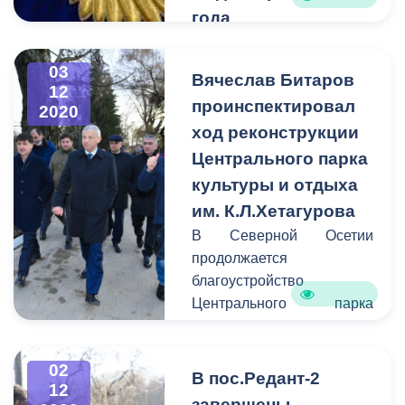
года
Прокуратурой
Иристонского района г.
03
Вячеслав Битаров
Владикавказа 14 декабря
12
проинспектировал
2020
2020 года с 12 ч. 00 м. до
ход реконструкции
20 ч. 00 м. будет
проводиться
Центрального парка
Общероссийский день
культуры и отдыха
приема граждан.
им. К.Л.Хетагурова
В Северной Осетии
продолжается
благоустройство
Центрального парка
культуры и отдыха им.
К.Л.Хетагурова. Темпы и
02
качество работ оценил
В пос.Редант-2
12
Глава Республики
завершены