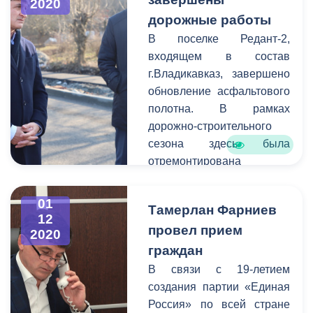
2020
Северная Осетия-
дорожные работы
Алания Вячеслав
В поселке Редант-2,
Битаров. Руководителя
входящем в состав
республики сопровождали
г.Владикавказ, завершено
глава АМС г.
обновление асфальтового
Владикавказа Тамерлан
полотна. В рамках
Фарниев, представители
дорожно-строительного
профильных
сезона здесь была
подразделений и
отремонтирована
структур.
ул.Сосновая. Качество
проведенных работ
01
Тамерлан Фарниев
сегодня проверил глава
12
провел прием
Администрации местного
2020
самоуправления Тамерлан
граждан
Фарниев. Вместе с
В связи с 19-летием
руководителем
создания партии «Единая
муниципалитета на объект
Россия» по всей стране