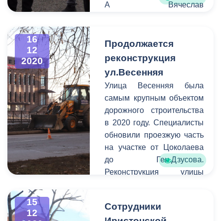
А Вячеслав
Битаров выявил в
Промышленном районе
16
проблемные объекты и
Продолжается
12
территории. Одним из
реконструкция
2020
таких участков было
ул.Весенняя
Карцинское шоссе ,в
Улица Весенняя была
районе конечных пунктов
самым крупным объектом
маршрутных такси №21 и
дорожного строительства
№17.
в 2020 году. Специалисты
обновили проезжую часть
на участке от Цоколаева
до Ген.Дзусова.
Реконструкция улицы
продолжится и в
предстоящем году.
15
Сотрудники
12
Иристонской