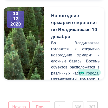
района Георгий Дзеранов,
рекомендацию Комитет
префект Промышленного
СФ по федеративному
района Артур Хестанов,
10
Новогодние
устройству, региональной
12
префект Северо-
ярмарки откроются
политике, местному
2020
Западного
самоуправлению и делам
во Владикавказе 10
района Ахсарбек Таутиев,
Севера включил в проект
декабря
префект Затеречного
постановления палаты.
района Альберт
Во Владикавказе
Мамсуров.
готовятся к открытию
новогодние ярмарки и
елочные базары. Восемь
объектов расположатся в
различных частях города.
Организацией ярмарок в
этом году занималось
муниципальное
учреждение «Радуга».
Начало
Пред.
1
306
307