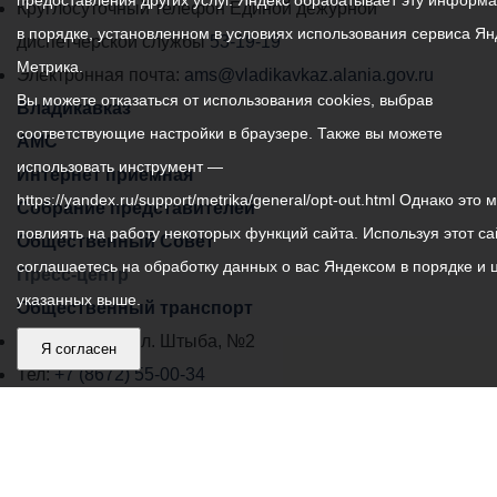
предоставления других услуг. Яндекс обрабатывает эту информ
местного
Круглосуточный телефон Единой дежурной
в порядке, установленном в условиях использования сервиса Ян
самоуправления
диспетчерской службы
53-19-19
Метрика.
города
Электронная почта:
ams@vladikavkaz.alania.gov.ru
Вы можете отказаться от использования cookies, выбрав
Владикавказ:
Владикавказ
соответствующие настройки в браузере. Также вы можете
АМС
использовать инструмент —
Интернет приемная
https://yandex.ru/support/metrika/general/opt-out.html Однако это 
Собрание представителей
повлиять на работу некоторых функций сайта. Используя этот са
Общественный Совет
соглашаетесь на обработку данных о вас Яндексом в порядке и 
Пресс-центр
указанных выше.
Общественный транспорт
Владикавказ, пл. Штыба, №2
Я согласен
Тел:
+7 (8672) 55-00-34
Главный редактор: Биазарти Д. К.
Свидетельство о регистрации СМИ ЭЛ № ФС 77 –
75258 от 07.03.2019 выданное Федеральной Службой