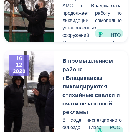
АМС г. Владикавказа
продолжает работу по
ликвидации самовольно
установленных
сооружений и НТО.
Очередной демонтаж был
произведен на ул.
Пожарского, 7 силами
16
В промышленном
12
Иристонской префектуры.
районе
2020
Несколько жильцов дома
г.Владикавказ
самовольно установили
ликвидируются
во дворе навес,
обозначив места для
стихийные свалки и
дальнейшего
очаги незаконной
строительства парковок
рекламы
своих автомашин.
В ходе инспекционного
объезда Глава РСО-