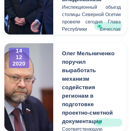
Инспекционный объезд
столицы Северной Осетии
провели сегодня Глава
Республики Вячеслав
Битаров, глава МО
г.Владикавказ Русланбек
14
Икаев и глава
Олег Мельниченко
12
администрации
поручил
2020
Владикавказа Тамерлан
выработать
Фарниев. Маршрут
механизм
прошел по территориям
содействия
четырех префектур
города, в выездном
регионам в
совещании также приняли
подготовке
участие руководители
проектно-сметной
городских районов:
документации
префект Иристонского
Соответствующую