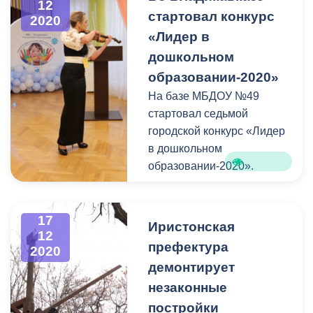
12
стартовал конкурс
г.Владикавказ Михаил
наступающим Новым
2020
Шаталов.
годом, вручить подарки и
«Лидер в
зажечь огни на большой
дошкольном
елке. В праздничном
образовании-2020»
мероприятии приняла
На базе МБДОУ №49
участие и начальник
стартовал седьмой
управления образования
городской конкурс «Лидер
АМС г.Владикавказ
в дошкольном
Альбина Дзлиева.
образовании-2020».
17
Иристонская
12
префектура
2020
демонтирует
незаконные
постройки