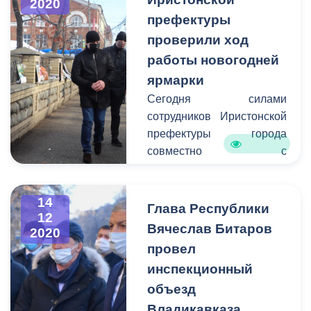
2020
префектуры
проверили ход
работы новогодней
ярмарки
Сегодня силами
сотрудников Иристонской
префектуры города
совместно с
правоохранительными
органами был проведен
14
очередной рейд по
Глава Республики
12
выявлению мест
Вячеслав Битаров
2020
незаконной торговли.
провел
инспекционный
объезд
Владикавказа