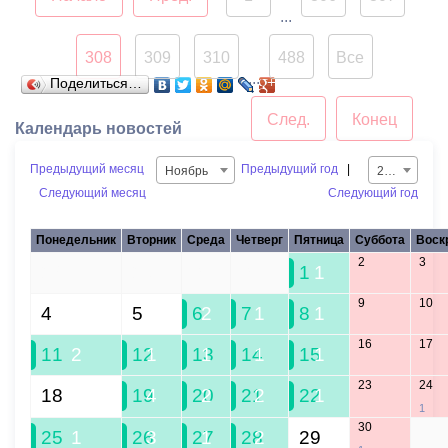
...
308
309
310
488
Все
...
Поделиться…
След.
Конец
Календарь новостей
Предыдущий месяц
Предыдущий год
|
Ноябрь
2019
Следующий месяц
Следующий год
Понедельник
Вторник
Среда
Четверг
Пятница
Суббота
Воск
2
3
28
29
30
31
1
1
9
10
4
5
6
2
7
1
8
1
16
17
11
2
12
1
13
1
14
1
15
1
23
24
18
19
4
20
2
21
2
22
1
1
30
25
1
26
3
27
1
28
2
29
1