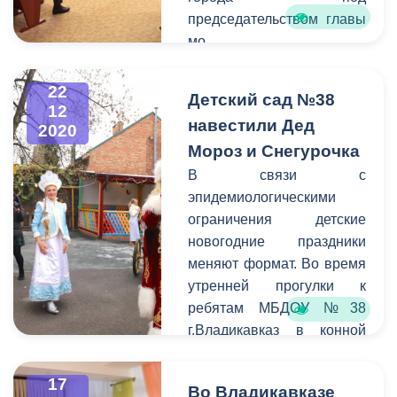
председательством главы
мо
г.Владикавказ Русланбека
Икаева. В заседании
22
Детский сад №38
приняли участие
12
навестили Дед
2020
Заместитель
Мороз и Снегурочка
Председателя
Парламента Республики
В связи с
Северная Осетия –
эпидемиологическими
Алания Батраз Билаонов,
ограничения детские
глава администрации
новогодние праздники
местного самоуправления
меняют формат. Во время
города Тамерлан
утренней прогулки к
Фарниев, прокурор
ребятам МБДОУ №38
Иристонского района по г.
г.Владикавказ в конной
Владикавказ Олег Цораев,
упряжке приехали Дед
председатель
Мороз и Снегурочка,
17
Во Владикавказе
общественного совета
чтобы поздравить с