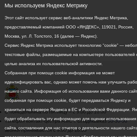
Мы используем Яндекс Метрику
Этот сайт использует сервис веб-аналитики Яндекс Метрика,
предоставляемый компанией ООО «ЯНДЕКС», 119021, Россия,
Москва, ул. Л. Толстого, 16 (далее — Яндекс).
Сервис Яндекс Метрика использует технологию “cookie” — небо
текстовые файлы, размещаемые на компьютере пользователей 
целью анализа их пользовательской активности.
Собранная при помощи cookie информация не может
идентифицировать вас, однако может помочь нам улучшить рабо
нашего сайта. Информация об использовании вами данного сайт
собранная при помощи cookie, будет передаваться Яндексу и
храниться на сервере Яндекса в ЕС и Российской Федерации. Я
График
С понедельника по пятницу – с 9.00 до 18.00
будет обрабатывать эту информацию для оценки использования
работы
Телефон контакт-центра АМС г. Владикавказ
30-30-30
сайта, составления для нас отчетов о деятельности нашего сайта
администрации
звонки принимаются с 9:00 до 18:00