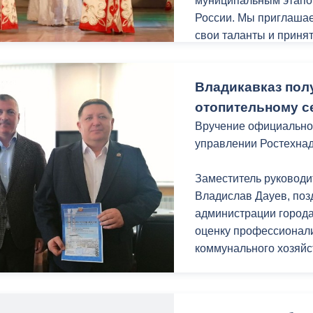
муниципальным этапо
России. Мы приглаша
свои таланты и принят
ный контроль
Выборы 2026
Жюри выберет лучших
Владикавказ полу
-Народное и эстрадно
-Народный и совреме
отопительному се
-Авторская песня
Вручение официально
-Художественное чтен
управлении Ростехнад
-Театр
-Кино
Заместитель руковод
-Рэп
Владислав Дауев, поз
-Инструментальные н
администрации города
-Изобразительное иск
оценку профессионал
коммунального хозяйс
Победители получат ш
фестивале «Молодост