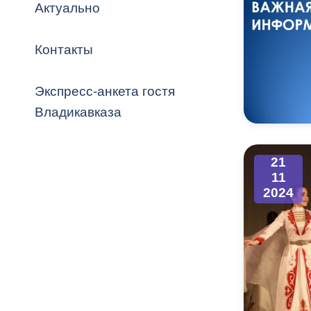
Владикавка
Актуально
Распоряжен
Контакты
ОРВ и эксп
Оценка деят
Экспресс-анкета гостя
местного с
Владикавказа
21
11
Открытые д
2024
Информация
проверок