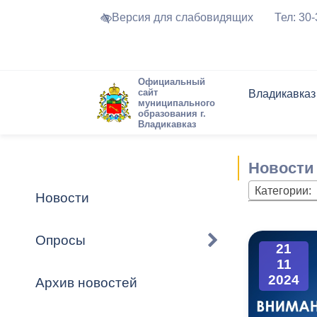
Версия для слабовидящих
Тел: 30
Официальный
сайт
Владикавказ
муниципального
образования г.
Владикавказ
Общие свед
Структура
Интернет-п
Председате
Структура
Новости
Реестры ма
Новости
Устав город
Торги и Кон
расписание
Обратная с
Комиссии
Новостная 
Актуально
Категории:
Новости
Города-поб
Программа
Противодей
Достоприме
Опросы
21
Владикавка
Формы обра
График при
11
принимаемы
2024
Архив новостей
Презентаци
рассмотрен
городского 