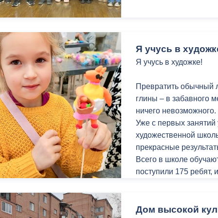
Я учусь в художк
Я учусь в художке!
Превратить обычный ли
глины – в забавного 
ничего невозможного.
Уже с первых занятий
художественной школы
прекрасные результат
Всего в школе обучают
поступили 175 ребят, 
отделение.
Малыши из класса пр
Дом высокой ку