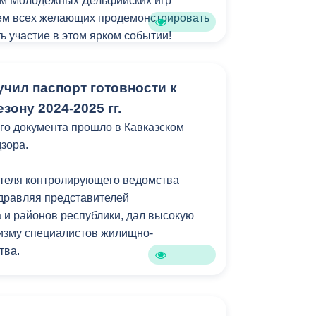
м Молодежных Дельфийских игр
Бесплатная юридическая помощь
ем всех желающих продемонстрировать
ь участие в этом ярком событии!
 в следующих номинациях:
чил паспорт готовности к
е пение
нный танец
зону 2024-2025 гг.
го документа прошло в Кавказском
ие
зора.
ителя контролирующего ведомства
дравляя представителей
оминации
 и районов республики, дал высокую
усство
изму специалистов жилищно-
тва.
анс выступить на республиканском
ь Осетии».