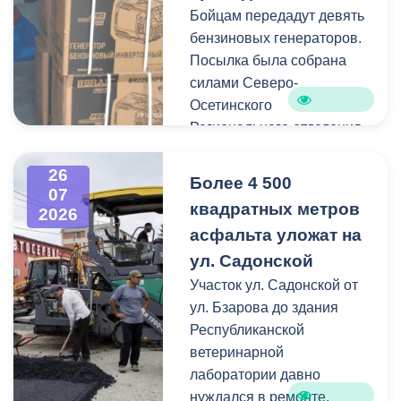
Бойцам передадут девять
Работы по распиловке и
бензиновых генераторов.
вывозу проводятся в
Посылка была собрана
оперативном режиме.
силами Северо-
Осетинского
На улицах Ватутина,
Регионального отделения
Горького, Лермонтова
молодёжной
выявлены упавшие ветки.
общероссийской
26
По улицам Магкаева и
Более 4 500
07
общественной
Карцинскому шоссе
квадратных метров
2026
организации «Российские
серьезных последствий не
асфальта уложат на
студенческие отряды».
зафиксировано —
ул. Садонской
отмечены лишь отдельные
Как отметил председатель
Участок ул. Садонской от
небольшие ветки.
правления организации
ул. Бзарова до здания
«Российские студенческие
Республиканской
отряды» Олег Габараев,
ветеринарной
генераторы бойцам
лаборатории давно
необходимы для
нуждался в ремонте.