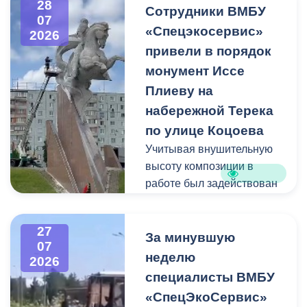
28
квадратных метра и весом
Сотрудники ВМБУ
07
около 53 тонн.
«Спецэкосервис»
2026
привели в порядок
Для предотвращения
монумент Иссе
возможной чрезвычайной
Плиеву на
ситуации Комиссия по
набережной Терека
предупреждению и
ликвидации ЧС ввела
по улице Коцоева
режим повышенной
Учитывая внушительную
готовности и
высоту композиции в
организовала комплекс
работе был задействован
неотложных мероприятий.
автоподъемник и аппарат
высокого давления.
27
Фигуру всадника и
За минувшую
07
постамент отмыли от
неделю
2026
накопившейся пыли.
специалисты ВМБУ
«СпецЭкоСервис»
Одновременно