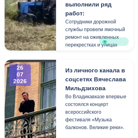
выполнили ряд
коммунальщики привели в
работ:
порядок и прилегающую
территорию, полностью
Сотрудники дорожной
очистив площадь вокруг
службы провели ямочный
памятника.
ремонт на оживленных
перекрестках и улицах
города. В частности, на
Архонском круге, по
26
улицам Весенняя,
Из личного канала в
07
Кырджалийская,
соцсетях Вячеслава
2026
Первомайская,
Мильдзихова
Барбашова,
Во Владикавказе впервые
Комсомольская.
состоялся концерт
всероссийского
фестиваля «Музыка
балконов. Великие реки».