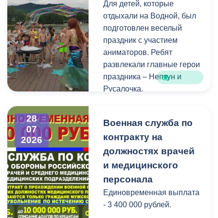
Для детей, которые
голосования, местами
отдыхали на Водной, был
нахождения участковых
подготовлен веселый
избирательных комиссий,
праздник с участием
а также номерами
аниматоров. Ребят
телефонов участковых
развлекали главные герои
избирательных комиссий
праздника – Нептун и
можно по ссылке:
Русалочка.
Как отметил заведующий
28
Военная служба по
Водной станцией Георгий
07
контракту на
Цгоев, празднование Дня
2026
Нептуна - уже старая
должностях врачей
добрая традиция.
и медицинского
персонала
В завершение праздника
Единовременная выплата
детей угостили
- 3 400 000 рублей.
сладостями.