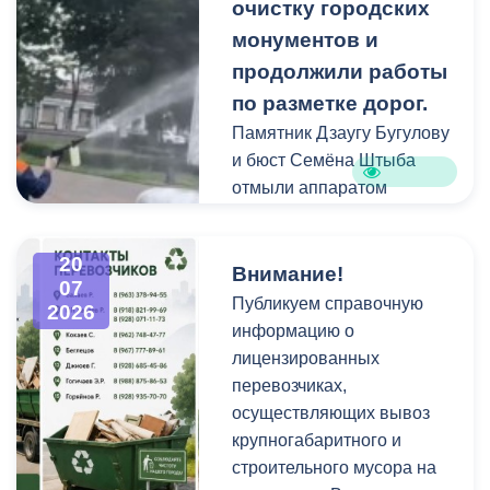
площадках и вдоль
очистку городских
проездов, что затрудняет
монументов и
работу
продолжили работы
специализированной
по разметке дорог.
техники.
Памятник Дзаугу Бугулову
и бюст Семёна Штыба
отмыли аппаратом
высокого давления и
специальными моющими
20
средствами. Такой подход
Внимание!
07
позволяет эффективно
Публикуем справочную
2026
смыть накопившуюся
информацию о
уличную пыль, налет и
лицензированных
копоть, не повреждая
перевозчиках,
структуру камня.
осуществляющих вывоз
крупногабаритного и
строительного мусора на