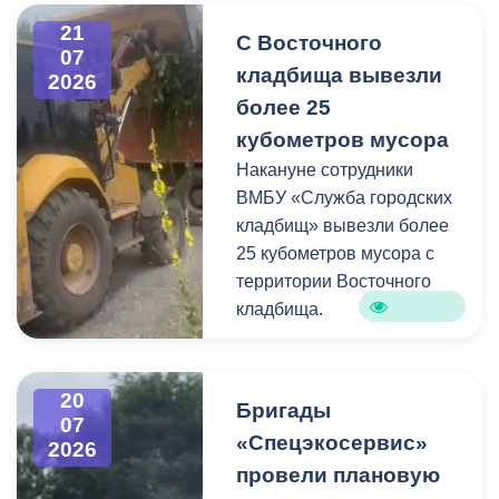
информацию про места и
21
С Восточного
способы утилизации
07
кладбища вывезли
крупногабаритного и
2026
строительного мусора.
более 25
кубометров мусора
Накануне сотрудники
ВМБУ «Служба городских
кладбищ» вывезли более
25 кубометров мусора с
территории Восточного
кладбища.
В период уборки мест
захоронений посетители
20
Бригады
нередко складируют
07
«Спецэкосервис»
2026
растительные и другие
провели плановую
отходы на смежных