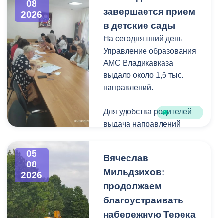
08
загущения территории
завершается прием
2026
дикорастущими
в детские сады
деревьями,
На сегодняшний день
муниципальные служащие
Управление образования
с утра косят, пилят
АМС Владикавказа
поросль между
выдало около 1,6 тыс.
захоронениями и
направлений.
собирают скошенную
траву.
Для удобства родителей
выдача направлений
была организована таким
образом, чтобы избежать
05
Вячеслав
очередей и долгого
08
Мильдзихов:
ожидания.
2026
продолжаем
Прием в детские сады
благоустраивать
начался 15 июля и
набережную Терека