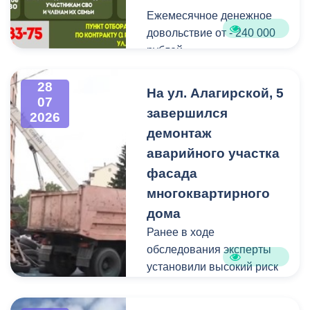
Ежемесячное денежное
Мероприятие
довольствие от - 240 000
организовано ВМБУК
рублей.
«Радуга».
Списание долго по
28
На ул. Алагирской, 5
07
кредитам участникам СВО
завершился
2026
до - 10 000 000 рублей.
демонтаж
аварийного участка
Рассматриваются
кандидаты мужского пола
фасада
на должности
многоквартирного
медицинского персонала.
дома
Ранее в ходе
Пункт отбора на военную
обследования эксперты
службу по контракту г.
установили высокий риск
Владикавказ, ул. Титова,
обрушения конструкции
д. 5.
площадью 362