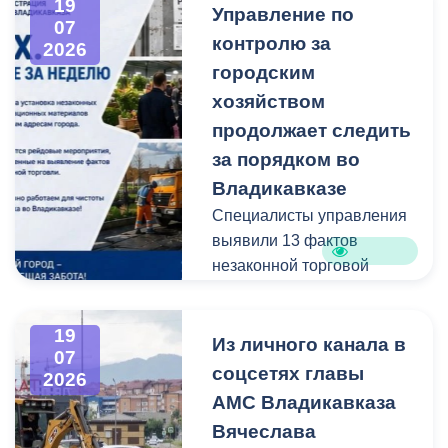
19
Управление по
администрацию
07
контролю за
Владикавказа с просьбой
2026
привести в порядок
городским
межквартальный проезд.
хозяйством
Работы выполнены:
продолжает следить
наиболее разрушенный
за порядком во
участок полностью
Владикавказе
заасфальтирован, на
Специалисты управления
остальных проведен
выявили 13 фактов
ямочный ремонт.
незаконной торговой
деятельности
В адрес главы МО – АМС
г. Владикавказа
19
Выявлено нарушение
Из личного канала в
Вячеслава Мильдзихова
07
сроков восстановления
поступило письмо, в
соцсетях главы
2026
асфальтового покрытия
котором жители
АМС Владикавказа
на пересечении ул.
благодарят городские
Вячеслава
Минина и ул.
службы за оперативную