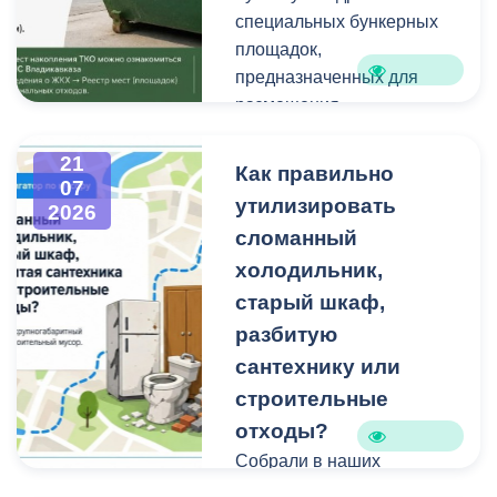
техники и других
Работы планируем
специальных бункерных
крупногабаритных
завершить осенью.
площадок,
отходов является
Проходят они в рамках
предназначенных для
административным
муниципальной
размещения
правонарушением.
программы
крупногабаритных
«Благоустройство и
отходов и строительного
21
Как правильно
07
озеленение».
мусора небольшого
утилизировать
2026
объема.
сломанный
холодильник,
Бункерные площадки
расположены по
старый шкаф,
следующим адресам:
разбитую
сантехнику или
строительные
отходы?
Собрали в наших
карточках всю полезную