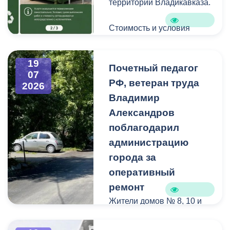
территории Владикавказа.
Стоимость и условия
вывоза уточняйте по
указанным телефонам.
19
Почетный педагог
07
РФ, ветеран труда
2026
Владимир
Александров
поблагодарил
администрацию
города за
оперативный
ремонт
Жители домов № 8, 10 и
12 по улице Иристонской
обратились в