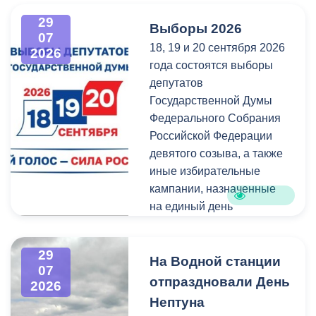
администрация
всех, кто любит и ценит
29
Выборы 2026
Владикавказа обещала,
богатейшее культурное
07
18, 19 и 20 сентября 2026
что льгота сохранится и
наследие нашей великой
2026
года состоятся выборы
будет предоставляться в
России.
депутатов
рамках нового
Государственной Думы
нормативного порядка.
Федерального Собрания
Изменения были связаны
Российской Федерации
с тем, что в начале 2026
девятого созыва, а также
года полномочия по
иные избирательные
организации
кампании, назначенные
пассажирских перевозок
на единый день
перешли в
голосования.
республиканский Комитет
по транспорту.
29
Ознакомиться со списками
На Водной станции
07
избирательных участков,
отпраздновали День
2026
их номерами и границами,
Нептуна
адресами помещений для