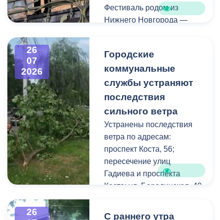
Фестиваль родом из
Нижнего Новгорода —
города, где в 2023 году
впервые прошли
26
Городские
концерты на балконах
07
коммунальные
исторических зданий.
2026
Проект быстро стал
службы устраняют
культурной визитной
последствия
карточкой региона, а
сильного ветра
сегодня его география
Устранены последствия
расширяется, объединяя
ветра по адресам:
разные города России.
проспект Коста, 56;
пересечение улиц
Во Владикавказе концерт
Гадиева и проспекта
прошел на балконе
Коста; ул. Бородинская, 40
особняка Ходякова. Для
жителей и гостей города
В результате сильных
26
С раннего утра
выступил солист