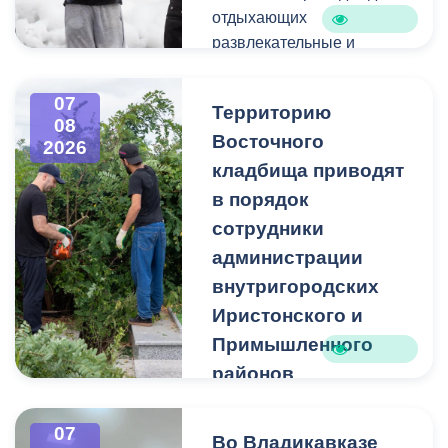
отдыхающих
развлекательные и
спортивные мероприятия.
07
Территорию
08
Восточного
2026
кладбища приводят
в порядок
сотрудники
администрации
внутригородских
Иристонского и
Примышленного
районов
Владикавказа
Чтобы избежать
07
Во Владикавказе