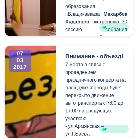
перевозчикам
образования
рекомендовано
г.Владикавказа
Махарбек
присоединиться к
Хадарцев
экстренную 30
городской акции
сессию собрания
представителей начал с
поздравления женщин с
наступающим 8 марта.
07
Внимание - объезд!
03
Несмотря на
7 марта в связи с
2017
предпраздничное время,
проведением
срочное заседание сессии
праздничного концерта на
было подготовлено за
площади Свободы будет
один день.
перекрыто движение
автотранспорта с 7:00 до
17:00 на следующих
участках:
- ул Армянская –
ул.Г.Баева