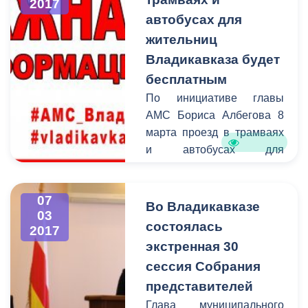
2017
автобусах для
жительниц
Владикавказа будет
бесплатным
По инициативе главы
АМС Бориса Албегова 8
марта проезд в трамваях
и автобусах для
жительниц Владикавказа
будет бесплатным. Эта
07
мера станет небольшим,
Во Владикавказе
03
но приятным подарком
состоялась
2017
для всех
экстренная 30
представительниц
сессия Собрания
прекрасного пола города к
представителей
Международному
женскому дню. Частным
Глава муниципального