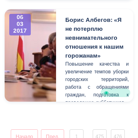
- ул.Армянская –
ул.Ч.Баева
06
- ул.Церетели -
Борис Албегов: «Я
03
ул.Димитрова
не потерплю
2017
-ул.Армянская- пр.Мира
невнимательного
(правая сторона)
отношения к нашим
-ул.Армянская- пр.Мира(
горожанам»
левая сторона)
Повышение качества и
Также будет
увеличение темпов уборки
приостановлено
городских территорий,
движение трамвая по
работа с обращениями
пр.Мира.
граждан, подготовка к
проведению субботников –
об этом и многом другом
говорилось на
расширенном аппаратном
совещании в столичной
Начало
Пред.
1
475
476