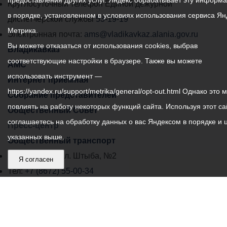
предоставления других услуг. Яндекс обрабатывает эту информ
местного
Круглосуточный телефон Единой дежурной
в порядке, установленном в условиях использования сервиса Ян
самоуправления
диспетчерской службы
53-19-19
Метрика.
города
Электронная почта:
ams@vladikavkaz.alania.gov.ru
Вы можете отказаться от использования cookies, выбрав
Владикавказ:
Владикавказ
соответствующие настройки в браузере. Также вы можете
АМС
использовать инструмент —
Интернет приемная
https://yandex.ru/support/metrika/general/opt-out.html Однако это 
Собрание представителей
повлиять на работу некоторых функций сайта. Используя этот са
Общественный Совет
соглашаетесь на обработку данных о вас Яндексом в порядке и 
Пресс-центр
указанных выше.
Общественный транспорт
Владикавказ, пл. Штыба, №2
Я согласен
Тел:
+7 (8672) 55-00-34
Главный редактор: Биазарти Д. К.
Свидетельство о регистрации СМИ ЭЛ № ФС 77 –
75258 от 07.03.2019 выданное Федеральной Службой