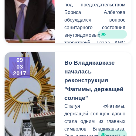
под председательством
Бориса Албегова
обсуждался вопрос
санитарного состояния
внутридомовых
территорий. Глава АМС
призвал руководителей
проводить работу с
09
Во Владикавказе
жителями
03
началась
2017
многоквартирных домов.
реконструкция
Так как вышеуказанные
территории являются
"Фатимы, держащей
зоной ответственности
солнце"
управляющих компаний
Статуя «Фатимы,
совместно,
держащей солнце» давно
администрация города по
стала одним из главных
закону не имеет права
символов Владикавказа.
наводить на них порядок.