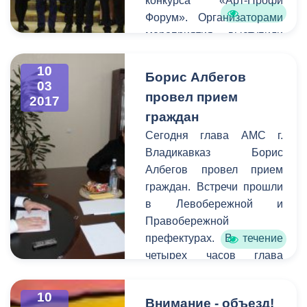
конкурса «Арт-Профи
Форум». Организаторами
мероприятия выступили
региональное отделение
Российского Союза
10
Борис Албегов
03
Молодёжи и Комитет
провел прием
2017
молодежной политики,
граждан
физической культуры и
Сегодня глава АМС г.
спорта АМС. В
Владикавказ Борис
соревновании приняли
Албегов провел прием
участие студенты 16-ти
граждан. Встречи прошли
республиканских
в Левобережной и
профессиональных
Правобережной
образовательных
префектурах. В течение
учреждений. Сегодня в
четырех часов глава
актовом зале
принял порядка 20
администрации прошло
записавшихся на прием.
чествование победителей
10
Внимание - объезд!
Для более детального