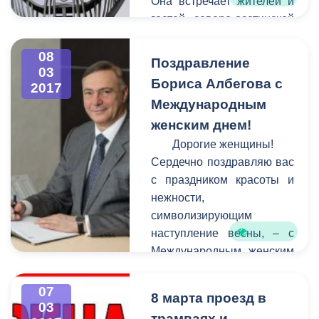
Она встречает жителей и
гостей северо-осетинской
столицы у въезда в город
стороны города Беслана.
08
Поздравление
03
К сожалению, в последние
Бориса Албегова с
2017
годы вид сооружения
Международным
оставлял желать лучшего -
женским днем!
оно пострадало от
коррозии, стала заметной
Дорогие женщины!
усталость металла.
Сердечно поздравляю вас
с праздником красоты и
нежности,
символизирующим
наступление весны, – с
Международным женским
днем!
07
8 марта проезд в
03
трамваях и