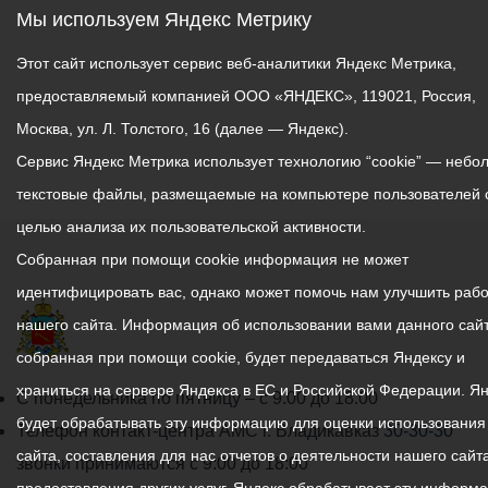
Мы используем Яндекс Метрику
Этот сайт использует сервис веб-аналитики Яндекс Метрика,
предоставляемый компанией ООО «ЯНДЕКС», 119021, Россия,
Москва, ул. Л. Толстого, 16 (далее — Яндекс).
Сервис Яндекс Метрика использует технологию “cookie” — небо
текстовые файлы, размещаемые на компьютере пользователей 
целью анализа их пользовательской активности.
Собранная при помощи cookie информация не может
идентифицировать вас, однако может помочь нам улучшить рабо
нашего сайта. Информация об использовании вами данного сайт
собранная при помощи cookie, будет передаваться Яндексу и
храниться на сервере Яндекса в ЕС и Российской Федерации. Я
График
С понедельника по пятницу – с 9.00 до 18.00
будет обрабатывать эту информацию для оценки использования
работы
Телефон контакт-центра АМС г. Владикавказ
30-30-30
сайта, составления для нас отчетов о деятельности нашего сайта
администрации
звонки принимаются с 9:00 до 18:00