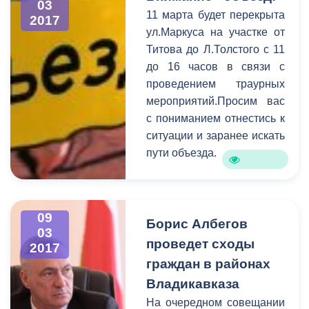
и призеров конкурса.
03
11 марта будет перекрыта
выяснения проблем, с
2017
ул.Маркуса на участке от
которыми пришли
Титова до Л.Толстого с 11
горожане, к разговору
до 16 часов в связи с
были приглашены
проведением траурных
руководители структурных
мероприятий.Просим вас
подразделений АМС.
с пониманием отнестись к
Самыми актуальными в
ситуации и заранее искать
ходе приема стали
пути объезда.
коммунальные и
жилищные проблемы,
вопросы социальной
сферы, поддержка
09
Борис Албегов
начинающих
03
предпринимателей, а
проведет сходы
2017
также благоустройство
граждан в районах
городских территорий.
Владикавказа
На очередном совещании