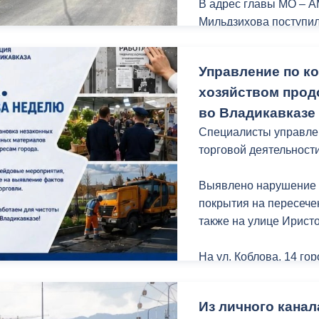
В адрес главы МО – А
Мильдзихова поступил
городские службы за 
выполненный ремонт.
Управление по к
хозяйством прод
Спасибо за обратную 
во Владикавказе
Именно такие обращен
Специалисты управле
торговой деятельност
Выявлено нарушение 
покрытия на пересече
также на улице Иристо
На ул. Коблова, 14 г
газонной части.
Из личного канал
Продолжаются планов