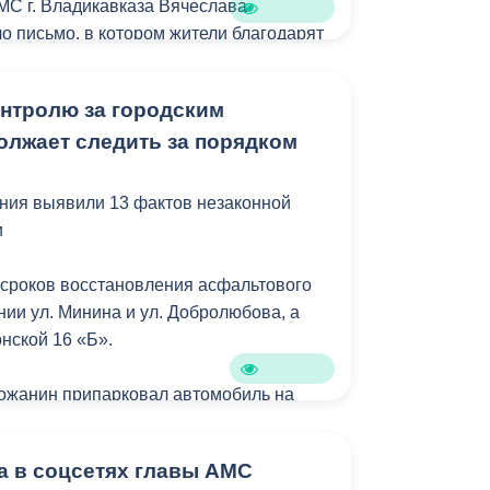
МС г. Владикавказа Вячеслава
о письмо, в котором жители благодарят
оперативную реакцию и качественно
онтролю за городским
олжает следить за порядком
связь!
ия помогают делать город комфортнее.
ния выявили 13 фактов незаконной
и
сроков восстановления асфальтового
нии ул. Минина и ул. Добролюбова, а
нской 16 «Б».
орожанин припарковал автомобиль на
а в соцсетях главы АМС
ые объезды территории города.