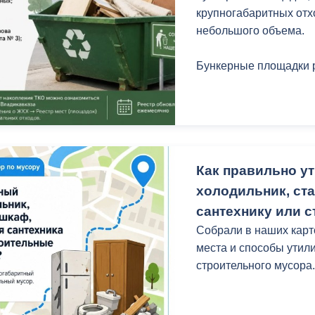
з
крупногабаритных отх
ия, постановления
Кадровая политика
небольшого объема.
ертиза НПА
Контактная информация
Бункерные площадки 
ельности органов
Списки граждан, состоящих на
амоуправления
учете в качестве нуждающихся 
улучшении жилищных условий п
г. Владикавказ
Как правильно у
холодильник, ст
анные
Общественное обсуждение
сантехнику или 
документов стратегического
планирования
Собрали в наших кар
места и способы утил
строительного мусора
 о результатах
Порядок обжалования решений 
действий органов местного
самоуправления