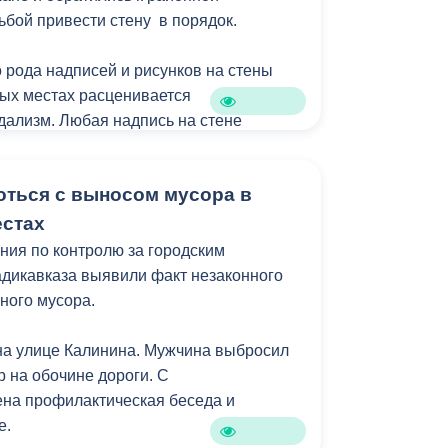
уктура для жизни».
ьбой привести стену в порядок.
 рода надписей и рисунков на стены
ых местах расценивается
ндализм. Любая надпись на стене
, если не было получено разрешение от
ующим законодательством Российской
ться с выносом мусора в
рена административная
достижении возраста 16 лет), а в
естах
головная.
ия по контролю за городским
адикавказа выявили факт незаконного
ного мусора.
на улице Калинина. Мужчина выбросил
р на обочине дороги. С
на профилактическая беседа и
е.