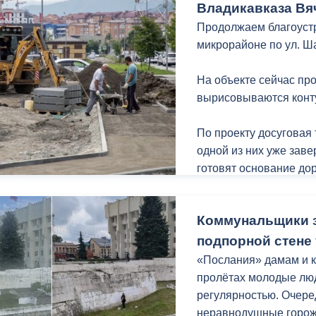
Владикавказа Вя
Основная цель – выя
состояния.
Продолжаем благоуст
микрорайоне по ул. Ш
Продолжается инспект
предмет выявления н
На объекте сейчас пр
культурами.
вырисовываются конт
На ул. Ардонской, 63 и 
По проекту досуговая 
ул. Ардонской, 93 в
одной из них уже заве
установленные без ра
готовят основание до
Основания спортивной
подготовлены под бет
Коммунальщики з
дорожках предусмотре
людей с ОВЗ и мам с 
подпорной стене 
лавочки и урны.
«Послания» дамам и к
пролётах молодые люд
Отмечу, работы прохо
регулярностью. Очере
«Благоустройство и о
неравнодушные горож