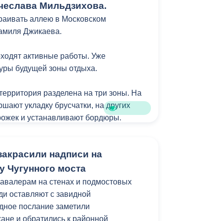
чеслава Мильдзихова.
вление фактов нарушения санитарного
раивать аллею в Московском
амиля Джикаева.
ирование территории города на
езаконной торговли бахчевыми
оходят активные работы. Уже
уры будущей зоны отдыха.
93, пр. Коста, 25 «А», ул. Горького, 98,
территория разделена на три зоны. На
ыявлены информационные материалы,
ршают укладку брусчатки, на других
зрешительной документации.
рожек и устанавливают бордюры.
 и детской площадок уже
онную заливку. На всех прогулочных
акрасили надписи на
ны плавные спуски для удобства
колясками. Также на аллее появятся
у Чугунного моста
авалерам на стенах и подмостовых
и оставляют с завидной
дят в рамках муниципальной программы
дное послание заметили
зеленение» и целевых показателей
ане и обратились к районной