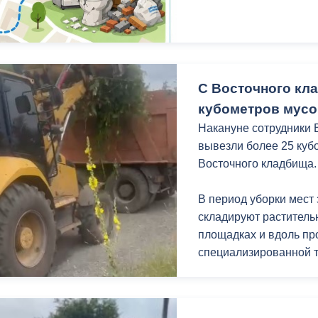
ный контроль
Выборы 2026
С Восточного кл
кубометров мусо
Накануне сотрудники
вывезли более 25 куб
Восточного кладбища.
В период уборки мест
складируют раститель
площадках и вдоль про
специализированной т