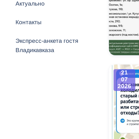
Владикавка
Актуально
Распоряжен
Контакты
ОРВ и эксп
Оценка деят
Экспресс-анкета гостя
местного с
Владикавказа
21
07
Открытые д
2026
Информация
проверок