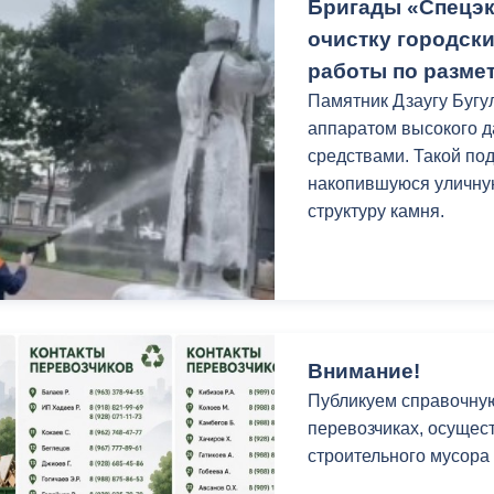
Бригады «Спецэ
очистку городск
работы по размет
Памятник Дзаугу Буг
аппаратом высокого 
средствами. Такой по
накопившуюся уличную
структуру камня.
Внимание!
Публикуем справочну
перевозчиках, осущес
строительного мусора