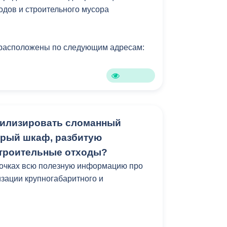
одов и строительного мусора
Противодействие коррупции
Градостроительная деятельность
расположены по следующим адресам:
Формирование комфортной
в
городской среды
о
Бюджет для граждан
Пространственные сведения
тилизировать сломанный
арый шкаф, разбитую
Гражданская оборона в
строительные отходы?
чрезвычайных ситуациях
точках всю полезную информацию про
Незаконное строительство
изации крупногабаритного и
.
и
Информация финансового
органа