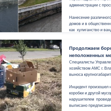
нацпроекта «Инфрастр
администрации с прос
Нанесение различного
домов и в общественн
как хулиганство и ва
является нелегальной
собственника. Действ
Продолжаем боро
Федерации предусмот
ответственность (при 
неположенных м
некоторых случаях и у
Специалисты Управлен
хозяйством АМС г. Вл
выноса крупногабарит
Инцидент произошел 
коробки и другой мусо
нарушителем проведе
выписано предписани