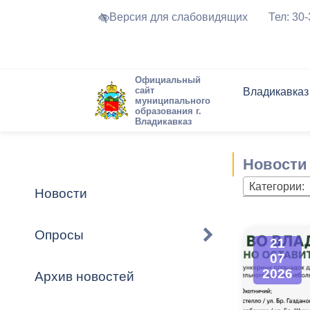
Версия для слабовидящих
Тел: 30
Официальный
сайт
Владикавказ
муниципального
образования г.
Владикавказ
Общие свед
Структура
Интернет-п
Председате
Структура
Новости
Реестры ма
Новости
Устав город
Торги и Кон
расписание
Обратная с
Комиссии
Новостная 
Актуально
Категории:
Новости
Города-поб
Программа
Противодей
Достоприме
Опросы
21
Владикавка
Формы обра
График при
07
принимаемы
2026
Архив новостей
Презентаци
рассмотрен
городского 