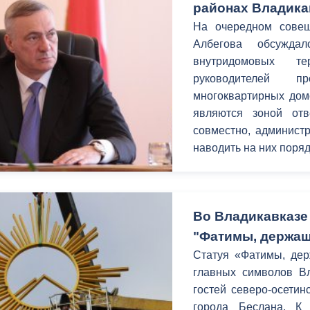
районах Владика
На очередном совещ
Албегова обсуждал
внутридомовых т
руководителей 
многоквартирных дом
являются зоной отв
совместно, администр
наводить на них поряд
Во Владикавказе
"Фатимы, держащ
Статуя «Фатимы, дер
главных символов Вл
гостей северо-осетин
города Беслана. К