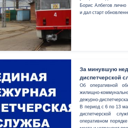
з
Борис Албегов лично
ия, постановления
Кадровая политика
и дал старт обновлен
ертиза НПА
Контактная информация
ельности органов
Списки граждан, состоящих на
амоуправления
учете в качестве нуждающихся 
улучшении жилищных условий п
г. Владикавказ
За минувшую нед
диспетчерской с
анные
Общественное обсуждение
Об оперативной об
документов стратегического
жилищно-коммунал
планирования
дежурно-диспетчерска
В период c 6 по 13 м
 о результатах
Порядок обжалования решений 
диспетчерской сл
действий органов местного
оперативном порядке
самоуправления