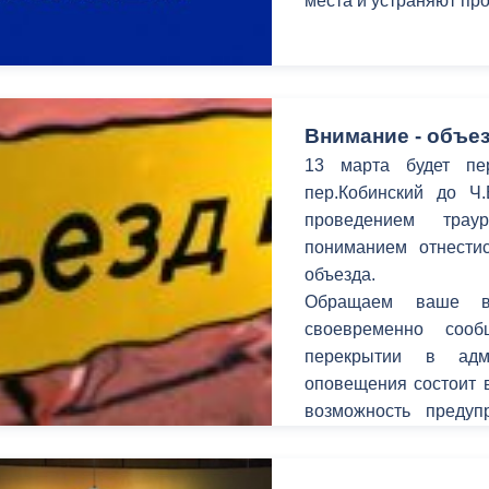
места и устраняют п
ный контроль
Выборы 2026
Внимание - объез
13 марта будет пе
пер.Кобинский до Ч
проведением трау
пониманием отнестис
объезда.
Обращаем ваше в
своевременно соо
перекрытии в адм
оповещения состоит в
возможность предуп
временных неудобств
улицах.