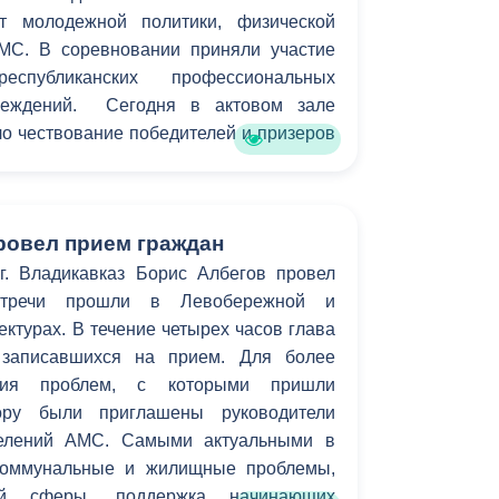
т молодежной политики, физической
МС. В соревновании приняли участие
еспубликанских профессиональных
чреждений. Сегодня в актовом зале
о чествование победителей и призеров
ровел прием граждан
. Владикавказ Борис Албегов провел
стречи прошли в Левобережной и
турах. В течение четырех часов глава
 записавшихся на прием. Для более
ения проблем, с которыми пришли
вору были приглашены руководители
делений АМС. Самыми актуальными в
коммунальные и жилищные проблемы,
ой сферы, поддержка начинающих