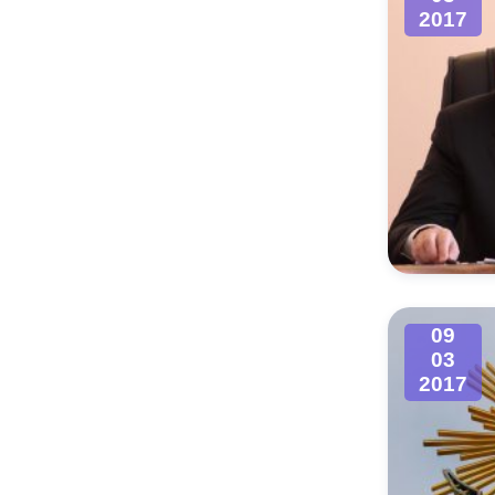
2017
09
03
2017