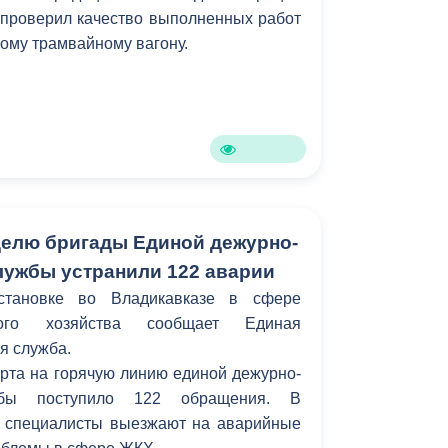
 проверил качество выполненных работ
Противодействие коррупции
ному трамвайному вагону.
Градостроительная деятельность
Формирование комфортной
в
городской среды
о
Бюджет для граждан
Пространственные сведения
елю бригады Единой дежурно-
лужбы устранили 122 аварии
Гражданская оборона в
становке во Владикавказе в сфере
чрезвычайных ситуациях
ьного хозяйства сообщает Единая
Незаконное строительство
я служба.
арта на горячую линию единой дежурно-
и
Информация финансового
ужбы поступило 122 обращения. В
органа
 специалисты выезжают на аварийные