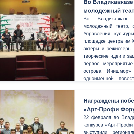
Во Владикавказе
молодежный теа
Во Владикавказе 
молодежный театр, 
Управления культур
площадке центра им.
актеры и режиссеры 
творческие идеи и за
первое мероприятие
острова Инишмор»
одноименной повес
Макдонаха.
Награждены побе
«Арт-Профи Фор
22 февраля во Влади
конкурса «Арт-Профи
выступили региона