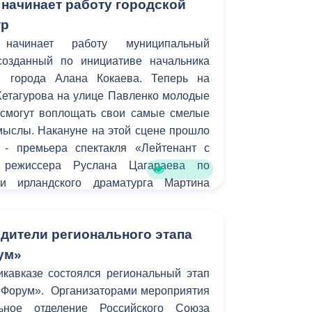
 начинает работу городской
тр
начинает работу муниципальный
созданный по инициативе начальника
ы города Алана Кокаева. Теперь на
Хетагурова на улице Павленко молодые
смогут воплощать свои самые смелые
мыслы. Накануне на этой сцене прошло
 - премьера спектакля «Лейтенант с
 режиссера Руслана Цагараева по
ти ирландского драматурга Мартина
дители регионального этапа
ум»
кавказе состоялся региональный этап
 Форум». Организаторами мероприятия
льное отделение Российского Союза