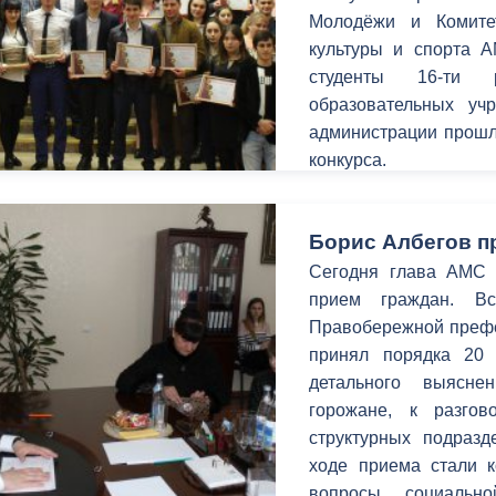
Молодёжи и Комите
культуры и спорта А
студенты 16-ти р
образовательных у
администрации прошл
конкурса.
Борис Албегов п
Сегодня глава АМС г
прием граждан. В
Правобережной префек
принял порядка 20
детального выясн
горожане, к разго
структурных подраз
ходе приема стали 
вопросы социальн