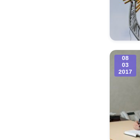
08
03
2017