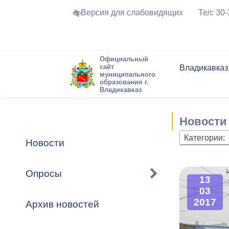
Версия для слабовидящих
Тел: 30
Официальный
сайт
Владикавказ
муниципального
образования г.
Владикавказ
Общие свед
Структура
Интернет-п
Председате
Структура
Новости
Реестры ма
Новости
Устав город
Торги и Кон
расписание
Обратная с
Комиссии
Новостная 
Актуально
Категории:
Новости
Города-поб
Программа
Противодей
Достоприме
Опросы
13
Владикавка
Формы обра
График при
03
принимаемы
2017
Архив новостей
Презентаци
рассмотрен
городского 