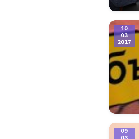
10
03
2017
09
03