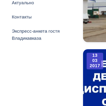
Владикавка
Актуально
Распоряжен
Контакты
ОРВ и эксп
Оценка деят
Экспресс-анкета гостя
местного с
Владикавказа
13
03
Открытые д
2017
Информация
проверок