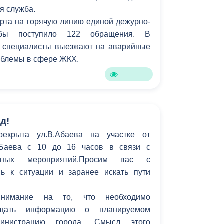
я служба.
Противодействие коррупции
арта на горячую линию единой дежурно-
ужбы поступило 122 обращения. В
Градостроительная деятельность
 специалисты выезжают на аварийные
Формирование комфортной
роблемы в сфере ЖКХ.
в
городской среды
о
Бюджет для граждан
Пространственные сведения
д!
рекрыта ул.В.Абаева на участке от
Гражданская оборона в
.Баева с 10 до 16 часов в связи с
чрезвычайных ситуациях
рных мероприятий.Просим вас с
ь к ситуации и заранее искать пути
Незаконное строительство
и
Информация финансового
нимание на то, что необходимо
органа
бщать информацию о планируемом
инистрацию города. Смысл этого