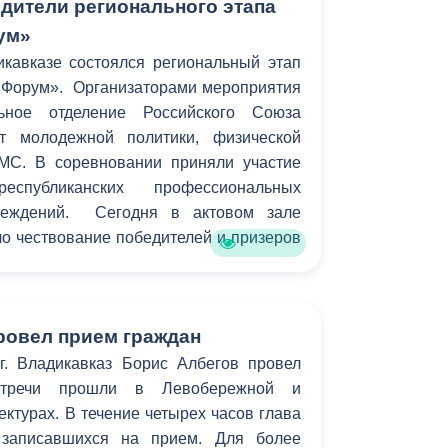
дители регионального этапа
ум»
кавказе состоялся региональный этап
 Форум». Организаторами мероприятия
льное отделение Российского Союза
т молодежной политики, физической
МС. В соревновании приняли участие
еспубликанских профессиональных
чреждений. Сегодня в актовом зале
о чествование победителей и призеров
ровел прием граждан
. Владикавказ Борис Албегов провел
стречи прошли в Левобережной и
турах. В течение четырех часов глава
 записавшихся на прием. Для более