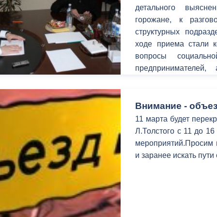
детального выясн
горожане, к разго
структурных подраз
ходе приема стали 
вопросы социальн
предпринимателей, 
территорий.
Внимание - объез
11 марта будет перекр
Л.Толстого с 11 до 1
мероприятий.Просим в
и заранее искать пути