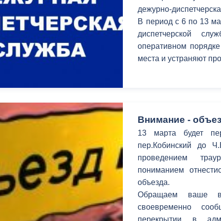
з
дежурно-диспетчерска
ия, постановления
Кадровая политика
В период c 6 по 13 м
диспетчерской сл
ертиза НПА
Контактная информация
оперативном порядке
ельности органов
Списки граждан, состоящих на
места и устраняют п
амоуправления
учете в качестве нуждающихся 
улучшении жилищных условий п
г. Владикавказ
Внимание - объез
13 марта будет пе
анные
Общественное обсуждение
пер.Кобинский до Ч
документов стратегического
проведением трау
планирования
пониманием отнестис
объезда.
 о результатах
Порядок обжалования решений 
Обращаем ваше в
действий органов местного
своевременно соо
самоуправления
перекрытии в адм