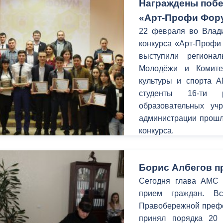
Награждены побе
«Арт-Профи Фор
22 февраля во Влади
конкурса «Арт-Профи
выступили региона
Молодёжи и Комите
культуры и спорта А
студенты 16-ти р
образовательных у
администрации прошл
конкурса.
Борис Албегов п
Сегодня глава АМС г
прием граждан. В
Правобережной префек
принял порядка 20