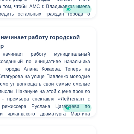
Бесплатная юридическая помощь
 том, чтобы АМС г. Владикавказ имела
редить остальных граждан города о
ах для передвижения на тех или иных
 начинает работу городской
тр
начинает работу муниципальный
созданный по инициативе начальника
ы города Алана Кокаева. Теперь на
Хетагурова на улице Павленко молодые
смогут воплощать свои самые смелые
мыслы. Накануне на этой сцене прошло
 - премьера спектакля «Лейтенант с
 режиссера Руслана Цагараева по
ти ирландского драматурга Мартина