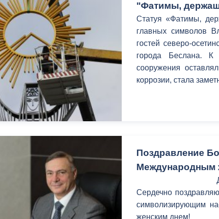
"Фатимы, держащ
Статуя «Фатимы, дер
главных символов Вл
гостей северо-осетин
города Беслана. К
сооружения оставлял
коррозии, стала замет
Поздравление Бо
Международным 
Сердечно поздравляю 
символизирующим на
женским днем!