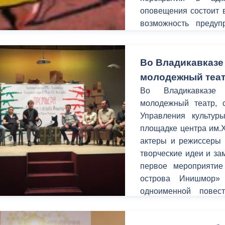
оповещения состоит в
возможность предуп
ный контроль
Выборы 2026
временных неудобств
улицах.
Во Владикавказе
молодежный теа
Во Владикавказе 
молодежный театр, 
Управления культур
площадке центра им.
актеры и режиссеры 
творческие идеи и за
первое мероприятие
острова Инишмор»
одноименной повес
Макдонаха.