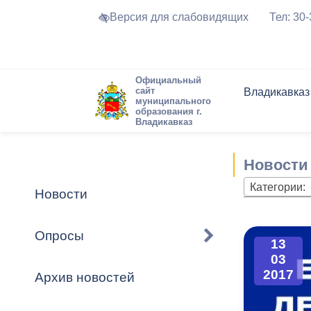
Версия для слабовидящих
Тел: 30
Официальный
сайт
Владикавказ
муниципального
образования г.
Владикавказ
Общие свед
Структура
Интернет-п
Председате
Структура
Новости
Реестры ма
Новости
Устав город
Торги и Кон
расписание
Обратная с
Комиссии
Новостная 
Актуально
Категории:
Новости
Города-поб
Программа
Противодей
Достоприме
Опросы
13
Владикавка
Формы обра
График при
03
принимаемы
2017
Архив новостей
Презентаци
рассмотрен
городского 