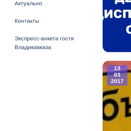
Владикавка
Актуально
Распоряжен
Контакты
ОРВ и эксп
Оценка деят
Экспресс-анкета гостя
местного с
Владикавказа
13
03
Открытые д
2017
Информация
проверок