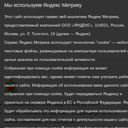
Мы используем Яндекс Метрику
Этот сайт использует сервис веб-аналитики Яндекс Метрика,
предоставляемый компанией ООО «ЯНДЕКС», 119021, Россия,
Москва, ул. Л. Толстого, 16 (далее — Яндекс).
Сервис Яндекс Метрика использует технологию “cookie” — небо
текстовые файлы, размещаемые на компьютере пользователей 
целью анализа их пользовательской активности.
Собранная при помощи cookie информация не может
идентифицировать вас, однако может помочь нам улучшить рабо
нашего сайта. Информация об использовании вами данного сайт
собранная при помощи cookie, будет передаваться Яндексу и
храниться на сервере Яндекса в ЕС и Российской Федерации. Я
График
С понедельника по пятницу – с 9.00 до 18.00
будет обрабатывать эту информацию для оценки использования
работы
Телефон контакт-центра АМС г. Владикавказ
30-30-30
сайта, составления для нас отчетов о деятельности нашего сайта
администрации
звонки принимаются с 9:00 до 18:00