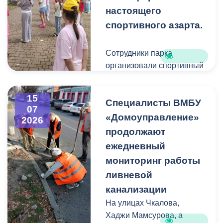
проводилась в
голубых тонах.
настоящего
Комсомольском парке два
спортивного азарта.
месяца назад.
Сотрудники парка
организовали спортивный
праздник, в котором
приняли участие более 30
15
Специалисты ВМБУ
ребят.
07
«Домоуправление»
2026
Разминку провел
продолжают
многократный победитель
ежедневный
мировых первенств по
мониторинг работы
кикбоксингу Тимур
ливневой
Айляров.
канализации
Спортсмен не только
На улицах Чкалова,
показал базовые
Хаджи Мамсурова, а