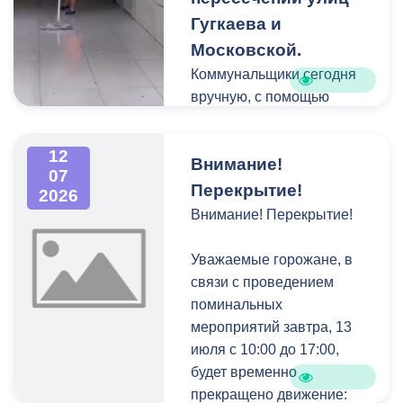
снова.
Гугкаева и
Московской.
Рабочие уже на
Коммунальщики сегодня
финишной прямой:
вручную, с помощью
укладывают брусчатку и
специальных растворов,
обустраивают основание
полностью отмыли стены
120-метрового парапета.
12
Внимание!
от граффити и
В новой зоне отдыха
07
объявлений, после чего
Перекрытие!
2026
появятся современные
тщательно очистили все
Внимание! Перекрытие!
опоры освещения,
поверхности перехода.
удобные лавочки и урны.
Уважаемые горожане, в
Газон тоже приведут в
связи с проведением
порядок.
поминальных
мероприятий завтра, 13
Отмечу, что
июля с 10:00 до 17:00,
благоустройство этого
будет временно
участка — лишь часть
прекращено движение:
большого проекта по