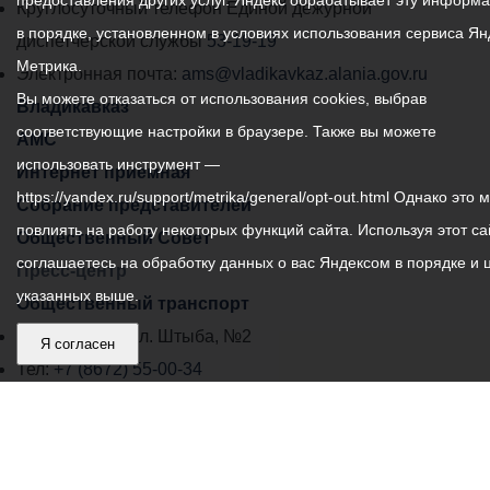
предоставления других услуг. Яндекс обрабатывает эту информ
местного
Круглосуточный телефон Единой дежурной
в порядке, установленном в условиях использования сервиса Ян
самоуправления
диспетчерской службы
53-19-19
Метрика.
города
Электронная почта:
ams@vladikavkaz.alania.gov.ru
Вы можете отказаться от использования cookies, выбрав
Владикавказ:
Владикавказ
соответствующие настройки в браузере. Также вы можете
АМС
использовать инструмент —
Интернет приемная
https://yandex.ru/support/metrika/general/opt-out.html Однако это 
Собрание представителей
повлиять на работу некоторых функций сайта. Используя этот са
Общественный Совет
соглашаетесь на обработку данных о вас Яндексом в порядке и 
Пресс-центр
указанных выше.
Общественный транспорт
Владикавказ, пл. Штыба, №2
Я согласен
Тел:
+7 (8672) 55-00-34
Главный редактор: Биазарти Д. К.
Свидетельство о регистрации СМИ ЭЛ № ФС 77 –
75258 от 07.03.2019 выданное Федеральной Службой