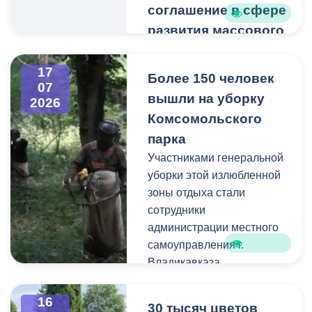
соглашение в сфере
развития массового
спорта
Такое сотрудничество
17
Более 150 человек
07
поможет
вышли на уборку
2026
популяризировать
Комсомольского
физическую культуру и
парка
спорт. В планах на
ближайшее будущее -
Участниками генеральной
проведение различных
уборки этой излюбленной
марафонов, конкурсов и
зоны отдыха стали
забегов.
сотрудники
администрации местного
Как отметил председатель
самоуправления г.
Комитета Заур Айларов,
Владикавказа,
уже есть опыт проведения
администрации
совместных мероприятий
внутригородских
16
30 тысяч цветов