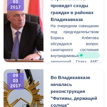
03
предпринимателей, а
проведет сходы
2017
также благоустройство
граждан в районах
городских территорий.
Владикавказа
На очередном совещании
под председательством
Бориса Албегова
обсуждался вопрос
санитарного состояния
внутридомовых
территорий. Глава АМС
призвал руководителей
проводить работу с
09
Во Владикавказе
жителями
03
началась
2017
многоквартирных домов.
реконструкция
Так как вышеуказанные
территории являются
"Фатимы, держащей
зоной ответственности
солнце"