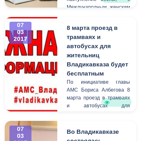
Международным женским
днем!
07
8 марта проезд в
03
трамваях и
2017
автобусах для
жительниц
Владикавказа будет
бесплатным
По инициативе главы
АМС Бориса Албегова 8
марта проезд в трамваях
и автобусах для
жительниц Владикавказа
будет бесплатным. Эта
07
мера станет небольшим,
Во Владикавказе
03
но приятным подарком
состоялась