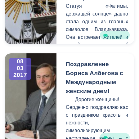
управляющих компаний
Статуя «Фатимы,
совместно,
держащей солнце» давно
администрация города по
стала одним из главных
закону не имеет права
символов Владикавказа.
наводить на них порядок.
Она встречает жителей и
гостей северо-осетинской
столицы у въезда в город
стороны города Беслана.
08
Поздравление
03
К сожалению, в последние
Бориса Албегова с
2017
годы вид сооружения
Международным
оставлял желать лучшего -
женским днем!
оно пострадало от
коррозии, стала заметной
Дорогие женщины!
усталость металла.
Сердечно поздравляю вас
с праздником красоты и
нежности,
символизирующим
наступление весны, – с