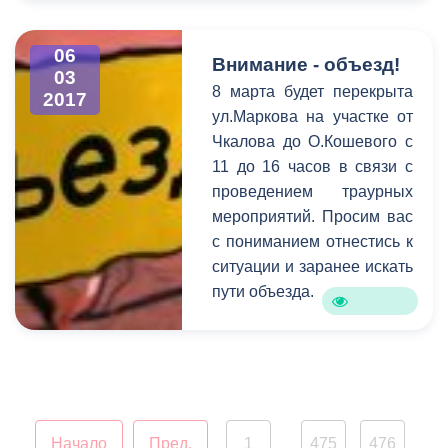
проведению субботников –
об этом и многом другом
говорилось на
06
Внимание - объезд!
03
расширенном аппаратном
8 марта будет перекрыта
2017
совещании в столичной
ул.Маркова на участке от
администрации под
Чкалова до О.Кошевого с
председательством Бориса
11 до 16 часов в связи с
Албегова.
проведением траурных
мероприятий. Просим вас
с пониманием отнестись к
ситуации и заранее искать
пути объезда.
Начало
Пред.
1
475
476