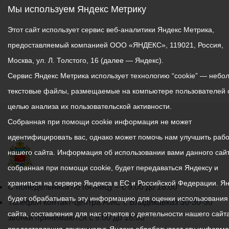
Мы используем Яндекс Метрику
Этот сайт использует сервис веб-аналитики Яндекс Метрика,
предоставляемый компанией ООО «ЯНДЕКС», 119021, Россия,
Москва, ул. Л. Толстого, 16 (далее — Яндекс).
Сервис Яндекс Метрика использует технологию “cookie” — небо
текстовые файлы, размещаемые на компьютере пользователей 
целью анализа их пользовательской активности.
Собранная при помощи cookie информация не может
идентифицировать вас, однако может помочь нам улучшить рабо
нашего сайта. Информация об использовании вами данного сайт
собранная при помощи cookie, будет передаваться Яндексу и
храниться на сервере Яндекса в ЕС и Российской Федерации. Я
График
С понедельника по пятницу – с 9.00 до 18.00
будет обрабатывать эту информацию для оценки использования
работы
Телефон контакт-центра АМС г. Владикавказ
30-30-30
сайта, составления для нас отчетов о деятельности нашего сайта
администрации
звонки принимаются с 9:00 до 18:00