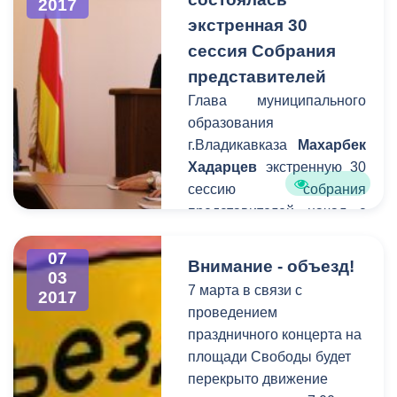
2017
для всех
экстренная 30
представительниц
сессия Собрания
прекрасного пола города к
представителей
Международному
женскому дню. Частным
Глава муниципального
перевозчикам
образования
рекомендовано
г.Владикавказа
Махарбек
присоединиться к
Хадарцев
экстренную 30
городской акции
сессию собрания
представителей начал с
поздравления женщин с
наступающим 8 марта.
07
Внимание - объезд!
03
Несмотря на
7 марта в связи с
2017
предпраздничное время,
проведением
срочное заседание сессии
праздничного концерта на
было подготовлено за
площади Свободы будет
один день.
перекрыто движение