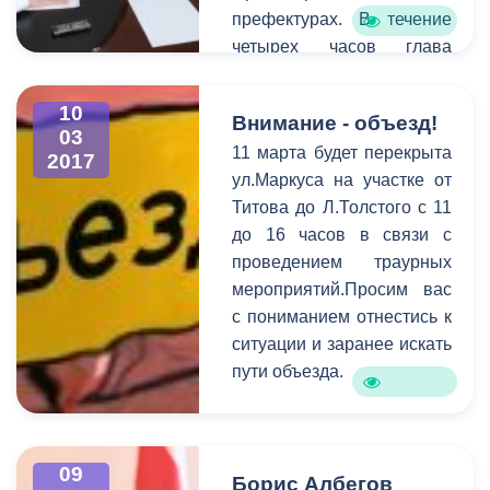
префектурах. В течение
четырех часов глава
принял порядка 20
записавшихся на прием.
10
Внимание - объезд!
Для более детального
03
11 марта будет перекрыта
выяснения проблем, с
2017
ул.Маркуса на участке от
которыми пришли
Титова до Л.Толстого с 11
горожане, к разговору
до 16 часов в связи с
были приглашены
проведением траурных
руководители структурных
мероприятий.Просим вас
подразделений АМС.
с пониманием отнестись к
Самыми актуальными в
ситуации и заранее искать
ходе приема стали
пути объезда.
коммунальные и
жилищные проблемы,
вопросы социальной
сферы, поддержка
09
Борис Албегов
начинающих