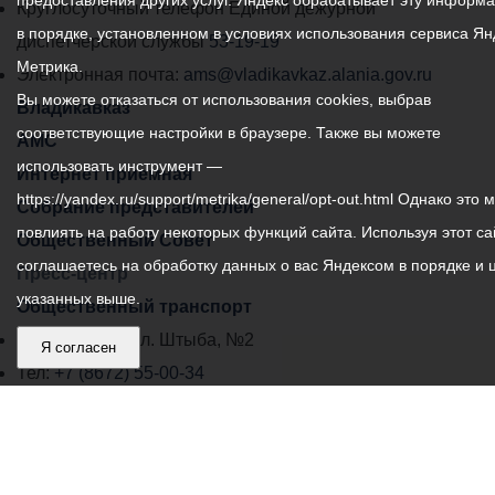
предоставления других услуг. Яндекс обрабатывает эту информ
местного
Круглосуточный телефон Единой дежурной
в порядке, установленном в условиях использования сервиса Ян
самоуправления
диспетчерской службы
53-19-19
Метрика.
города
Электронная почта:
ams@vladikavkaz.alania.gov.ru
Вы можете отказаться от использования cookies, выбрав
Владикавказ:
Владикавказ
соответствующие настройки в браузере. Также вы можете
АМС
использовать инструмент —
Интернет приемная
https://yandex.ru/support/metrika/general/opt-out.html Однако это 
Собрание представителей
повлиять на работу некоторых функций сайта. Используя этот са
Общественный Совет
соглашаетесь на обработку данных о вас Яндексом в порядке и 
Пресс-центр
указанных выше.
Общественный транспорт
Владикавказ, пл. Штыба, №2
Я согласен
Тел:
+7 (8672) 55-00-34
Главный редактор: Биазарти Д. К.
Свидетельство о регистрации СМИ ЭЛ № ФС 77 –
75258 от 07.03.2019 выданное Федеральной Службой