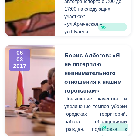
автотранспорта с 7:00 до
17:00 на следующих
участках:
- ул Армянская –
ул.Г.Баева
- ул.Армянская –
ул.Ч.Баева
06
- ул.Церетели -
Борис Албегов: «Я
03
ул.Димитрова
не потерплю
2017
-ул.Армянская- пр.Мира
невнимательного
(правая сторона)
отношения к нашим
-ул.Армянская- пр.Мира(
горожанам»
левая сторона)
Повышение качества и
Также будет
увеличение темпов уборки
приостановлено
городских территорий,
движение трамвая по
работа с обращениями
пр.Мира.
граждан, подготовка к