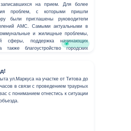
 записавшихся на прием. Для более
Противодействие коррупции
ения проблем, с которыми пришли
вору были приглашены руководители
Градостроительная деятельность
делений АМС. Самыми актуальными в
коммунальные и жилищные проблемы,
Формирование комфортной
в
ой сферы, поддержка начинающих
городской среды
о
а также благоустройство городских
Бюджет для граждан
Пространственные сведения
д!
ыта ул.Маркуса на участке от Титова до
Гражданская оборона в
6 часов в связи с проведением траурных
чрезвычайных ситуациях
ас с пониманием отнестись к ситуации
 объезда.
Незаконное строительство
и
Информация финансового
органа