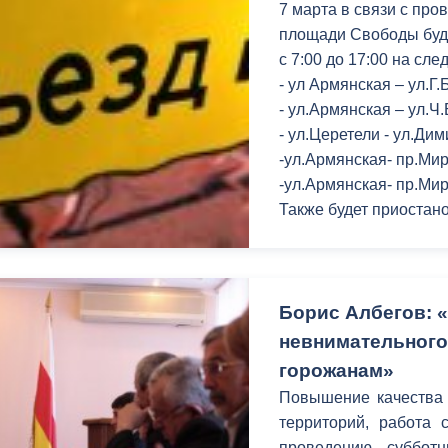
7 марта в связи с пр
площади Свободы буд
с 7:00 до 17:00 на сл
- ул Армянская – ул.Г
- ул.Армянская – ул.Ч
- ул.Церетели - ул.Ди
-ул.Армянская- пр.Мир
-ул.Армянская- пр.Мир
Также будет приостан
Борис Албегов: 
невнимательного
горожанам»
Повышение качества 
территорий, работа 
проведению суббот