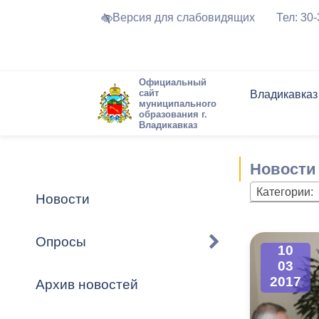
Версия для слабовидящих
Тел: 30
Официальный
сайт
Владикавказ
муниципального
образования г.
Владикавказ
Общие свед
Структура
Интернет-п
Председате
Структура
Новости
Реестры ма
Новости
Устав город
Торги и Кон
расписание
Обратная с
Комиссии
Новостная 
Актуально
Категории:
Новости
Города-поб
Программа
Противодей
Достоприме
Опросы
10
Владикавка
Формы обра
График при
03
принимаемы
2017
Архив новостей
Презентаци
рассмотрен
городского 