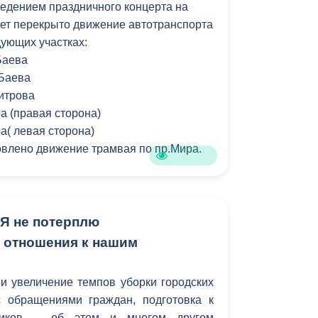
оведением праздничного концерта на
ет перекрыто движение автотранспорта
едующих участках:
.Баева
.Баева
митрова
а (правая сторона)
а( левая сторона)
овлено движение трамвая по пр.Мира.
«Я не потерплю
 отношения к нашим
и увеличение темпов уборки городских
с обращениями граждан, подготовка к
ников – об этом и многом другом