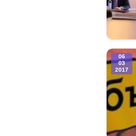
06
03
2017