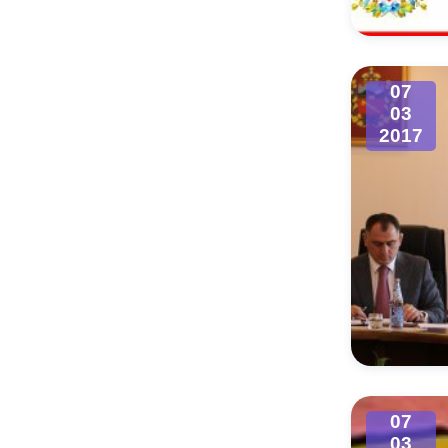
07
03
2017
07
03