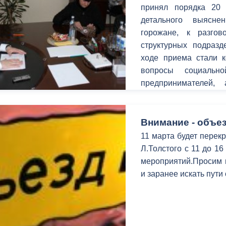
з
принял порядка 20
ия, постановления
Кадровая политика
детального выясн
горожане, к разго
ертиза НПА
Контактная информация
структурных подраз
ельности органов
Списки граждан, состоящих на
ходе приема стали 
амоуправления
учете в качестве нуждающихся 
вопросы социальн
улучшении жилищных условий п
предпринимателей, 
г. Владикавказ
территорий.
Внимание - объез
11 марта будет перекр
анные
Общественное обсуждение
Л.Толстого с 11 до 1
документов стратегического
мероприятий.Просим в
планирования
и заранее искать пути
 о результатах
Порядок обжалования решений 
действий органов местного
самоуправления