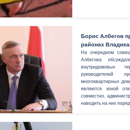
ный контроль
Выборы 2026
Борис Албегов п
районах Владика
На очередном совещ
Албегова обсуждал
внутридомовых т
руководителей 
многоквартирных дом
являются зоной отв
совместно, администр
наводить на них поряд