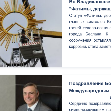
Во Владикавказе
"Фатимы, держащ
Статуя «Фатимы, дер
главных символов Вл
гостей северо-осетин
города Беслана. К
сооружения оставлял
коррозии, стала замет
Поздравление Бо
Международным 
Сердечно поздравляю 
символизирующим на