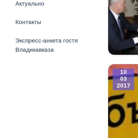
Владикавка
Актуально
Распоряжен
Контакты
ОРВ и эксп
Оценка деят
Экспресс-анкета гостя
местного с
Владикавказа
10
03
Открытые д
2017
Информация
проверок