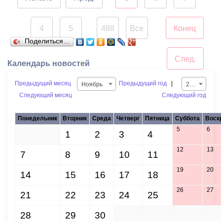
Нептуна - уже старая
добрая традиция.
4
5
488
Все
Конец
В завершение праздника
...
Поделиться…
детей угостили
След.
сладостями.
Календарь новостей
Предыдущий месяц
Предыдущий год
|
Ноябрь
2016
Мероприятие
Следующий месяц
Следующий год
организовано ВМБУК
«Радуга».
Понедельник
Вторник
Среда
Четверг
Пятница
Суббота
Воск
5
6
31
1
2
3
4
12
13
7
8
9
10
11
19
20
14
15
16
17
18
26
27
21
22
23
24
25
28
29
30
1
2
3
4