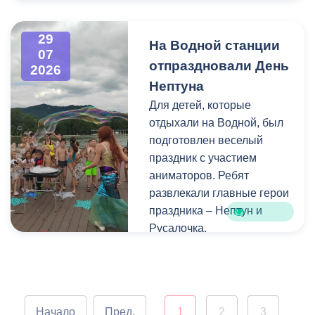
Напомним, ранее,
центром притяжения для
администрация
всех, кто любит и ценит
29
На Водной станции
Владикавказа обещала,
богатейшее культурное
07
отпраздновали День
что льгота сохранится и
наследие нашей великой
2026
будет предоставляться в
России.
Нептуна
рамках нового
Для детей, которые
нормативного порядка.
отдыхали на Водной, был
Изменения были связаны
подготовлен веселый
с тем, что в начале 2026
праздник с участием
года полномочия по
аниматоров. Ребят
организации
развлекали главные герои
пассажирских перевозок
праздника – Нептун и
перешли в
Русалочка.
республиканский Комитет
по транспорту.
Как отметил заведующий
Водной станцией Георгий
Цгоев, празднование Дня
Начало
Пред.
1
2
3