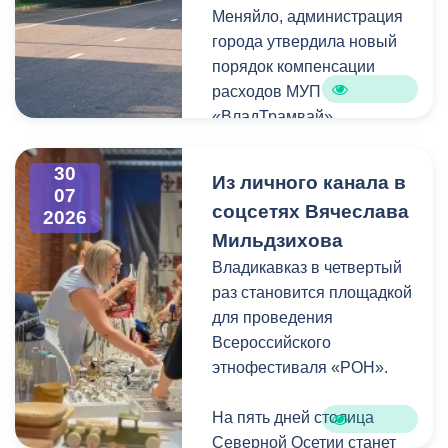
Меняйло, администрация
преобразования
Колхидова и руководителя
города утвердила новый
набережной Терека как
Северо-Осетинского
порядок компенсации
главной прогулочной зоны
отделения студенческих
расходов МУП
Владикавказа.
отрядов Олега Габараева
«ВладТрамвай».
и всех неравнодушных
жителей города за
Чтобы получить школьный
активное участие в сборе
30
Из личного канала в
проездной, необходимо
07
гуманитарной помощи для
соцсетях Вячеслава
2026
сдать фотографию 3×4 в
бойцов.
Мильдзихова
администрацию своей
школы. Проездной будет
Владикавказ в четвертый
Мой канал в Макс.
действовать до конца
раз становится площадкой
календарного года.
для проведения
Пользоваться проездным
Всероссийского
удостоверением может
этнофестиваля «РОН».
только ученик, на имя
которого он оформлен.
На пять дней столица
Северной Осетии станет