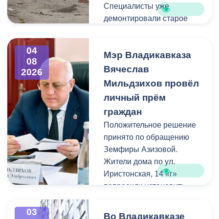
Специалисты уже
демонтировали старое
асфальтовое покрытие и
ограждение реки. Сейчас
04
Мэр Владикавказа
рабочие устанавливают
08
бордюры и поребрики,
Вячеслав
2026
готовят основания
Мильдзихов провёл
будущих дорожек к
личный прём
укладке брусчатки. Сейчас
граждан
специалисты
Положительное решение
обустраивают основание
принято по обращению
ограждения. Парапет
Земфиры Азизовой.
выполнен из
Жители дома по ул.
архитектурного бетона.
Иристонская, 14 «г»
Как и на других участках
попросили установить
набережной, бетонные
турники и досуговую зону
блоки будут чередоваться
для детей. Кроме того,
03
с металлическими
Во Владикавказе