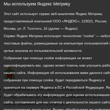
Мы используем Яндекс Метрику
Этот сайт использует сервис веб-аналитики Яндекс Метрика,
предоставляемый компанией ООО «ЯНДЕКС», 119021, Россия,
Москва, ул. Л. Толстого, 16 (далее — Яндекс).
Сервис Яндекс Метрика использует технологию “cookie” — небо
текстовые файлы, размещаемые на компьютере пользователей 
целью анализа их пользовательской активности.
Собранная при помощи cookie информация не может
идентифицировать вас, однако может помочь нам улучшить рабо
нашего сайта. Информация об использовании вами данного сайт
собранная при помощи cookie, будет передаваться Яндексу и
храниться на сервере Яндекса в ЕС и Российской Федерации. Я
График
С понедельника по пятницу – с 9.00 до 18.00
будет обрабатывать эту информацию для оценки использования
работы
Телефон контакт-центра АМС г. Владикавказ
30-30-30
сайта, составления для нас отчетов о деятельности нашего сайта
администрации
звонки принимаются с 9:00 до 18:00
предоставления других услуг. Яндекс обрабатывает эту информ