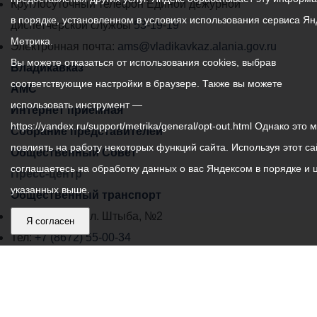
местного
Круглосуточный телефон Единой дежурной
в порядке, установленном в условиях использования сервиса Ян
самоуправления
диспетчерской службы
53-19-19
Метрика.
города
Электронная почта:
ams@vladikavkaz.alania.gov.ru
Вы можете отказаться от использования cookies, выбрав
Владикавказ:
Владикавказ
соответствующие настройки в браузере. Также вы можете
АМС
использовать инструмент —
Интернет приемная
https://yandex.ru/support/metrika/general/opt-out.html Однако это 
Собрание представителей
повлиять на работу некоторых функций сайта. Используя этот са
Общественный Совет
соглашаетесь на обработку данных о вас Яндексом в порядке и 
Пресс-центр
указанных выше.
Общественный транспорт
Владикавказ, пл. Штыба, №2
Я согласен
Тел:
+7 (8672) 55-00-34
Главный редактор: Биазарти Д. К.
Свидетельство о регистрации СМИ ЭЛ № ФС 77 –
75258 от 07.03.2019 выданное Федеральной Службой