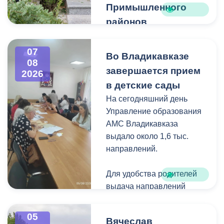
Примышленного
районов
Владикавказа
Чтобы избежать
07
Во Владикавказе
08
загущения территории
завершается прием
2026
дикорастущими
в детские сады
деревьями,
На сегодняшний день
муниципальные служащие
Управление образования
с утра косят, пилят
АМС Владикавказа
поросль между
выдало около 1,6 тыс.
захоронениями и
направлений.
собирают скошенную
траву.
Для удобства родителей
выдача направлений
была организована таким
образом, чтобы избежать
05
Вячеслав
очередей и долгого