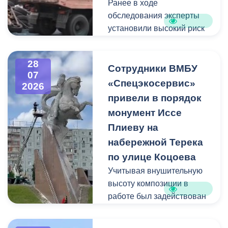
Ранее в ходе
Пункт отбора на военную
обследования эксперты
службу по контракту г.
установили высокий риск
Владикавказ, ул. Титова,
обрушения конструкции
д. 5.
площадью 362
28
квадратных метра и весом
Сотрудники ВМБУ
07
около 53 тонн.
«Спецэкосервис»
2026
привели в порядок
Для предотвращения
монумент Иссе
возможной чрезвычайной
Плиеву на
ситуации Комиссия по
набережной Терека
предупреждению и
ликвидации ЧС ввела
по улице Коцоева
режим повышенной
Учитывая внушительную
готовности и
высоту композиции в
организовала комплекс
работе был задействован
неотложных мероприятий.
автоподъемник и аппарат
высокого давления.