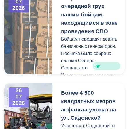
07
Иристонском районе
очередной груз
2026
Администрация
зафиксированы
нашим бойцам,
Владикавказа продолжает
отдельные случаи
мониторинг городской
находящимся в зоне
падения веток, а также
территории.
проведения СВО
одно сломанное дерево.
Бойцам передадут девять
Работы по распиловке и
бензиновых генераторов.
вывозу проводятся в
Посылка была собрана
оперативном режиме.
силами Северо-
Осетинского
На улицах Ватутина,
Регионального отделения
Горького, Лермонтова
молодёжной
выявлены упавшие ветки.
общероссийской
26
По улицам Магкаева и
Более 4 500
07
общественной
Карцинскому шоссе
квадратных метров
2026
организации «Российские
серьезных последствий не
асфальта уложат на
студенческие отряды».
зафиксировано —
ул. Садонской
отмечены лишь отдельные
Как отметил председатель
Участок ул. Садонской от
небольшие ветки.