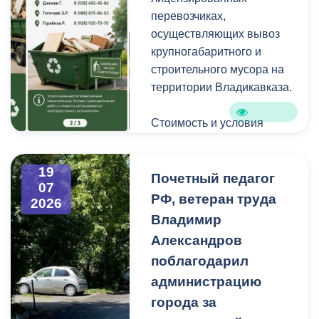
копоть, не повреждая
перевозчиках,
структуру камня.
осуществляющих вывоз
крупногабаритного и
строительного мусора на
территории Владикавказа.
Стоимость и условия
вывоза уточняйте по
указанным телефонам.
19
Почетный педагог
07
РФ, ветеран труда
2026
Владимир
Александров
поблагодарил
администрацию
города за