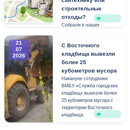
сантехнику или
строительные
отходы?
Собрали в наших
карточках всю полезную
информацию про места и
21
С Восточного
способы утилизации
07
кладбища вывезли
крупногабаритного и
2026
строительного мусора.
более 25
кубометров мусора
Накануне сотрудники
ВМБУ «Служба городских
кладбищ» вывезли более
25 кубометров мусора с
территории Восточного
кладбища.
В период уборки мест