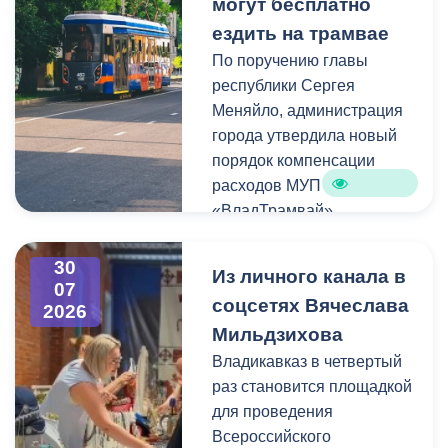
могут бесплатно
Благоустройство
ездить на трамвае
выдержано в едином
Хочу поблагодарить
По поручению главы
стиле в рамках общей
нашего земляка,
республики Сергея
концепцией
бизнесмена Казбека
Меняйло, администрация
преобразования
Колхидова и руководителя
города утвердила новый
набережной Терека как
Северо-Осетинского
порядок компенсации
главной прогулочной зоны
отделения студенческих
расходов МУП
Владикавказа.
отрядов Олега Габараева
«ВладТрамвай».
и всех неравнодушных
жителей города за
Чтобы получить школьный
активное участие в сборе
30
Из личного канала в
проездной, необходимо
07
гуманитарной помощи для
соцсетях Вячеслава
2026
сдать фотографию 3×4 в
бойцов.
Мильдзихова
администрацию своей
школы. Проездной будет
Владикавказ в четвертый
Мой канал в Макс.
действовать до конца
раз становится площадкой
календарного года.
для проведения
Пользоваться проездным
Всероссийского