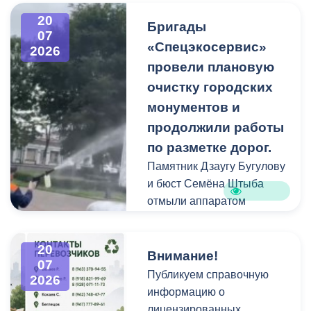
захоронений посетители
20
Бригады
нередко складируют
07
«Спецэкосервис»
2026
растительные и другие
провели плановую
отходы на смежных
площадках и вдоль
очистку городских
проездов, что затрудняет
монументов и
работу
продолжили работы
специализированной
по разметке дорог.
техники.
Памятник Дзаугу Бугулову
и бюст Семёна Штыба
отмыли аппаратом
высокого давления и
специальными моющими
20
средствами. Такой подход
Внимание!
07
позволяет эффективно
Публикуем справочную
2026
смыть накопившуюся
информацию о
уличную пыль, налет и
лицензированных