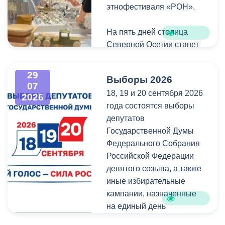
удостоверением может
этнофестиваля «РОН».
только ученик, на имя
которого он оформлен.
На пять дней столица
Северной Осетии станет
Напомним, ранее,
центром притяжения для
администрация
всех, кто любит и ценит
29
Выборы 2026
Владикавказа обещала,
богатейшее культурное
07
18, 19 и 20 сентября 2026
что льгота сохранится и
наследие нашей великой
2026
года состоятся выборы
будет предоставляться в
России.
депутатов
рамках нового
Государственной Думы
нормативного порядка.
Федерального Собрания
Изменения были связаны
Российской Федерации
с тем, что в начале 2026
девятого созыва, а также
года полномочия по
иные избирательные
организации
кампании, назначенные
пассажирских перевозок
на единый день
перешли в
голосования.
республиканский Комитет