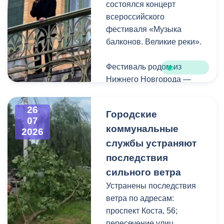
состоялся концерт
всероссийского
фестиваля «Музыка
балконов. Великие реки».
Фестиваль родом из
Нижнего Новгорода —
города, где в 2023 году
впервые прошли
26
Городские
концерты на балконах
07
коммунальные
исторических зданий.
2026
Проект быстро стал
службы устраняют
культурной визитной
последствия
карточкой региона, а
сильного ветра
сегодня его география
Устранены последствия
расширяется, объединяя
ветра по адресам:
разные города России.
проспект Коста, 56;
пересечение улиц