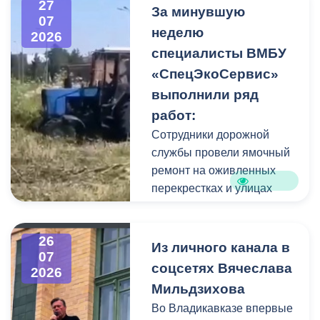
27
Фигуру всадника и
За минувшую
07
постамент отмыли от
неделю
2026
накопившейся пыли.
специалисты ВМБУ
«СпецЭкоСервис»
Одновременно
выполнили ряд
коммунальщики привели в
работ:
порядок и прилегающую
территорию, полностью
Сотрудники дорожной
очистив площадь вокруг
службы провели ямочный
памятника.
ремонт на оживленных
перекрестках и улицах
города. В частности, на
Архонском круге, по
26
улицам Весенняя,
Из личного канала в
07
Кырджалийская,
соцсетях Вячеслава
2026
Первомайская,
Мильдзихова
Барбашова,
Во Владикавказе впервые
Комсомольская.