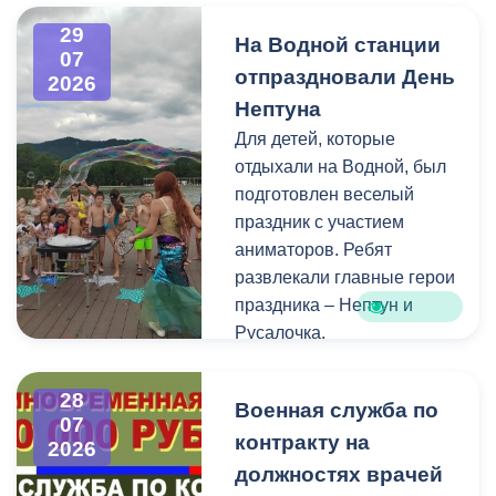
по транспорту.
29
Ознакомиться со списками
На Водной станции
07
избирательных участков,
отпраздновали День
2026
их номерами и границами,
Нептуна
адресами помещений для
Для детей, которые
голосования, местами
отдыхали на Водной, был
нахождения участковых
подготовлен веселый
избирательных комиссий,
праздник с участием
а также номерами
аниматоров. Ребят
телефонов участковых
развлекали главные герои
избирательных комиссий
праздника – Нептун и
можно по ссылке:
Русалочка.
Как отметил заведующий
28
Военная служба по
Водной станцией Георгий
07
контракту на
Цгоев, празднование Дня
2026
Нептуна - уже старая
должностях врачей