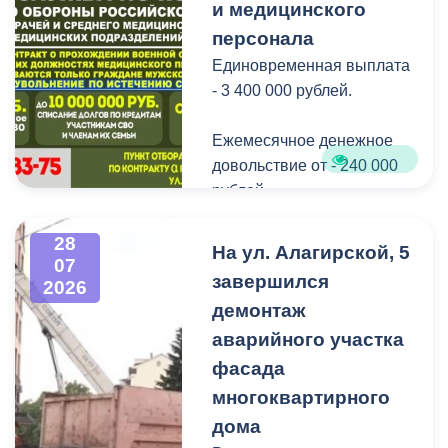
добрая традиция.
и медицинского
персонала
В завершение праздника
Единовременная выплата
детей угостили
- 3 400 000 рублей.
сладостями.
Ежемесячное денежное
Мероприятие
довольствие от - 240 000
организовано ВМБУК
рублей.
«Радуга».
Списание долго по
28
На ул. Алагирской, 5
07
кредитам участникам СВО
завершился
2026
до - 10 000 000 рублей.
демонтаж
аварийного участка
Рассматриваются
кандидаты мужского пола
фасада
на должности
многоквартирного
медицинского персонала.
дома