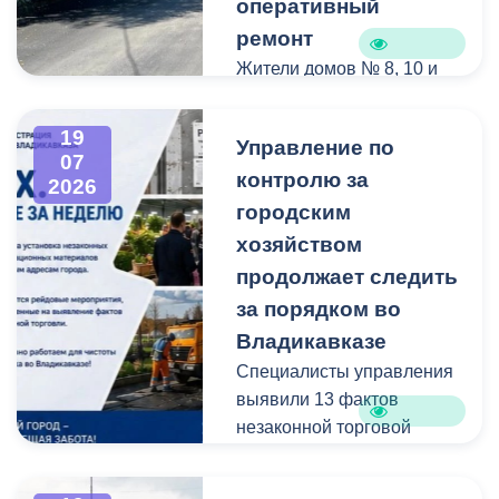
оперативный
ремонт
Жители домов № 8, 10 и
12 по улице Иристонской
обратились в
19
Управление по
администрацию
07
контролю за
Владикавказа с просьбой
2026
привести в порядок
городским
межквартальный проезд.
хозяйством
Работы выполнены:
продолжает следить
наиболее разрушенный
за порядком во
участок полностью
Владикавказе
заасфальтирован, на
Специалисты управления
остальных проведен
выявили 13 фактов
ямочный ремонт.
незаконной торговой
деятельности
В адрес главы МО – АМС
г. Владикавказа