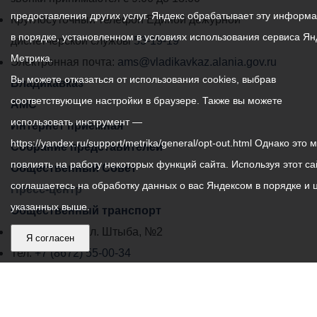
предоставления других услуг. Яндекс обрабатывает эту информ
местного
Круглосуточный телефон Единой дежурной
в порядке, установленном в условиях использования сервиса Ян
самоуправления
диспетчерской службы
53-19-19
Метрика.
города
Электронная почта:
ams@vladikavkaz.alania.gov.ru
Вы можете отказаться от использования cookies, выбрав
Владикавказ:
Владикавказ
соответствующие настройки в браузере. Также вы можете
АМС
использовать инструмент —
Интернет приемная
https://yandex.ru/support/metrika/general/opt-out.html Однако это 
Собрание представителей
повлиять на работу некоторых функций сайта. Используя этот са
Общественный Совет
соглашаетесь на обработку данных о вас Яндексом в порядке и 
Пресс-центр
указанных выше.
Общественный транспорт
Владикавказ, пл. Штыба, №2
Я согласен
Тел:
+7 (8672) 55-00-34
Главный редактор: Биазарти Д. К.
Свидетельство о регистрации СМИ ЭЛ № ФС 77 –
75258 от 07.03.2019 выданное Федеральной Службой