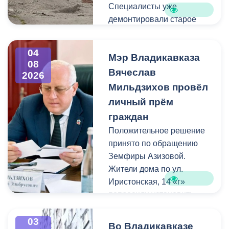
Специалисты уже
демонтировали старое
асфальтовое покрытие и
ограждение реки. Сейчас
04
Мэр Владикавказа
рабочие устанавливают
08
бордюры и поребрики,
Вячеслав
2026
готовят основания
Мильдзихов провёл
будущих дорожек к
личный прём
укладке брусчатки. Сейчас
граждан
специалисты
Положительное решение
обустраивают основание
принято по обращению
ограждения. Парапет
Земфиры Азизовой.
выполнен из
Жители дома по ул.
архитектурного бетона.
Иристонская, 14 «г»
Как и на других участках
попросили установить
набережной, бетонные
турники и досуговую зону
блоки будут чередоваться
для детей. Кроме того,
03
с металлическими
Во Владикавказе