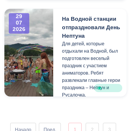
Напомним, ранее,
центром притяжения для
администрация
всех, кто любит и ценит
29
На Водной станции
Владикавказа обещала,
богатейшее культурное
07
отпраздновали День
что льгота сохранится и
наследие нашей великой
2026
будет предоставляться в
России.
Нептуна
рамках нового
Для детей, которые
нормативного порядка.
отдыхали на Водной, был
Изменения были связаны
подготовлен веселый
с тем, что в начале 2026
праздник с участием
года полномочия по
аниматоров. Ребят
организации
развлекали главные герои
пассажирских перевозок
праздника – Нептун и
перешли в
Русалочка.
республиканский Комитет
по транспорту.
Как отметил заведующий
Водной станцией Георгий
Цгоев, празднование Дня
Начало
Пред.
1
2
3