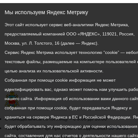
Мы используем Яндекс Метрику
Этот сайт использует сервис веб-аналитики Яндекс Метрика,
предоставляемый компанией ООО «ЯНДЕКС», 119021, Россия,
Москва, ул. Л. Толстого, 16 (далее — Яндекс).
Сервис Яндекс Метрика использует технологию “cookie” — небо
текстовые файлы, размещаемые на компьютере пользователей 
целью анализа их пользовательской активности.
Собранная при помощи cookie информация не может
идентифицировать вас, однако может помочь нам улучшить рабо
нашего сайта. Информация об использовании вами данного сайт
собранная при помощи cookie, будет передаваться Яндексу и
храниться на сервере Яндекса в ЕС и Российской Федерации. Я
График
С понедельника по пятницу – с 9.00 до 18.00
будет обрабатывать эту информацию для оценки использования
работы
Телефон контакт-центра АМС г. Владикавказ
30-30-30
сайта, составления для нас отчетов о деятельности нашего сайта
администрации
звонки принимаются с 9:00 до 18:00