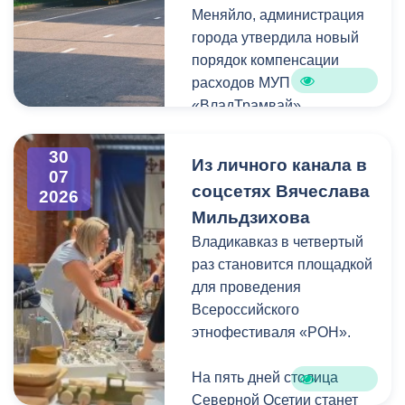
Меняйло, администрация
преобразования
Колхидова и руководителя
города утвердила новый
набережной Терека как
Северо-Осетинского
порядок компенсации
главной прогулочной зоны
отделения студенческих
расходов МУП
Владикавказа.
отрядов Олега Габараева
«ВладТрамвай».
и всех неравнодушных
жителей города за
Чтобы получить школьный
активное участие в сборе
30
Из личного канала в
проездной, необходимо
07
гуманитарной помощи для
соцсетях Вячеслава
2026
сдать фотографию 3×4 в
бойцов.
Мильдзихова
администрацию своей
школы. Проездной будет
Владикавказ в четвертый
Мой канал в Макс.
действовать до конца
раз становится площадкой
календарного года.
для проведения
Пользоваться проездным
Всероссийского
удостоверением может
этнофестиваля «РОН».
только ученик, на имя
которого он оформлен.
На пять дней столица
Северной Осетии станет