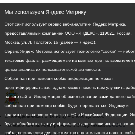
Мы используем Яндекс Метрику
Этот сайт использует сервис веб-аналитики Яндекс Метрика,
предоставляемый компанией ООО «ЯНДЕКС», 119021, Россия,
Москва, ул. Л. Толстого, 16 (далее — Яндекс).
Сервис Яндекс Метрика использует технологию “cookie” — небо
текстовые файлы, размещаемые на компьютере пользователей 
целью анализа их пользовательской активности.
Собранная при помощи cookie информация не может
идентифицировать вас, однако может помочь нам улучшить рабо
нашего сайта. Информация об использовании вами данного сайт
собранная при помощи cookie, будет передаваться Яндексу и
храниться на сервере Яндекса в ЕС и Российской Федерации. Я
График
С понедельника по пятницу – с 9.00 до 18.00
будет обрабатывать эту информацию для оценки использования
работы
Телефон контакт-центра АМС г. Владикавказ
30-30-30
сайта, составления для нас отчетов о деятельности нашего сайта
администрации
звонки принимаются с 9:00 до 18:00