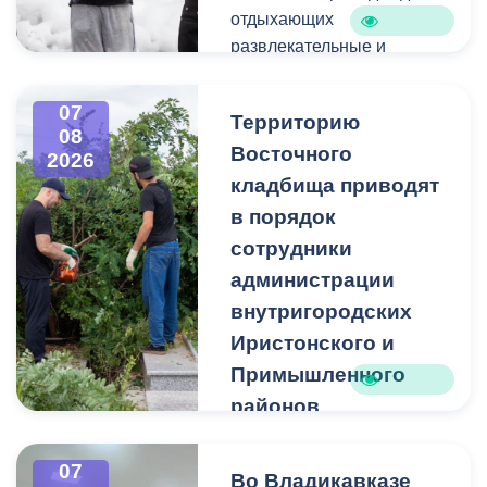
отдыхающих
развлекательные и
спортивные мероприятия.
07
Территорию
08
Восточного
2026
кладбища приводят
в порядок
сотрудники
администрации
внутригородских
Иристонского и
Примышленного
районов
Владикавказа
Чтобы избежать
07
Во Владикавказе