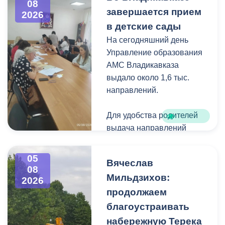
08
загущения территории
завершается прием
2026
дикорастущими
в детские сады
деревьями,
На сегодняшний день
муниципальные служащие
Управление образования
с утра косят, пилят
АМС Владикавказа
поросль между
выдало около 1,6 тыс.
захоронениями и
направлений.
собирают скошенную
траву.
Для удобства родителей
выдача направлений
была организована таким
образом, чтобы избежать
05
Вячеслав
очередей и долгого
08
Мильдзихов:
ожидания.
2026
продолжаем
Прием в детские сады
благоустраивать
начался 15 июля и
набережную Терека