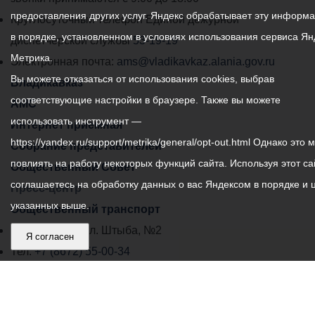
предоставления других услуг. Яндекс обрабатывает эту информ
местного
Круглосуточный телефон Единой дежурной
в порядке, установленном в условиях использования сервиса Ян
самоуправления
диспетчерской службы
53-19-19
Метрика.
города
Электронная почта:
ams@vladikavkaz.alania.gov.ru
Вы можете отказаться от использования cookies, выбрав
Владикавказ:
Владикавказ
соответствующие настройки в браузере. Также вы можете
АМС
использовать инструмент —
Интернет приемная
https://yandex.ru/support/metrika/general/opt-out.html Однако это 
Собрание представителей
повлиять на работу некоторых функций сайта. Используя этот са
Общественный Совет
соглашаетесь на обработку данных о вас Яндексом в порядке и 
Пресс-центр
указанных выше.
Общественный транспорт
Владикавказ, пл. Штыба, №2
Я согласен
Тел:
+7 (8672) 55-00-34
Главный редактор: Биазарти Д. К.
Свидетельство о регистрации СМИ ЭЛ № ФС 77 –
75258 от 07.03.2019 выданное Федеральной Службой