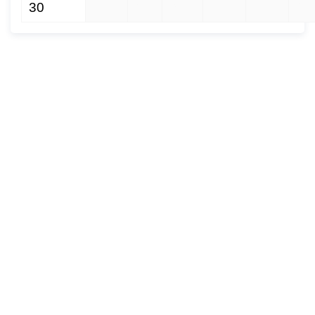
30
1
2
3
4
5
6
набережной Терека как
главной прогулочной зоны
Владикавказа.