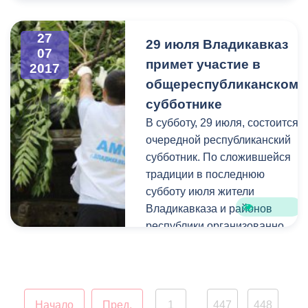
будет частично
Межрегионгаз
ограничено движение
Владикавказ" Дмитрий
27
29 июля Владикавказ
транспортных средств и
Меркушин, контрактный
07
пешеходов. Работы будут
примет участие в
2017
управляющий
проводиться также и в
общереспубликанском
предприятия Батраз
ночное время.
Дзеранов, заместитель
субботнике
директора
В субботу, 29 июля, состоится
предприятия Валерий
очередной республиканский
Бекмурзов.
субботник. По сложившейся
традиции в последнюю
субботу июля жители
Владикавказа и районов
республики организованно
выйдут на улицы, чтобы
навести чистоту и порядок в
парках, скверах, площадках,
дворах.
Начало
Пред.
1
447
448