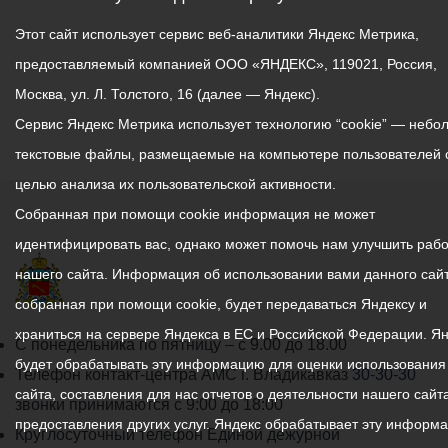
Этот сайт использует сервис веб-аналитики Яндекс Метрика,
предоставляемый компанией ООО «ЯНДЕКС», 119021, Россия,
Москва, ул. Л. Толстого, 16 (далее — Яндекс).
Сервис Яндекс Метрика использует технологию “cookie” — небо
текстовые файлы, размещаемые на компьютере пользователей 
целью анализа их пользовательской активности.
Собранная при помощи cookie информация не может
идентифицировать вас, однако может помочь нам улучшить рабо
нашего сайта. Информация об использовании вами данного сайт
собранная при помощи cookie, будет передаваться Яндексу и
храниться на сервере Яндекса в ЕС и Российской Федерации. Я
График
С понедельника по пятницу – с 9.00 до 18.00
будет обрабатывать эту информацию для оценки использования
работы
Телефон контакт-центра АМС г. Владикавказ
30-30-30
сайта, составления для нас отчетов о деятельности нашего сайта
администрации
звонки принимаются с 9:00 до 18:00
предоставления других услуг. Яндекс обрабатывает эту информ
местного
Круглосуточный телефон Единой дежурной