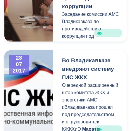
Алания, Префектур.
операторами службы
коррупции
жители Владикавказа
Заседание комиссии АМС
могут по номеру 53-19-19.
Владикавказа по
противодействию
коррупции под
председательством
заместителя главы города
28
Аркадия Гусова
Во Владикавказе
07
состоялось сегодня в
внедряют систему
2017
городской администрации.
ГИС ЖКХ
В состав комиссии входят
Очередной расширенный
представители
штаб комитета ЖКХ и
практически всех
энергетики АМС
структурных
г.Владикавказа прошел
подразделений АМС
под председательством
столицы республики.
и.о. руководителя
КЖКХиЭ
Марата