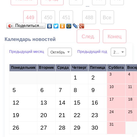
...
449
450
451
488
Все
...
Поделиться…
След.
Конец
Календарь новостей
Предыдущий месяц
Предыдущий год
Октябрь
2026
Понедельник
Вторник
Среда
Четверг
Пятница
Суббота
Воск
3
4
28
29
30
1
2
10
11
5
6
7
8
9
17
18
12
13
14
15
16
24
25
19
20
21
22
23
31
26
27
28
29
30
1