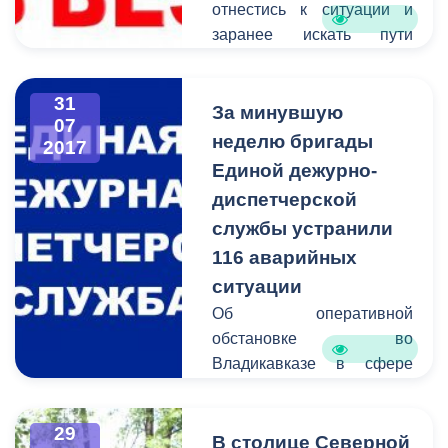
отнестись к ситуации и
заранее искать пути
объезда.
31
За минувшую
07
неделю бригады
2017
Единой дежурно-
диспетчерской
службы устранили
116 аварийных
ситуации
Об оперативной
обстановке во
Владикавказе в сфере
жилищно-коммунального
хозяйства сообщает
29
Единая дежурно-
В столице Северной