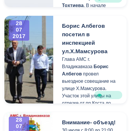
Тохтиева
. В начале
работы штаба почетными
грамотами и дипломами
28
Борис Албегов
были награждены
07
посетил в
руководители нескольких
2017
домоуправлений.
инспекцией
ул.Х.Мамсурова
Глава АМС г.
Владикавказа
Борис
Албегов
провел
выездное совещание на
улице Х.Мамсурова.
Участок этой улицы на
отрезке от пр.Коста до
Кесаева знаком всем
жителям Владикавказа –
28
Внимание- объезд!
места общественного
07
30 июля с 8:00 до 21:00