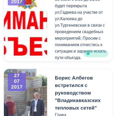
2017
питания и цветочные
будет перекрыта
лавки расположены здесь
ул.Гадиева на участке от
уже много лет.
ул.Калоева до
ул.Тургеневская в связи с
проведением свадебных
мероприятий. Просим с
пониманием отнестись к
ситуации и заранее искать
пути объезда.
27
Борис Албегов
07
встретился с
2017
руководством
"Владикавказских
тепловых сетей"
Глава