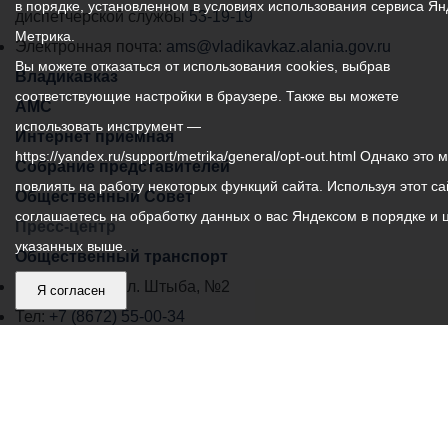
в порядке, установленном в условиях использования сервиса Ян
самоуправления
диспетчерской службы
53-19-19
Метрика.
города
Электронная почта:
ams@vladikavkaz.alania.gov.ru
Вы можете отказаться от использования cookies, выбрав
Владикавказ:
Владикавказ
соответствующие настройки в браузере. Также вы можете
АМС
использовать инструмент —
Интернет приемная
https://yandex.ru/support/metrika/general/opt-out.html Однако это 
Собрание представителей
повлиять на работу некоторых функций сайта. Используя этот са
Общественный Совет
соглашаетесь на обработку данных о вас Яндексом в порядке и 
Пресс-центр
указанных выше.
Общественный транспорт
Владикавказ, пл. Штыба, №2
Я согласен
Тел:
+7 (8672) 55-00-34
Главный редактор: Биазарти Д. К.
Свидетельство о регистрации СМИ ЭЛ № ФС 77 –
75258 от 07.03.2019 выданное Федеральной Службой
по надзору в сфере связи, информационных