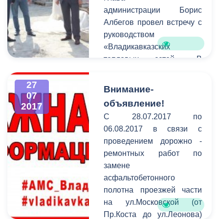
администрации Борис
Албегов провел встречу с
руководством
«Владикавказских
тепловых сетей». В
совещании приняли
участие начальник
27
Внимание-
07
Финансового управления
объявление!
2017
АМС Казбек Цоков,
С 28.07.2017 по
начальник Контрольного
06.08.2017 в связи с
управления Лавер
проведением дорожно -
Битаров, и.о.
ремонтных работ по
председателя Комитета
замене
жилищно-коммунального
асфальтобетонного
хозяйства
полотна проезжей части
г.Владикавказа Марат
на ул.Московской (от
Тохтиев, руководитель
Пр.Коста до ул.Леонова)
ООО "Газпром