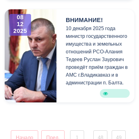
праздник для ребят с
ограниченными
возможностями здоровья
08
ВНИМАНИЕ!
12
на площадке ледовой
10 декабря 2025 года
2025
арены «Тагбан».
министр государственного
имущества и земельных
Дети впервые в жизни
отношений РСО-Алания
оказались на катке, смогли
Тедеев Руслан Заурович
покататься, почувствовать
проведёт приём граждан в
магию льда и радость
АМС г.Владикавказ и в
движения.
администрации п. Балта.
Технически это стало
возможно благодаря
специальным
приспособлениям,
которые прикрепляются к
колесам кресел,
Начало
Пред.
1
48
49