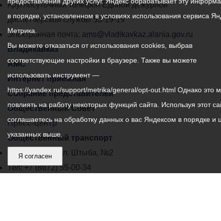
предоставления других услуг. Яндекс обрабатывает эту информ
местного
Круглосуточный телефон Единой дежурной
в порядке, установленном в условиях использования сервиса Ян
самоуправления
диспетчерской службы
53-19-19
Метрика.
города
Электронная почта:
ams@vladikavkaz.alania.gov.ru
Вы можете отказаться от использования cookies, выбрав
Владикавказ:
Владикавказ
соответствующие настройки в браузере. Также вы можете
АМС
использовать инструмент —
Интернет приемная
https://yandex.ru/support/metrika/general/opt-out.html Однако это 
Собрание представителей
повлиять на работу некоторых функций сайта. Используя этот са
Общественный Совет
соглашаетесь на обработку данных о вас Яндексом в порядке и 
Пресс-центр
указанных выше.
Общественный транспорт
Владикавказ, пл. Штыба, №2
Я согласен
Тел:
+7 (8672) 55-00-34
Главный редактор: Биазарти Д. К.
Свидетельство о регистрации СМИ ЭЛ № ФС 77 –
75258 от 07.03.2019 выданное Федеральной Службой