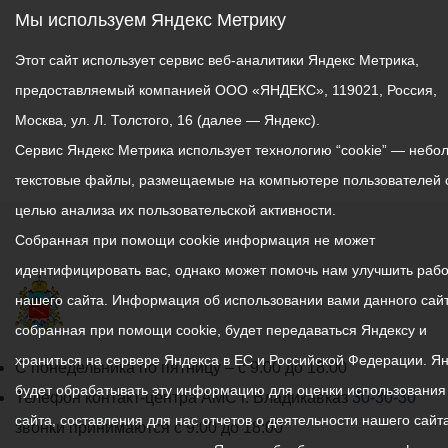
Мы используем Яндекс Метрику
Этот сайт использует сервис веб-аналитики Яндекс Метрика,
предоставляемый компанией ООО «ЯНДЕКС», 119021, Россия,
Москва, ул. Л. Толстого, 16 (далее — Яндекс).
Сервис Яндекс Метрика использует технологию “cookie” — небо
текстовые файлы, размещаемые на компьютере пользователей 
целью анализа их пользовательской активности.
Собранная при помощи cookie информация не может
идентифицировать вас, однако может помочь нам улучшить рабо
нашего сайта. Информация об использовании вами данного сайт
собранная при помощи cookie, будет передаваться Яндексу и
храниться на сервере Яндекса в ЕС и Российской Федерации. Я
График
С понедельника по пятницу – с 9.00 до 18.00
будет обрабатывать эту информацию для оценки использования
работы
Телефон контакт-центра АМС г. Владикавказ
30-30-30
сайта, составления для нас отчетов о деятельности нашего сайта
администрации
звонки принимаются с 9:00 до 18:00