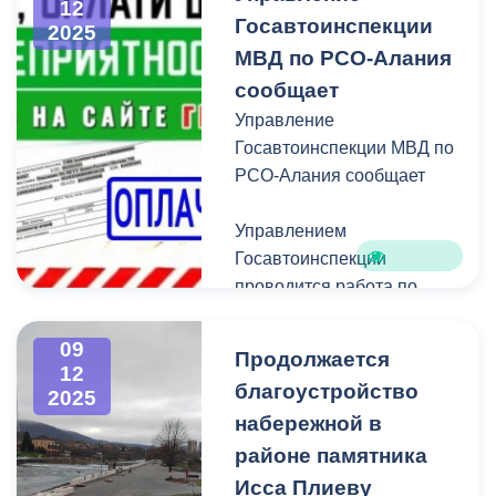
и реализации
12
Госавтоинспекции
2025
амбициозных идей.
МВД по РСО‑Алания
На площадке Центра
сообщает
развития творчества
Управление
одаренных детей и
Госавтоинспекции МВД по
юношества «Интеллект»
РСО‑Алания сообщает
ученики 4-11 классов
представили свои научно-
Управлением
практические разработки.
Госавтоинспекции
Они защитили проекты в
проводится работа по
13 секциях естественно-
взысканию
научного, научно-
административных
09
Продолжается
технического,
штрафов в соответствии с
12
благоустройство
художественного и
2025
частью 1 статьи 20.25
гуманитарного
набережной в
Кодекса Российской
направлений.
Федерации об
районе памятника
административных
Исса Плиеву