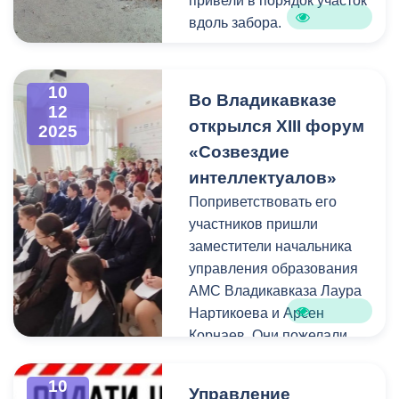
привели в порядок участок
вдоль забора.
Отметим, что санитарная
очистка планомерно
10
Во Владикавказе
12
проводится на восьми
открылся XIII форум
2025
городских кладбищах.
«Созвездие
интеллектуалов»
Поприветствовать его
участников пришли
заместители начальника
управления образования
АМС Владикавказа Лаура
Нартикоева и Арсен
Корнаев. Они пожелали
юным интеллектуалам,
увлеченных наукой, побед
10
Управление