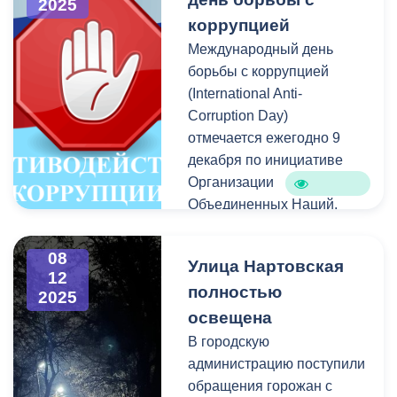
2025
направленный на
школы.
коррупцией
повышение уровня
цифровой безопаснос ти
Международный день
граждан и защиту их
борьбы с коррупцией
персональных данных при
(International Anti-
использовании Единого
Corruption Day)
портала государственных
отмечается ежегодно 9
и муниципальных услуг и
декабря по инициативе
других информационных
Организации
систем, поддерживающих
Объединенных Наций.
идентификацию,
аутентификацию и
В этот день, 9 декабря
08
Улица Нартовская
авторизацию через
2003 года, в мексиканском
12
полностью
Единую систему
городе Мерида на
2025
идентификации и
политической
освещена
аутентификации.
конференции высокого
В городскую
уровня была открыта для
администрацию поступили
подписания Конвенция
обращения горожан с