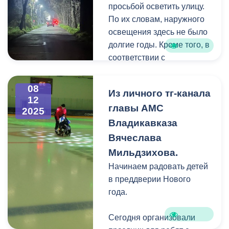
ООН против коррупции
просьбой осветить улицу.
(принята Генеральной
По их словам, наружного
ассамблеей ООН 31
освещения здесь не было
октября 2003 года).
долгие годы. Кроме того, в
соответствии с
предписанием
Госавтоинспекции по
08
Из личного тг-канала
РСО-Алания темная
12
главы АМС
улица не соответствовала
2025
требованиям
Владикавказа
безопасности.
Вячеслава
Мильдзихова.
Начинаем радовать детей
в преддверии Нового
года.
Сегодня организовали