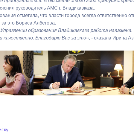
же приобретается. В бюджете этого года предусмотрены
ояснил руководитель АМС г. Владикавказа.
ования отметила, что власти города всегда ответственно о
 за это Бориса Албегова.
в Управлении образования Владикавказа работа налажен
и качественно. Благодарю Вас за это»
, - сказала Ирина А
иску