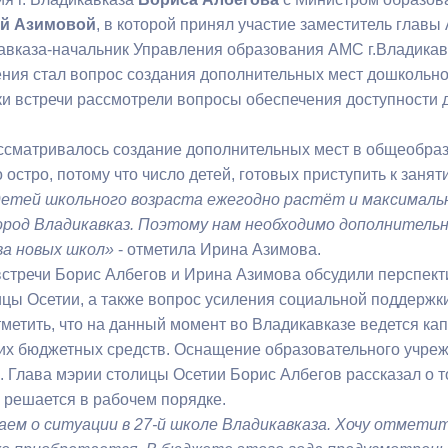
й Азимовой
, в которой принял участие заместитель глав
авказа-начальник Управления образования АМС г.Владикав
ный контроль
Выборы 2026
ния стал вопрос создания дополнительных мест дошкольного
ки встречи рассмотрели вопросы обеспечения доступности 
ассматривалось создание дополнительных мест в общеобраз
 остро, потому что число детей, готовых приступить к заня
детей школьного возраста ежегодно растёт и максималь
ород Владикавказ. Поэтому нам необходимо дополнительн
а новых школ»
- отметила Ирина Азимова.
 встречи Борис Албегов и Ирина Азимова обсудили перспе
ицы Осетии, а также вопрос усиления социальной поддержк
метить, что на данный момент во Владикавказе ведется ка
их бюджетных средств. Оснащение образовательного учре
а. Глава мэрии столицы Осетии Борис Албегов рассказал о 
а решается в рабочем порядке.
аем о ситуации в 27-й школе Владикавказа. Хочу отметит