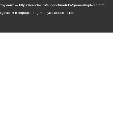
мент — https://yandex.ru/support/metrika/general/opt-out.html
Яндексом в порядке и целях, указанных выше.
Владикавказ, пл. Штыба, №2
Тел:
+7 (8672) 55-00-34
Главный редактор: Биазарти Д. К.
Свидетельство о регистрации СМИ ЭЛ № ФС 77 –
75258 от 07.03.2019 выданное Федеральной Службой
по надзору в сфере связи, информационных
технологий и массовых коммуникаций
Учредитель: Администрация местного самоуправления
г. Владикавказ