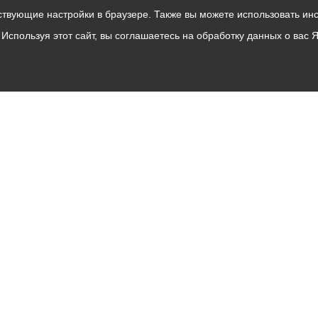
твующие настройки в браузере. Также вы можете использовать инстру
Используя этот сайт, вы соглашаетесь на обработку данных о вас 
Владикавказ
АМС
Интернет приемная
Собрание представителей
Общественный Совет
Пресс-центр
Общественный транспорт