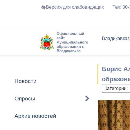
Версия для слабовидящих
Тел: 30
Официальный
сайт
Владикавказ
муниципального
образования г.
Владикавказ
Общие свед
Структура
Интернет-п
Председате
Структура
Новости
Реестры ма
Борис А
Устав город
Торги и Кон
расписание
Обратная с
Комиссии
Новостная 
Актуально
образов
Новости
Города-поб
Категории:
Программа
Противодей
Достоприме
Опросы
Владикавка
Формы обра
График при
принимаемы
Архив новостей
Презентаци
рассмотрен
городского 