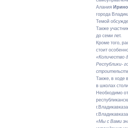
Алания
Ирино
города Владик
Муниципаль
Темой обсужде
Также участни
до семи лет.
Кроме того, р
стоит особенно
«Количество 
Республики- г
строительств
Также, в ходе
в школах стол
Необходимо от
республиканск
г.Владикавказ
г.Владикавказ
«Мы с Вами зн