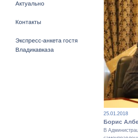
Владикавка
Актуально
Распоряжен
Контакты
ОРВ и эксп
Оценка деят
Экспресс-анкета гостя
местного с
Владикавказа
Открытые д
25.01.2018
Информация
Борис Албе
проверок
В Администрац
самоуправлени