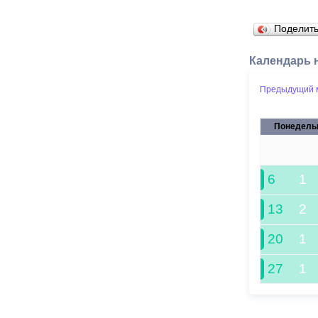
Поделит
Календарь 
Предыдущий 
Понедель
29
6
1
13
2
20
1
27
1