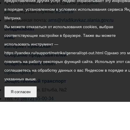
предоставления других услуг. Яндекс обрабатывает эту информ
местного
Круглосуточный телефон Единой дежурной
в порядке, установленном в условиях использования сервиса Ян
самоуправления
диспетчерской службы
53-19-19
Метрика.
города
Электронная почта:
ams@vladikavkaz.alania.gov.ru
Вы можете отказаться от использования cookies, выбрав
Владикавказ:
Владикавказ
соответствующие настройки в браузере. Также вы можете
АМС
использовать инструмент —
Интернет приемная
https://yandex.ru/support/metrika/general/opt-out.html Однако это 
Собрание представителей
повлиять на работу некоторых функций сайта. Используя этот са
Общественный Совет
соглашаетесь на обработку данных о вас Яндексом в порядке и 
Пресс-центр
указанных выше.
Общественный транспорт
Владикавказ, пл. Штыба, №2
Я согласен
Тел:
+7 (8672) 55-00-34
Главный редактор: Биазарти Д. К.
Свидетельство о регистрации СМИ ЭЛ № ФС 77 –
75258 от 07.03.2019 выданное Федеральной Службой