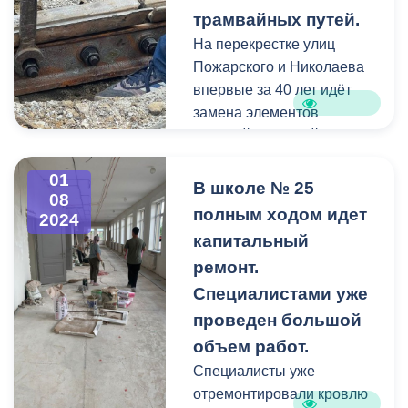
девушек до 13 и до 17 лет
трамвайных путей.
категории 1 «А».
На перекрестке улиц
Пожарского и Николаева
В соревнованиях приняли
впервые за 40 лет идёт
участие 120 спортсменов
замена элементов
из 21 региона России, а
трамвайных путей.
также из Республики
Беларусь. Все матчи
01
Из-за большого потока
В школе № 25
прошли на базе
08
автотранспорта часть
полным ходом идет
владикавказской
2024
дорожного полотна
капитальный
академии тенниса
просела. Сейчас
"Асгард".
ремонт.
специалисты службы пути
Специалистами уже
проводят замену
В церемонии закрытия и
подкладок и накладок
проведен большой
награждении победителей
рельсов.
объем работ.
турнира приняли участие
Специалисты уже
заместитель
Как рассказал заместитель
отремонтировали кровлю
Председателя