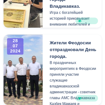
ремонтом трамвайного
моменту подходили с
Владикавказ.
полотна на данном
большой
Игра с богатейшей
участке, с 1 по 7 августа
ответственностью и
историей приковывает
движение трамваев по
трепетом.
внимание любителей и
улице Николаева
профессионалов.
ограничено.
«Весь опыт, который я
накопила за все свои годы
28
Жители Феодосии
07
профессиональной
отпраздновали День
2024
карьеры, я максимально
города.
приложила в организации
В праздничных
этого турнира. У нас есть
мероприятиях в Феодосии
молодые маленькие
приняли участие
таланты, которые могут
служащие
хорошо выступать и
владикавказской
создать карьеру в этом
администрации - советник
виде спорта. Такие
главы АМС Владикавказа
турниры помогают не
Казбек Мамаев и
только получить