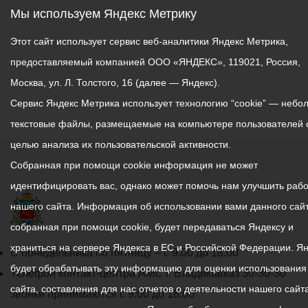
Мы используем Яндекс Метрику
Этот сайт использует сервис веб-аналитики Яндекс Метрика,
предоставляемый компанией ООО «ЯНДЕКС», 119021, Россия,
Москва, ул. Л. Толстого, 16 (далее — Яндекс).
Сервис Яндекс Метрика использует технологию “cookie” — небо
текстовые файлы, размещаемые на компьютере пользователей 
целью анализа их пользовательской активности.
Собранная при помощи cookie информация не может
идентифицировать вас, однако может помочь нам улучшить рабо
нашего сайта. Информация об использовании вами данного сайт
собранная при помощи cookie, будет передаваться Яндексу и
храниться на сервере Яндекса в ЕС и Российской Федерации. Я
График
С понедельника по пятницу – с 9.00 до 18.00
будет обрабатывать эту информацию для оценки использования
работы
Телефон контакт-центра АМС г. Владикавказ
30-30-30
сайта, составления для нас отчетов о деятельности нашего сайта
администрации
звонки принимаются с 9:00 до 18:00