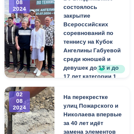
08
состоялось
2024
закрытие
Всероссийских
соревнований по
теннису на Кубок
Ангелины Габуевой
среди юношей и
девушек до 13 и до
17 лет категории 1
«А».
Во Владикавказе
02
На перекрестке
08
состоялось закрытие
улиц Пожарского и
2024
Всероссийских
Николаева впервые
соревнований по теннису
за 40 лет идёт
на Кубок Ангелины
Габуевой среди юношей и
замена элементов