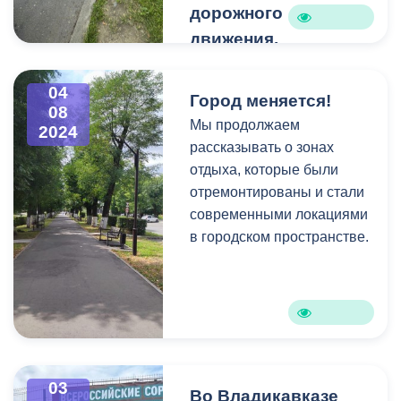
дорожного
движения.
С 2023 года эвакуацией
автомобилей в столице
04
Город меняется!
Северной Осетии
08
Мы продолжаем
2024
занимается ВМБУ
рассказывать о зонах
«Городской центр
отдыха, которые были
управления
отремонтированы и стали
автомобильными
современными локациями
парковками».
в городском пространстве.
03
Во Владикавказе