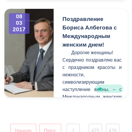
гостей северо-осетинской
столицы у въезда в город
стороны города Беслана.
08
Поздравление
03
К сожалению, в последние
Бориса Албегова с
2017
годы вид сооружения
Международным
оставлял желать лучшего -
женским днем!
оно пострадало от
коррозии, стала заметной
Дорогие женщины!
усталость металла.
Сердечно поздравляю вас
с праздником красоты и
нежности,
символизирующим
наступление весны, – с
Международным женским
днем!
Начало
Пред.
1
475
476