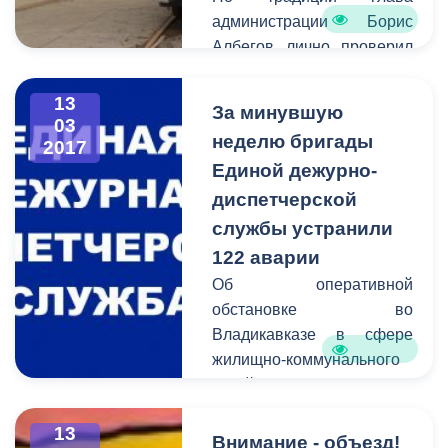
администрации Борис
Албегов лично проверил
качество выполненных
работ и дал старт
13
За минувшую
обновленному
03
неделю бригады
2017
трамвайному вагону.
Единой дежурно-
диспетчерской
службы устранили
122 аварии
Об оперативной
обстановке во
Владикавказе в сфере
жилищно-коммунального
хозяйства сообщает
Единая дежурно-
13
диспетчерская служба.
Внимание - объезд!