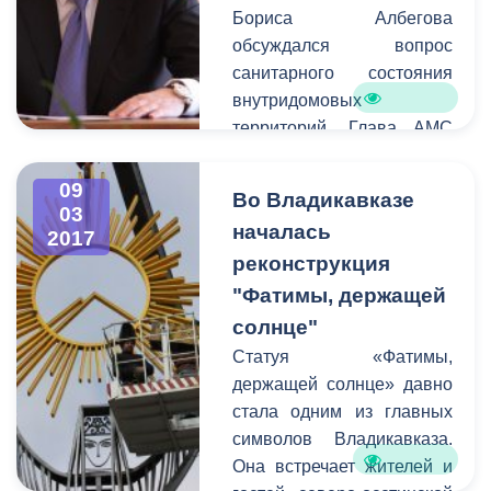
Бориса Албегова
обсуждался вопрос
санитарного состояния
внутридомовых
территорий. Глава АМС
призвал руководителей
проводить работу с
09
Во Владикавказе
жителями
03
началась
2017
многоквартирных домов.
реконструкция
Так как вышеуказанные
территории являются
"Фатимы, держащей
зоной ответственности
солнце"
управляющих компаний
Статуя «Фатимы,
совместно,
держащей солнце» давно
администрация города по
стала одним из главных
закону не имеет права
символов Владикавказа.
наводить на них порядок.
Она встречает жителей и