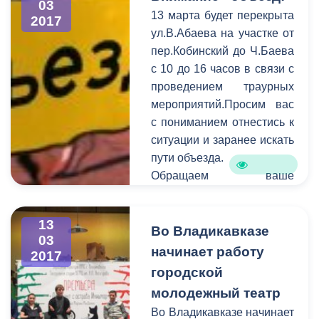
03
В период c 6 по 13 марта
13 марта будет перекрыта
2017
на горячую линию единой
ул.В.Абаева на участке от
дежурно-диспетчерской
пер.Кобинский до Ч.Баева
службы поступило 122
с 10 до 16 часов в связи с
обращения. В
проведением траурных
оперативном порядке
мероприятий.Просим вас
специалисты выезжают на
с пониманием отнестись к
аварийные места и
ситуации и заранее искать
устраняют проблемы в
пути объезда.
сфере ЖКХ.
Обращаем ваше
внимание на то, что
необходимо
13
своевременно сообщать
Во Владикавказе
03
информацию о
начинает работу
2017
планируемом перекрытии
городской
в администрацию города.
молодежный театр
Смысл этого оповещения
Во Владикавказе начинает
состоит в том, чтобы АМС