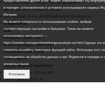
предоставления других услуг. Яндекс обрабатывает эту информ
местного
Круглосуточный телефон Единой дежурной
в порядке, установленном в условиях использования сервиса Ян
самоуправления
диспетчерской службы
53-19-19
Метрика.
города
Электронная почта:
ams@vladikavkaz.alania.gov.ru
Вы можете отказаться от использования cookies, выбрав
Владикавказ:
Владикавказ
соответствующие настройки в браузере. Также вы можете
АМС
использовать инструмент —
Интернет приемная
https://yandex.ru/support/metrika/general/opt-out.html Однако это 
Собрание представителей
повлиять на работу некоторых функций сайта. Используя этот са
Общественный Совет
соглашаетесь на обработку данных о вас Яндексом в порядке и 
Пресс-центр
указанных выше.
Общественный транспорт
Владикавказ, пл. Штыба, №2
Я согласен
Тел:
+7 (8672) 55-00-34
Главный редактор: Биазарти Д. К.
Свидетельство о регистрации СМИ ЭЛ № ФС 77 –
75258 от 07.03.2019 выданное Федеральной Службой