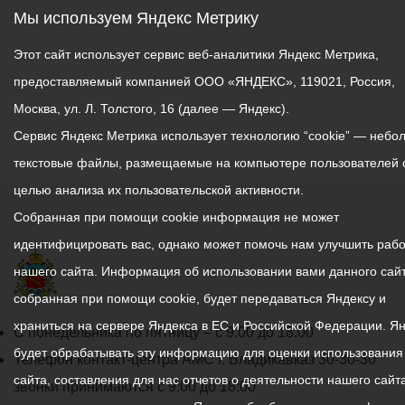
Мы используем Яндекс Метрику
Этот сайт использует сервис веб-аналитики Яндекс Метрика,
предоставляемый компанией ООО «ЯНДЕКС», 119021, Россия,
Москва, ул. Л. Толстого, 16 (далее — Яндекс).
Сервис Яндекс Метрика использует технологию “cookie” — небо
текстовые файлы, размещаемые на компьютере пользователей 
целью анализа их пользовательской активности.
Собранная при помощи cookie информация не может
идентифицировать вас, однако может помочь нам улучшить рабо
нашего сайта. Информация об использовании вами данного сайт
собранная при помощи cookie, будет передаваться Яндексу и
храниться на сервере Яндекса в ЕС и Российской Федерации. Я
График
С понедельника по пятницу – с 9.00 до 18.00
будет обрабатывать эту информацию для оценки использования
работы
Телефон контакт-центра АМС г. Владикавказ
30-30-30
сайта, составления для нас отчетов о деятельности нашего сайта
администрации
звонки принимаются с 9:00 до 18:00