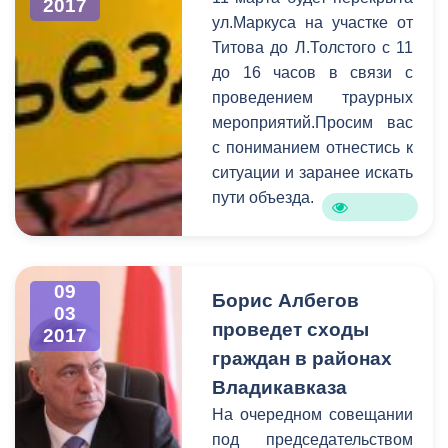
выяснения проблем, с
2017
ул.Маркуса на участке от
которыми пришли
Титова до Л.Толстого с 11
горожане, к разговору
до 16 часов в связи с
были приглашены
проведением траурных
руководители структурных
мероприятий.Просим вас
подразделений АМС.
с пониманием отнестись к
Самыми актуальными в
ситуации и заранее искать
ходе приема стали
пути объезда.
коммунальные и
жилищные проблемы,
вопросы социальной
сферы, поддержка
09
Борис Албегов
начинающих
03
предпринимателей, а
проведет сходы
2017
также благоустройство
граждан в районах
городских территорий.
Владикавказа
На очередном совещании
под председательством