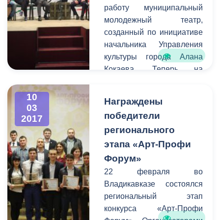
работу муниципальный
г. Владикавказ имела
молодежный театр,
возможность
созданный по инициативе
предупредить остальных
начальника Управления
граждан города о
культуры города Алана
временных неудобствах
Кокаева. Теперь на
для передвижения на тех
площадке центра
или иных улицах.
им.Хетагурова на улице
10
Награждены
Павленко молодые
03
победители
2017
актеры и режиссеры
регионального
смогут воплощать свои
самые смелые творческие
этапа «Арт-Профи
идеи и замыслы.
Форум»
Накануне на этой сцене
22 февраля во
прошло первое
Владикавказе состоялся
мероприятие - премьера
региональный этап
спектакля «Лейтенант с
конкурса «Арт-Профи
острова Инишмор»