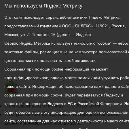
Мы используем Яндекс Метрику
Этот сайт использует сервис веб-аналитики Яндекс Метрика,
предоставляемый компанией ООО «ЯНДЕКС», 119021, Россия,
Москва, ул. Л. Толстого, 16 (далее — Яндекс).
Сервис Яндекс Метрика использует технологию “cookie” — небо
текстовые файлы, размещаемые на компьютере пользователей 
целью анализа их пользовательской активности.
Собранная при помощи cookie информация не может
идентифицировать вас, однако может помочь нам улучшить рабо
нашего сайта. Информация об использовании вами данного сайт
собранная при помощи cookie, будет передаваться Яндексу и
храниться на сервере Яндекса в ЕС и Российской Федерации. Я
График
С понедельника по пятницу – с 9.00 до 18.00
будет обрабатывать эту информацию для оценки использования
работы
Телефон контакт-центра АМС г. Владикавказ
30-30-30
сайта, составления для нас отчетов о деятельности нашего сайта
администрации
звонки принимаются с 9:00 до 18:00