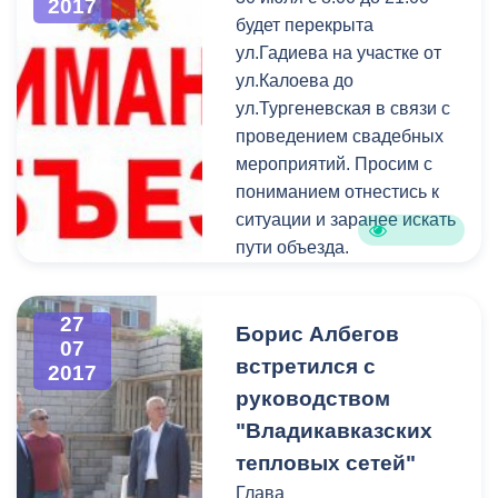
2017
питания и цветочные
будет перекрыта
лавки расположены здесь
ул.Гадиева на участке от
уже много лет.
ул.Калоева до
ул.Тургеневская в связи с
проведением свадебных
мероприятий. Просим с
пониманием отнестись к
ситуации и заранее искать
пути объезда.
27
Борис Албегов
07
встретился с
2017
руководством
"Владикавказских
тепловых сетей"
Глава