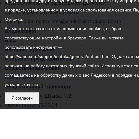
предоставления других услуг. Яндекс обрабатывает эту информ
местного
Круглосуточный телефон Единой дежурной
в порядке, установленном в условиях использования сервиса Ян
самоуправления
диспетчерской службы
53-19-19
Метрика.
города
Электронная почта:
ams@vladikavkaz.alania.gov.ru
Вы можете отказаться от использования cookies, выбрав
Владикавказ:
Владикавказ
соответствующие настройки в браузере. Также вы можете
АМС
использовать инструмент —
Интернет приемная
https://yandex.ru/support/metrika/general/opt-out.html Однако это 
Собрание представителей
повлиять на работу некоторых функций сайта. Используя этот са
Общественный Совет
соглашаетесь на обработку данных о вас Яндексом в порядке и 
Пресс-центр
указанных выше.
Общественный транспорт
Владикавказ, пл. Штыба, №2
Я согласен
Тел:
+7 (8672) 55-00-34
Главный редактор: Биазарти Д. К.
Свидетельство о регистрации СМИ ЭЛ № ФС 77 –
75258 от 07.03.2019 выданное Федеральной Службой