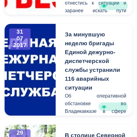
отнестись к ситуации и
заранее искать пути
объезда.
31
За минувшую
07
неделю бригады
2017
Единой дежурно-
диспетчерской
службы устранили
116 аварийных
ситуации
Об оперативной
обстановке во
Владикавказе в сфере
жилищно-коммунального
хозяйства сообщает
29
Единая дежурно-
В столице Северной