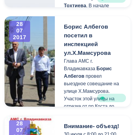
Тохтиева
. В начале
работы штаба почетными
грамотами и дипломами
28
Борис Албегов
были награждены
07
посетил в
руководители нескольких
2017
домоуправлений.
инспекцией
ул.Х.Мамсурова
Глава АМС г.
Владикавказа
Борис
Албегов
провел
выездное совещание на
улице Х.Мамсурова.
Участок этой улицы на
отрезке от пр.Коста до
Кесаева знаком всем
жителям Владикавказа –
28
Внимание- объезд!
места общественного
07
30 июля с 8:00 до 21:00