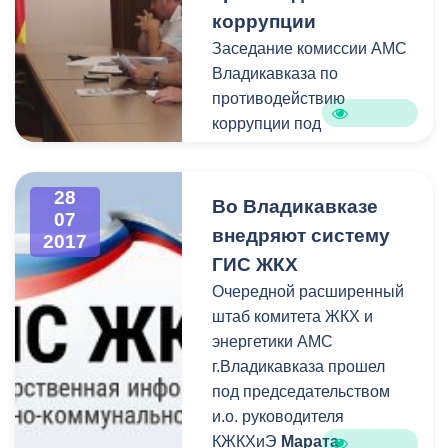
Алания, Префектур.
операторами службы
коррупции
жители Владикавказа
Заседание комиссии АМС
могут по номеру 53-19-19.
Владикавказа по
противодействию
коррупции под
председательством
заместителя главы города
28
Аркадия Гусова
Во Владикавказе
07
состоялось сегодня в
внедряют систему
2017
городской администрации.
ГИС ЖКХ
В состав комиссии входят
Очередной расширенный
представители
штаб комитета ЖКХ и
практически всех
энергетики АМС
структурных
г.Владикавказа прошел
подразделений АМС
под председательством
столицы республики.
и.о. руководителя
КЖКХиЭ
Марата