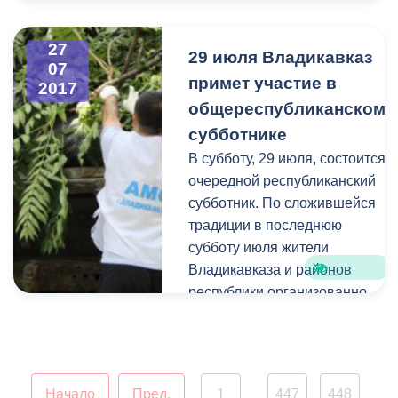
будет частично
Межрегионгаз
ограничено движение
Владикавказ" Дмитрий
27
29 июля Владикавказ
транспортных средств и
Меркушин, контрактный
07
пешеходов. Работы будут
примет участие в
2017
управляющий
проводиться также и в
общереспубликанском
предприятия Батраз
ночное время.
Дзеранов, заместитель
субботнике
директора
В субботу, 29 июля, состоится
предприятия Валерий
очередной республиканский
Бекмурзов.
субботник. По сложившейся
традиции в последнюю
субботу июля жители
Владикавказа и районов
республики организованно
выйдут на улицы, чтобы
навести чистоту и порядок в
парках, скверах, площадках,
дворах.
Начало
Пред.
1
447
448