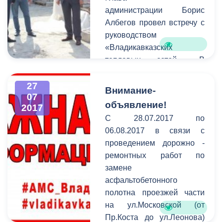
администрации Борис
Албегов провел встречу с
руководством
«Владикавказских
тепловых сетей». В
совещании приняли
участие начальник
27
Внимание-
07
Финансового управления
объявление!
2017
АМС Казбек Цоков,
С 28.07.2017 по
начальник Контрольного
06.08.2017 в связи с
управления Лавер
проведением дорожно -
Битаров, и.о.
ремонтных работ по
председателя Комитета
замене
жилищно-коммунального
асфальтобетонного
хозяйства
полотна проезжей части
г.Владикавказа Марат
на ул.Московской (от
Тохтиев, руководитель
Пр.Коста до ул.Леонова)
ООО "Газпром