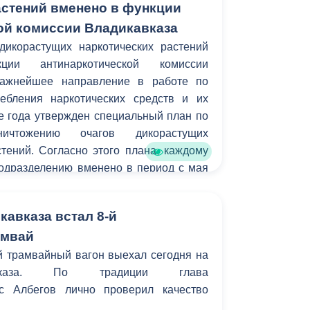
астений вменено в функции
ой комиссии Владикавказа
дикорастущих наркотических растений
ии антинаркотической комиссии
важнейшее направление в работе по
ебления наркотических средств и их
е года утвержден специальный план по
чтожению очагов дикорастущих
тений. Согласно этого плана, каждому
одразделению вменено в период с мая
ески заниматься этой работой.
кавказа встал 8-й
амвай
 трамвайный вагон выехал сегодня на
вказа. По традиции глава
с Албегов лично проверил качество