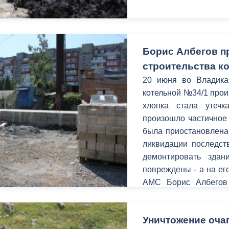
Борис Албегов п
строительства к
20 июня во Владика
котельной №34/1 прои
хлопка стала утечк
произошло частичное 
была приостановлена 
ликвидации последст
демонтировать зда
повреждены - а на ег
АМС Борис Албегов 
объекта теплоснабже
Уничтожение оча