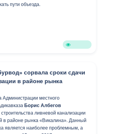
кать пути объезда.
Противодействие коррупции
Градостроительная деятельность
Формирование комфортной
в
городской среды
о
Бюджет для граждан
Пространственные сведения
урвод» сорвала сроки сдачи
зации в районе рынка
Гражданская оборона в
чрезвычайных ситуациях
а Администрации местного
Незаконное строительство
адикавказа
Борис Албегов
 строительства ливневой канализации
и
Информация финансового
ой в районе рынка «Викалина». Данный
органа
ока является наиболее проблемным, а