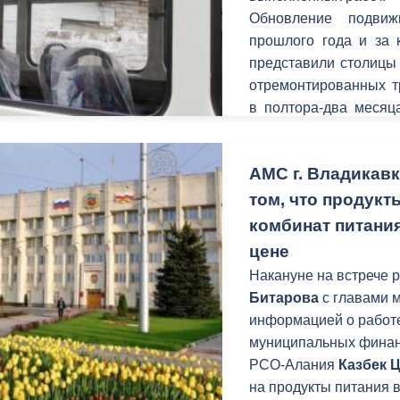
Обновление подвиж
прошлого года и за 
представили столицы
отремонтированных т
в полтора-два месяц
рельсы. Все работ
предприятия во гл
АМС г. Владикав
Бригада из 8 человек
короткое время собра
том, что продукт
работая без специал
комбинат питани
ремонтного цеха.
цене
Накануне на встрече 
Битарова
с главами 
информацией о работ
муниципальных финан
РСО-Алания
Казбек 
на продукты питания 