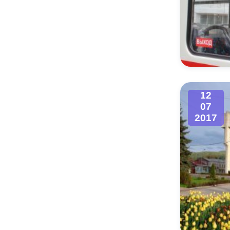
12
07
2017