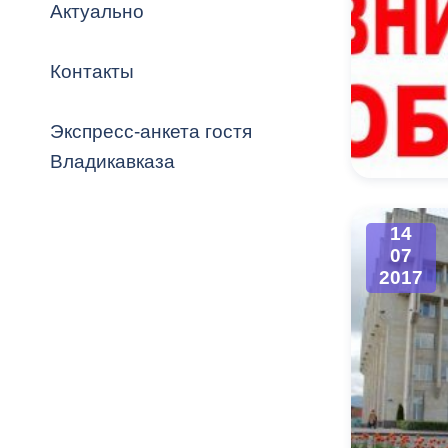
Владикавка
Актуально
Распоряжен
Контакты
ОРВ и эксп
Оценка деят
Экспресс-анкета гостя
местного с
Владикавказа
14
07
Открытые д
2017
Информация
проверок