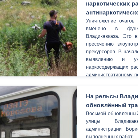
наркотических р
антинаркотическ
Уничтожение очагов 
вменено в функц
Владикавказа. Это 
пресечению злоупотр
прекурсоров. В начал
выявлению и уни
наркосодержащих рас
административному п
по октябрь систематич
На рельсы Влади
обновлённый тр
Восьмой обновленный
улицы Владика
администрации Бори
выполненных работ.