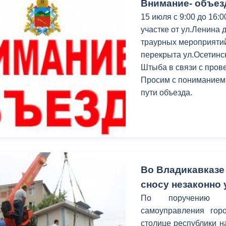
Внимание- объез
15 июля с 9:00 до 16:
участке от ул.Ленина 
траурных мероприятий.
перекрыта ул.Осетинск
Штыба в связи с про
Просим с пониманием 
пути объезда.
Во Владикавказе 
сносу незаконно
По поручению Г
самоуправления гор
столице республики н