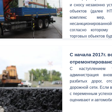
и сносу незаконно у
объектов (далее Н
комплекс мер, 
несанкционированной
согласно которому
торговых объектов бу
С начала 2017г. 
отремонтировано
С наступлением т
администрация вно
разбитых дорог, от
дорожной сети. Если 
с переменным успехом
оценивают и автомоби