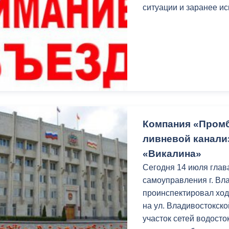
з
ситуации и заранее ис
ия, постановления
Кадровая политика
ертиза НПА
Контактная информация
ельности органов
Списки граждан, состоящих на
амоуправления
учете в качестве нуждающихся 
улучшении жилищных условий п
г. Владикавказ
Компания «Промб
ливневой канали
анные
Общественное обсуждение
«Викалина»
документов стратегического
планирования
Сегодня 14 июля глав
самоуправления г. Вл
проинспектировал ход
 о результатах
Порядок обжалования решений 
на ул. Владивостокск
действий органов местного
участок сетей водост
самоуправления