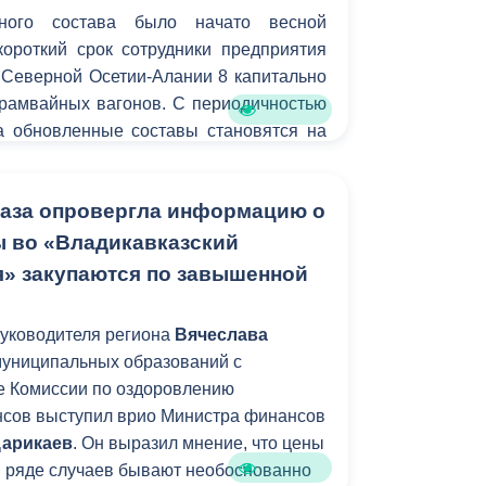
ного состава было начато весной
короткий срок сотрудники предприятия
 Северной Осетии-Алании 8 капитально
рамвайных вагонов. С периодичностью
а обновленные составы становятся на
ы выполняются силами сотрудников
аве с директором Хазби Бадоевым.
каза опровергла информацию о
, среди которых маляры и сборщики, за
ли и выпустили на рельсы 8 трамваев,
ы во «Владикавказский
ьного оборудования и обустроенного
я» закупаются по завышенной
руководителя региона
Вячеслава
муниципальных образований с
е Комиссии по оздоровлению
сов выступил врио Министра финансов
Царикаев
. Он выразил мнение, что цены
в ряде случаев бывают необоснованно