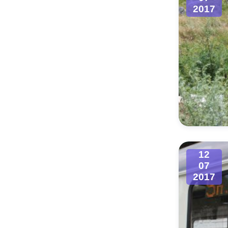
2017
12
07
2017