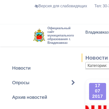
Версия для слабовидящих
Тел: 30
Официальный
сайт
Владикавказ
муниципального
образования г.
Владикавказ
Общие свед
Структура
Интернет-п
Председате
Структура
Новости
Реестры ма
Новости
Устав город
Торги и Кон
расписание
Обратная с
Комиссии
Новостная 
Актуально
Категории:
Новости
Города-поб
Программа
Противодей
Достоприме
Опросы
17
Владикавка
Формы обра
График при
07
принимаемы
2017
Архив новостей
Презентаци
рассмотрен
городского 