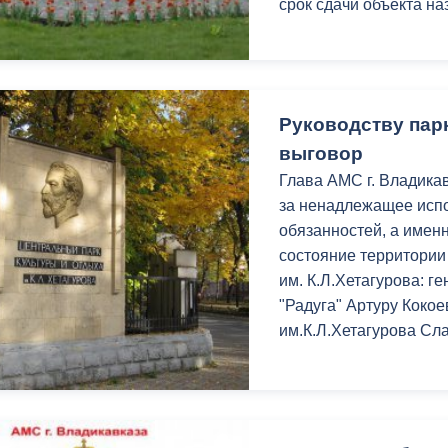
срок сдачи объекта на
ный контроль
Выборы 2026
Руководству парк
выговор
Глава АМС г. Владика
за ненадлежащее исп
обязанностей, а имен
состояние территории
им. К.Л.Хетагурова: 
"Радуга" Артуру Коко
им.К.Л.Хетагурова Сла