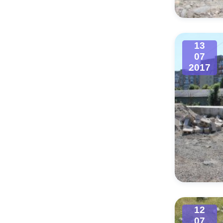
13
07
2017
12
07