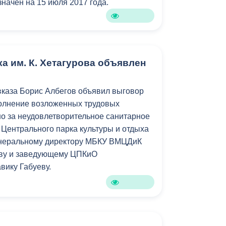
значен на 15 июля 2017 года.
Бесплатная юридическая помощь
а им. К. Хетагурова объявлен
вказа Борис Албегов объявил выговор
олнение возложенных трудовых
но за неудовлетворительное санитарное
 Центрального парка культуры и отдыха
генеральному директору МБКУ ВМЦДиК
еву и заведующему ЦПКиО
вику Габуеву.