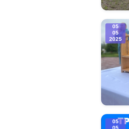
05
05
2025
05
05