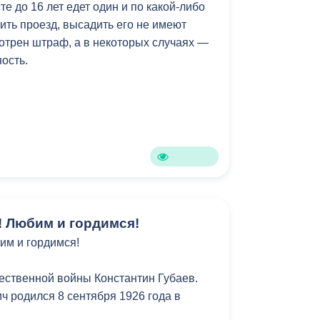
те до 16 лет едет один и по какой-либо
ить проезд, высадить его не имеют
Вечного огня принесут также к стеле
мотрен штраф, а в некоторых случаях —
ы» и к мемориалу «Эльхотовские
ость.
ремония проходит третий раз, самой
ет. Огонь памяти отправится и в
егионы.
ечных огней одновременно вспыхнут по
ии в ознаменование 80-летия Победы.
! Любим и гордимся!
им и гордимся!
ественной войны Константин Губаев.
ч родился 8 сентября 1926 года в