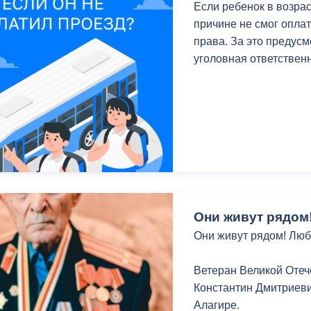
Если ребенок в возрас
причине не смог оплат
В республике частицу 
права. За это предус
«Город воинской слав
уголовная ответственн
ворота».
В Северной Осетии це
традиции уже девять л
соседние с Осетией р
Благодаря акции 80 В
всей территории Росс
Они живут рядом
Они живут рядом! Люб
Ветеран Великой Отеч
Константин Дмитриеви
Алагире.