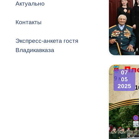
Владикавка
Актуально
Распоряжен
Контакты
ОРВ и эксп
Оценка деят
Экспресс-анкета гостя
местного с
Владикавказа
07
05
Открытые д
2025
Информация
проверок