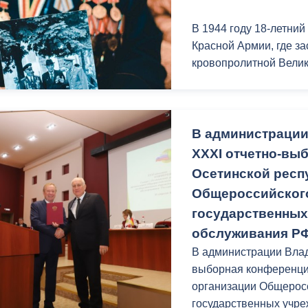
В 1944 году 18-летний
Красной Армии, где з
кровопролитной Велик
Его боевой 30-летний 
дивизии. После прохо
эшелоном нашего гер
В администрации
XXXI отчетно-вы
Именно в этот момент
Осетинской респ
главнокомандующего 
Общероссийског
рождения сняли с эше
государственных
пехотное училище. Ср
обслуживания РФ
Училище Константин Д
В администрации Влад
на Иранской границе, 
выборная конференци
Иссы Плиева, который
организации Общерос
трудился на военной 
государственных учр