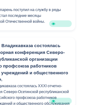
 парень поступил на службу в ряды
астал последние месяцы
ой Отечественной войны.
путь начался в запасном полку 38-й
ждения курса молодого бойца вместе с
оя отправили на передовую.
 Владикавказа состоялась
борная конференция Северо-
 по приказу Верховного
убликанской организации
Иосифа Сталина военных 1926 года
о профсоюза работников
лона и направили на учебу в Бакинское
 учреждений и общественного
еди них был и Константин Губаев.
.
митриевич окончил в 1949 году. Служил
икавказа состоялась XXXI отчетно-
два года нес службу в полку имени
я Северо-Осетинской республиканской
 базировался в Азербайджане,
сийского профсоюза работников
кафедре Бакинского университета.
еждений и общественного обслуживания