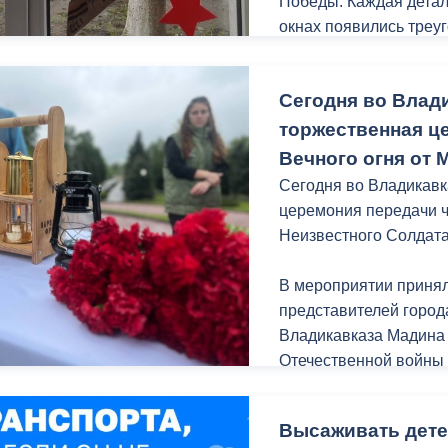
Победы. Каждая детал
окнах появились треу
георгиевских лент, ве
журавлей.
Сегодня во Влад
Как отметили в Управ
торжественная ц
такие акции помогают
Вечного огня от 
о тех, кто отстоял наш
Сегодня во Владикавк
церемония передачи ч
Неизвестного Солдата
В мероприятии принял
представителей город
Владикавказа Мадина 
Отечественной войны 
Народного фронта в 
газораспределение Вл
Высаживать дете
учащиеся городских ш