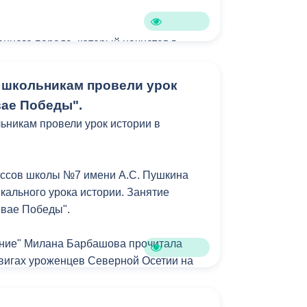
, проживающим сегодня в столице
Бесплатная юридическая помощь
оответствии с перечнем поручений
ира Путина по итогам 47-го заседания
нного парада, который начнется в
. Одно звание присвоено посмертно.
ободы пройдет шествие акции
 школьникам провели урок
вае Победы".
 11 до 16 часов разместятся
ьникам провели урок истории в
ческие площадки. Жителей и гостей
, мастер-классы, выставки, спортивные
ы.
лассов школы №7 имени А.С. Пушкина
кального урока истории. Занятие
мвае Победы".
ание" Милана Барбашова прочитала
вигах уроженцев Северной Осетии на
ественной войны.