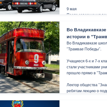
Отечественной войны
Северной Осетии, в с
9 мая
Президента РФ Владим
ный контроль
Выборы 2026
После завершения вое
оргкомитета «Победа»
10:00, на площади Св
«Бессмертный полк».
Во Владикавказе
истории в "Трам
В Центральном парке с
Во Владикавказе школ
разнообразные темати
"Трамвае Победы".
города ждут концерты
состязания и фотозон
Учащиеся 6-х и 7-х к
стали участниками уни
прошло прямо в "Тра
Лектор общества "Зн
ребятам лекцию о под
фронтах Великой Отеч