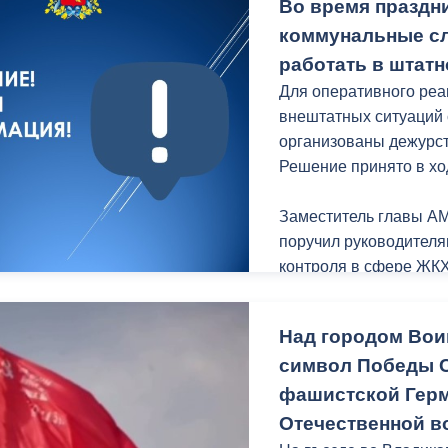
Во время празд
Мероприятие организ
совместно с Общество
коммунальные сл
празднованию 80-лет
работать в штат
Для оперативного реа
Напомним, "Трамвай 
внештатных ситуаций
центрального входа в 
организованы дежурс
16:00.
Решение принято в хо
Принять участие в ре
Заместитель главы АМ
поручил руководителя
контроля в сфере ЖКХ
Управляющих Организ
коммунальными предп
Над городом Вои
дежурств и назначить 
символ Победы С
управляющих организ
фашистской Герм
Отечественной в