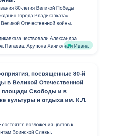
Противодействие коррупции
ования 80-летия Великой Победы
жданин города Владикавказа»
Градостроительная деятельность
 Великой Отечественной войны.
Формирование комфортной
дикавказа чествовали Александра
в
городской среды
а Пагаева, Арутюна Хачикяна и Ивана
о
Бюджет для граждан
оприятии приняли участие
Пространственные сведения
оприятия, посвященные 80-й
я Представителей г.Владикавказа
ы в Великой Отечественной
Гражданская оборона в
стители главы администрации города
а площади Свободы и в
чрезвычайных ситуациях
на Ходова, Хетаг Еналдиев, депутаты
лей г.Владикавказа, руководители
е культуры и отдыха им. К.Л.
Незаконное строительство
лений городской администрации.
и
Информация финансового
ажданин города Владикавказ
е состоятся возложения цветов к
органа
ено двенадцати участникам Великой
нтам Воинской Славы.