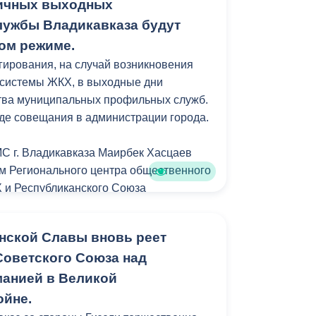
ничных выходных
овано администрацией Владикавказа
м «Знание» в рамках подготовки к
ужбы Владикавказа будут
ия Великой Победы.
ном режиме.
гирования, на случай возникновения
Победы" отправляется ежедневно от
 системы ЖКХ, в выходные дни
парк имени К.Л. Хетагурова в 15:00 и
тва муниципальных профильных служб.
де совещания в администрации города.
тропоездке может каждый желающий.
С г. Владикавказа Маирбек Хасцаев
м Регионального центра общественного
 и Республиканского Союза
аций наряду с городскими
риятиями разработать графики
нской Славы вновь реет
ответственных сотрудников из числа
оветского Союза над
аций Владикавказа.
анией в Великой
ойне.