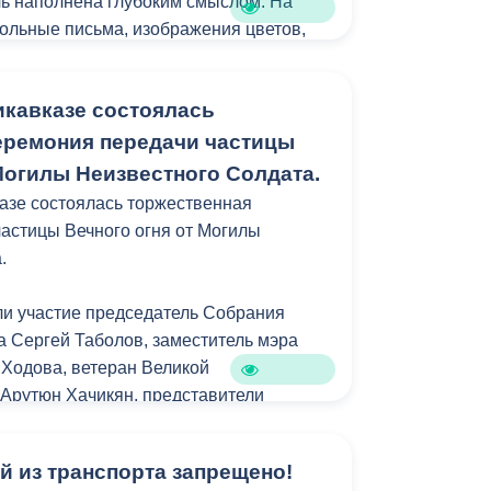
ь наполнена глубоким смыслом. На
гольные письма, изображения цветов,
чного огня, белых голубей мира и
икавказе состоялась
лении образования АМС Владикавказа,
еремония передачи частицы
 передать младшему поколению память
Могилы Неизвестного Солдата.
у свободу.
азе состоялась торжественная
астицы Вечного огня от Могилы
.
и участие председатель Собрания
а Сергей Таболов, заместитель мэра
Ходова, ветеран Великой
Арутюн Хачикян, представители
Северной Осетии и ООО «Газпром
адикавказ», суворовцы, юнармейцы и
й из транспорта запрещено!
кол.