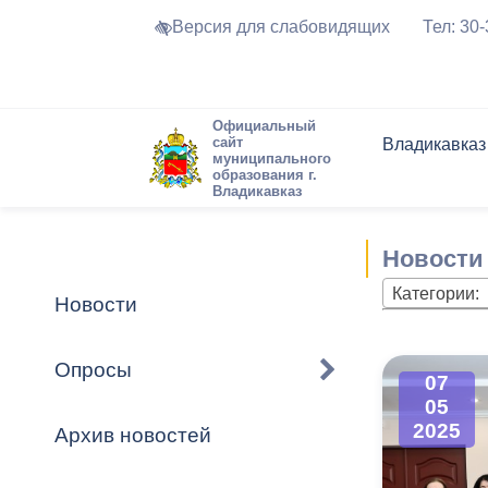
Версия для слабовидящих
Тел: 30
Официальный
сайт
Владикавказ
муниципального
образования г.
Владикавказ
Общие свед
Структура
Интернет-п
Председате
Структура
Новости
Реестры ма
Новости
Устав город
Торги и Кон
расписание
Обратная с
Комиссии
Новостная 
Актуально
Категории:
Новости
Города-поб
Программа
Противодей
Достоприме
Опросы
07
Владикавка
Формы обра
График при
05
принимаемы
2025
Архив новостей
Презентаци
рассмотрен
городского 