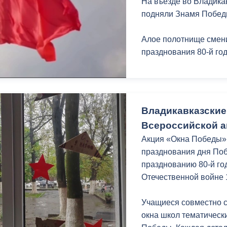
На въезде во Владика
подняли Знамя Побед
Алое полотнище смен
празднования 80-й г
Владикавказские
Всероссийской а
Акция «Окна Победы»
празднования дня Поб
празднованию 80-й г
Отечественной войне 
Учащиеся совместно с
окна школ тематичес