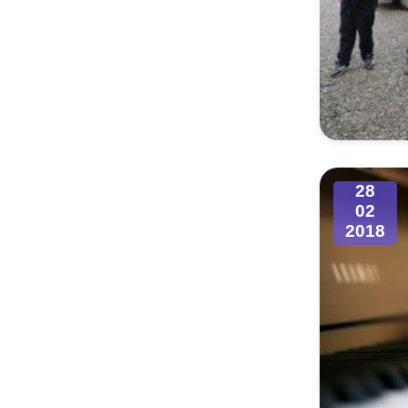
28
02
2018