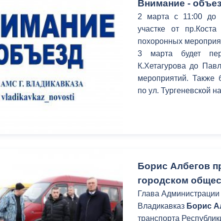
Внимание - объез
2 марта с 11:00 до 
участке от пр.Кост
похоронных мероприя
3 марта будет пер
К.Хетагурова до Пав
мероприятий. Также 
по ул. Тургеневской н
Борис Албегов п
городском общес
Глава Администрации 
Владикавказ
Борис А
транспорта Республи