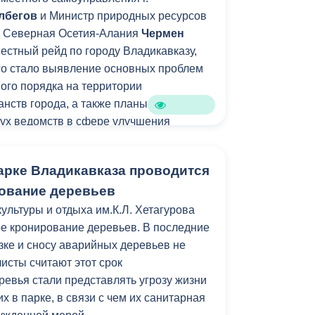
лбегов
и Министр природных ресурсов
Противодействие коррупции
и Северная Осетия-Алания
Чермен
Градостроительная деятельность
естный рейд по городу Владикавказу,
го стало выявление основных проблем
Формирование комфортной
ого порядка на территории
в
городской среды
нств города, а также планы
о
ух ведомств в сфере улучшения
Бюджет для граждан
и.
Пространственные сведения
арке Владикавказа проводится
ование деревьев
Гражданская оборона в
ультуры и отдыха им.К.Л. Хетагурова
чрезвычайных ситуациях
е кронирование деревьев. В последние
Незаконное строительство
зке и сносу аварийных деревьев не
исты считают этот срок
и
Информация финансового
ревья стали представлять угрозу жизни
органа
 в парке, в связи с чем их санитарная