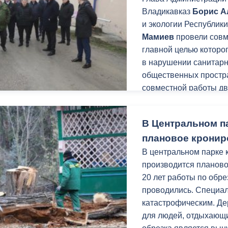
з
Владикавказ
Борис А
ия, постановления
Кадровая политика
и экологии Республик
ертиза НПА
Контактная информация
Мамиев
провели совм
главной целью которо
ельности органов
Списки граждан, состоящих на
в нарушении санитарн
амоуправления
учете в качестве нуждающихся 
общественных простра
улучшении жилищных условий п
совместной работы дв
г. Владикавказ
экологической ситуаци
В Центральном п
плановое кронир
анные
Общественное обсуждение
В центральном парке к
документов стратегического
производится планово
планирования
20 лет работы по обре
проводились. Специал
 о результатах
Порядок обжалования решений 
катастрофическим. Де
действий органов местного
для людей, отдыхающих
самоуправления