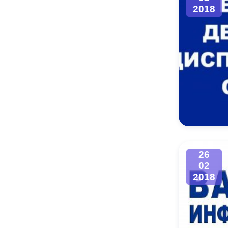
2018
26
02
2018