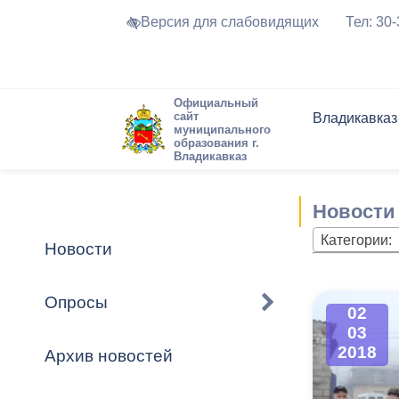
Версия для слабовидящих
Тел: 30
Официальный
сайт
Владикавказ
муниципального
образования г.
Владикавказ
Общие свед
Структура
Интернет-п
Председате
Структура
Новости
Реестры ма
Новости
Устав город
Торги и Кон
расписание
Обратная с
Комиссии
Новостная 
Актуально
Категории:
Новости
Города-поб
Программа
Противодей
Достоприме
Опросы
02
Владикавка
Формы обра
График при
03
принимаемы
2018
Архив новостей
Презентаци
рассмотрен
городского 