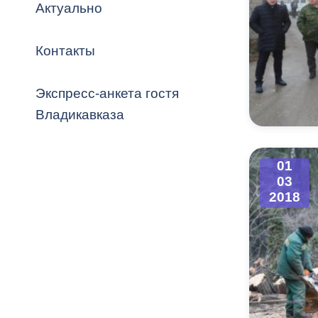
Владикавка
Актуально
Распоряжен
Контакты
ОРВ и эксп
Оценка деят
Экспресс-анкета гостя
местного с
Владикавказа
01
03
Открытые д
2018
Информация
проверок