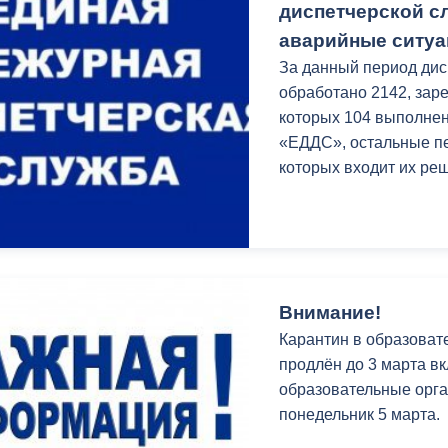
диспетчерской с
аварийные ситу
За данный период ди
обработано 2142, заре
которых 104 выполне
«ЕДДС», остальные пе
которых входит их ре
Внимание!
Карантин в образоват
продлён до 3 марта в
образовательные орга
понедельник 5 марта.