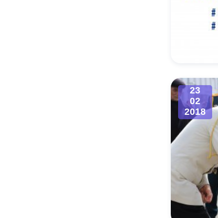
23
02
2018