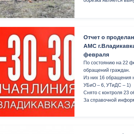
обрезка является вын
ный контроль
Выборы 2026
Отчет о продела
АМС г.Владикавка
февраля
По состоянию на 22 ф
обращений граждан.
Из них 16 обращения н
УБиО – 6, УТиДС – 1)
Снято с контроля 23 
За справочной информ