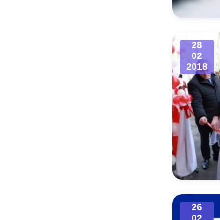
28
02
2018
26
02