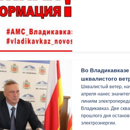
з
ия, постановления
Кадровая политика
ертиза НПА
Контактная информация
ельности органов
Списки граждан, состоящих на
амоуправления
учете в качестве нуждающихся 
улучшении жилищных условий п
г. Владикавказ
Во Владикавказе
шквалистого вет
анные
Общественное обсуждение
Шквалистый ветер, на
документов стратегического
апреля нанес значит
планирования
линиям электропереда
Владикавказ. Две скв
 о результатах
Порядок обжалования решений 
прошлого дня останов
действий органов местного
электроэнергии.
самоуправления