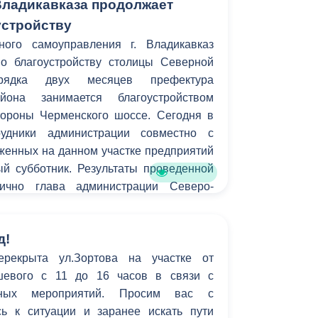
ладикавказа продолжает
устройству
ного самоуправления г. Владикавказ
о благоустройству столицы Северной
орядка двух месяцев префектура
йона занимается благоустройством
тороны Черменского шоссе. Сегодня в
рудники администрации совместно с
женных на данном участке предприятий
 субботник. Результаты проведенной
ично глава администрации Северо-
орис Албегов.
д!
ерекрыта ул.Зортова на участке от
шевого с 11 до 16 часов в связи с
рных мероприятий. Просим вас с
ь к ситуации и заранее искать пути