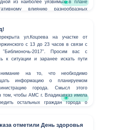
одной из наиболее уязвимых в плане
гативному влиянию разнообразных
минальных групп.
д!
ерекрыта ул.Коцоева на участке от
ержинского с 13 до 23 часов в связи с
 "Библионочь-2017". Просим вас с
ь к ситуации и заранее искать пути
нимание на то, что необходимо
бщать информацию о планируемом
инистрацию города. Смысл этого
 том, чтобы АМС г. Владикавказ имела
редить остальных граждан города о
ах для передвижения на тех или иных
аза отметили День здоровья