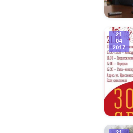
Муниципаль
21
04
2017
21