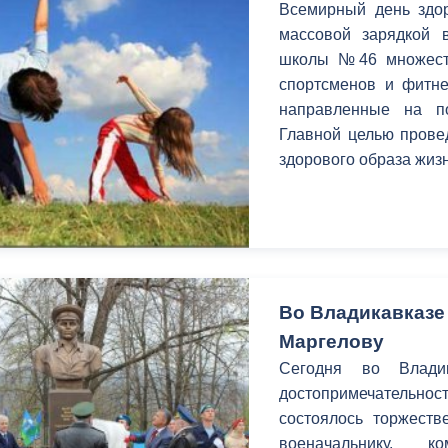
Всемирный день здор
массовой зарядкой 
школы №46 множеств
спортсменов и фитне
направленные на п
Главной целью прове
здорового образа жиз
Во Владикавказе
Маргелову
Сегодня во Влади
достопримечатель
состоялось торжеств
военачальнику, к