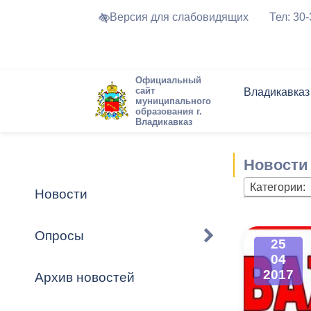
Версия для слабовидящих
Тел: 30
Официальный
сайт
Владикавказ
муниципального
образования г.
Владикавказ
Общие свед
Структура
Интернет-п
Председате
Структура
Новости
Реестры ма
Новости
Устав город
Торги и Кон
расписание
Обратная с
Комиссии
Новостная 
Актуально
Категории:
Новости
Города-поб
Программа
Противодей
Достоприме
Опросы
25
Владикавка
Формы обра
График при
04
принимаемы
2017
Архив новостей
Презентаци
рассмотрен
городского 