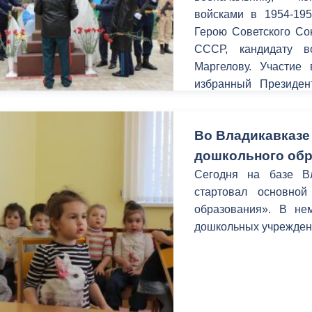
войсками в 1954-195
Герою Советского Со
СССР, кандидату в
Маргелову. Участие
избранный Президе
Председатель Парл
командующий 58-ой
Во Владикавказе
генерал-майор Евге
полковник в отставке,
дошкольного об
и российский вое
Сегодня на базе В
отставке Александ
стартовал основной
Российской Славы
образования». В не
исторического общес
дошкольных учрежден
республиканских и
организаций и религи