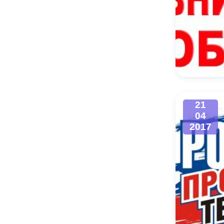
21
04
2017