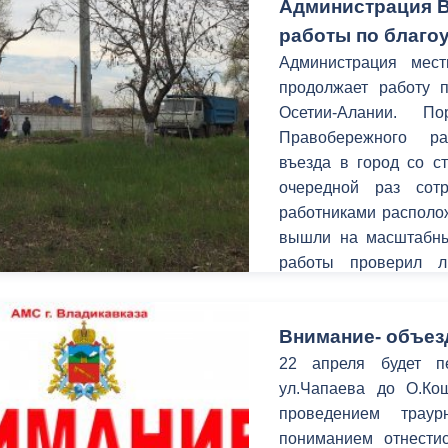
Администрация В
работы по благо
Администрация мест
продолжает работу п
Осетии-Алании. П
Правобережного ра
въезда в город со с
очередной раз сот
работниками располо
вышли на масштабный
работы проверил л
Осетинской столицы Б
Внимание- объез
22 апреля будет п
ул.Чапаева до О.Ко
проведением трау
пониманием отнестис