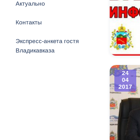
Владикавка
Актуально
Распоряжен
Контакты
ОРВ и эксп
Оценка деят
Экспресс-анкета гостя
местного с
Владикавказа
24
04
Открытые д
2017
Информация
проверок