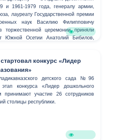
9 и 1961-1979 года, генералу армии,
юза, лауреату Государственной премии
оенных наук Василию Филипповичу
 в торжественной церемонии приняли
нт Южной Осетии Анатолий Бибилов,
амента РСО-Алания Алексей Мачнев,
 Армией Южного военного округа,
 стартовал конкурс «Лидер
ний Никифоров, сын Героя, генерал-
 разведчик Виталий Маргелов, советский
разования»
начальник, генерал-полковник в
ладикавказского детского сада №96
р Чиндаров, автор проекта «Аллея
 этап конкурса «Лидер дошкольного
», советник Российского военно-
м принимают участие 26 сотрудников
тва Михаил Сердюков, представители
ий столицы республики.
 городских ведомств, общественных
озных конфессий.