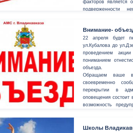
факторов является 
подверженности не
антисоциальных и кри
Внимание- объез
22 апреля будет п
ул.Кубалова до ул.Дз
проведением акции
пониманием отнестис
объезда.
Обращаем ваше в
своевременно соо
перекрытии в адм
оповещения состоит в
возможность предуп
временных неудобств
улицах.
Школы Владикавк