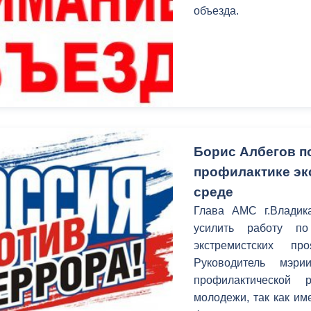
объезда.
Борис Албегов п
профилактике эк
среде
Глава АМС г.Владик
усилить работу по
экстремистских п
Руководитель мэри
профилактической
молодежи, так как им