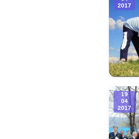
2017
19
04
2017