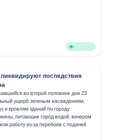
Противодействие коррупции
Градостроительная деятельность
Формирование комфортной
в
городской среды
о
Бюджет для граждан
Пространственные сведения
 ликвидируют последствия
ра
Гражданская оборона в
чавшийся во второй половине дня 23
чрезвычайных ситуациях
ельный ущерб зеленым насаждениям,
Незаконное строительство
ч и кровлям зданий по городу
ажины, питающие город водой, вечером
и
Информация финансового
или работу из-за перебоев с подачей
органа