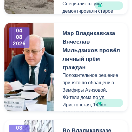
Специалисты уже
демонтировали старое
асфальтовое покрытие и
ограждение реки. Сейчас
04
Мэр Владикавказа
рабочие устанавливают
08
бордюры и поребрики,
Вячеслав
2026
готовят основания
Мильдзихов провёл
будущих дорожек к
личный прём
укладке брусчатки. Сейчас
граждан
специалисты
Положительное решение
обустраивают основание
принято по обращению
ограждения. Парапет
Земфиры Азизовой.
выполнен из
Жители дома по ул.
архитектурного бетона.
Иристонская, 14 «г»
Как и на других участках
попросили установить
набережной, бетонные
турники и досуговую зону
блоки будут чередоваться
для детей. Кроме того,
03
с металлическими
Во Владикавказе