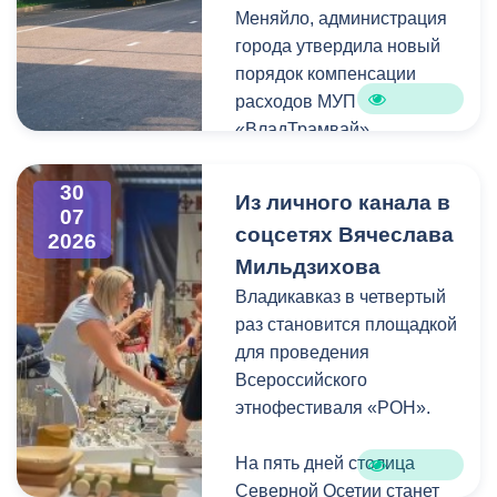
Меняйло, администрация
преобразования
Колхидова и руководителя
города утвердила новый
набережной Терека как
Северо-Осетинского
порядок компенсации
главной прогулочной зоны
отделения студенческих
расходов МУП
Владикавказа.
отрядов Олега Габараева
«ВладТрамвай».
и всех неравнодушных
жителей города за
Чтобы получить школьный
активное участие в сборе
30
Из личного канала в
проездной, необходимо
07
гуманитарной помощи для
соцсетях Вячеслава
2026
сдать фотографию 3×4 в
бойцов.
Мильдзихова
администрацию своей
школы. Проездной будет
Владикавказ в четвертый
Мой канал в Макс.
действовать до конца
раз становится площадкой
календарного года.
для проведения
Пользоваться проездным
Всероссийского
удостоверением может
этнофестиваля «РОН».
только ученик, на имя
которого он оформлен.
На пять дней столица
Северной Осетии станет