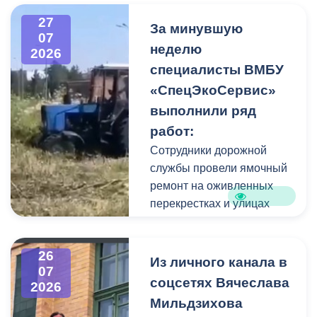
высокого давления.
27
Фигуру всадника и
За минувшую
07
постамент отмыли от
неделю
2026
накопившейся пыли.
специалисты ВМБУ
«СпецЭкоСервис»
Одновременно
выполнили ряд
коммунальщики привели в
работ:
порядок и прилегающую
территорию, полностью
Сотрудники дорожной
очистив площадь вокруг
службы провели ямочный
памятника.
ремонт на оживленных
перекрестках и улицах
города. В частности, на
Архонском круге, по
26
улицам Весенняя,
Из личного канала в
07
Кырджалийская,
соцсетях Вячеслава
2026
Первомайская,
Мильдзихова
Барбашова,