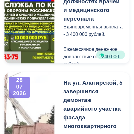
Нептуна - уже старая
должностях врачей
добрая традиция.
и медицинского
персонала
В завершение праздника
Единовременная выплата
детей угостили
- 3 400 000 рублей.
сладостями.
Ежемесячное денежное
Мероприятие
довольствие от - 240 000
организовано ВМБУК
рублей.
«Радуга».
Списание долго по
28
На ул. Алагирской, 5
07
кредитам участникам СВО
завершился
2026
до - 10 000 000 рублей.
демонтаж
аварийного участка
Рассматриваются
кандидаты мужского пола
фасада
на должности
многоквартирного
медицинского персонала.