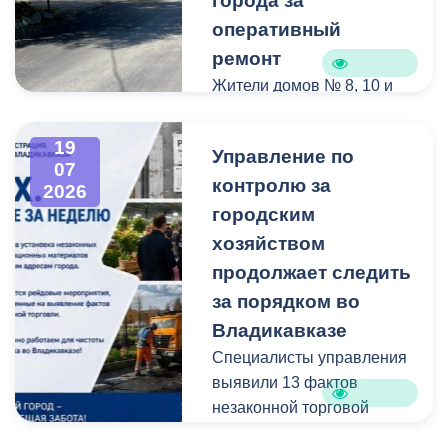
города за
оперативный
ремонт
Жители домов № 8, 10 и
12 по улице Иристонской
обратились в
19
Управление по
администрацию
07
контролю за
Владикавказа с просьбой
2026
привести в порядок
городским
межквартальный проезд.
хозяйством
Работы выполнены:
продолжает следить
наиболее разрушенный
за порядком во
участок полностью
Владикавказе
заасфальтирован, на
Специалисты управления
остальных проведен
выявили 13 фактов
ямочный ремонт.
незаконной торговой
деятельности
В адрес главы МО – АМС