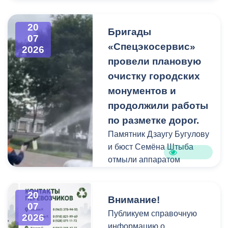
В период уборки мест
захоронений посетители
20
Бригады
нередко складируют
07
«Спецэкосервис»
2026
растительные и другие
провели плановую
отходы на смежных
площадках и вдоль
очистку городских
проездов, что затрудняет
монументов и
работу
продолжили работы
специализированной
по разметке дорог.
техники.
Памятник Дзаугу Бугулову
и бюст Семёна Штыба
отмыли аппаратом
высокого давления и
специальными моющими
20
средствами. Такой подход
Внимание!
07
позволяет эффективно
Публикуем справочную
2026
смыть накопившуюся
информацию о