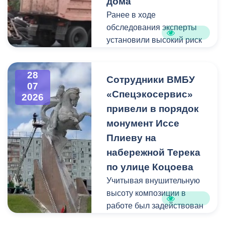
дома
Ранее в ходе
Пункт отбора на военную
обследования эксперты
службу по контракту г.
установили высокий риск
Владикавказ, ул. Титова,
обрушения конструкции
д. 5.
площадью 362
28
квадратных метра и весом
Сотрудники ВМБУ
07
около 53 тонн.
«Спецэкосервис»
2026
привели в порядок
Для предотвращения
монумент Иссе
возможной чрезвычайной
Плиеву на
ситуации Комиссия по
набережной Терека
предупреждению и
ликвидации ЧС ввела
по улице Коцоева
режим повышенной
Учитывая внушительную
готовности и
высоту композиции в
организовала комплекс
работе был задействован
неотложных мероприятий.
автоподъемник и аппарат