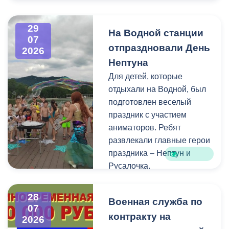
Напомним, ранее,
центром притяжения для
администрация
всех, кто любит и ценит
29
На Водной станции
Владикавказа обещала,
богатейшее культурное
07
отпраздновали День
что льгота сохранится и
наследие нашей великой
2026
будет предоставляться в
России.
Нептуна
рамках нового
Для детей, которые
нормативного порядка.
отдыхали на Водной, был
Изменения были связаны
подготовлен веселый
с тем, что в начале 2026
праздник с участием
года полномочия по
аниматоров. Ребят
организации
развлекали главные герои
пассажирских перевозок
праздника – Нептун и
перешли в
Русалочка.
республиканский Комитет
по транспорту.
Как отметил заведующий
28
Военная служба по
Водной станцией Георгий
07
контракту на
Цгоев, празднование Дня
2026