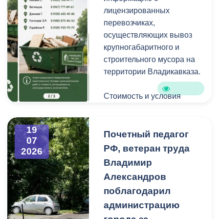
уличную пыль, налет и
лицензированных
копоть, не повреждая
перевозчиках,
структуру камня.
осуществляющих вывоз
крупногабаритного и
строительного мусора на
территории Владикавказа.
Стоимость и условия
вывоза уточняйте по
указанным телефонам.
19
Почетный педагог
07
РФ, ветеран труда
2026
Владимир
Александров
поблагодарил
администрацию