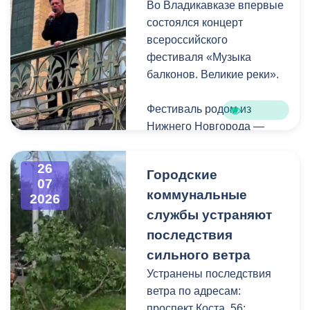
Во Владикавказе впервые
Комсомольская.
состоялся концерт
всероссийского
фестиваля «Музыка
балконов. Великие реки».
Фестиваль родом из
Нижнего Новгорода —
города, где в 2023 году
впервые прошли
26
Городские
концерты на балконах
07
коммунальные
исторических зданий.
2026
Проект быстро стал
службы устраняют
культурной визитной
последствия
карточкой региона, а
сильного ветра
сегодня его география
Устранены последствия
расширяется, объединяя
ветра по адресам:
разные города России.
проспект Коста, 56;