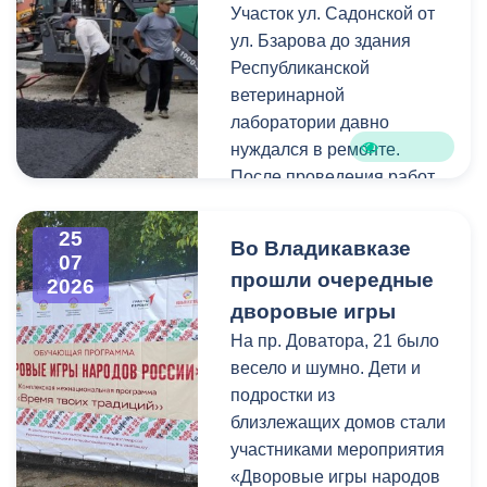
Как отметил председатель
Участок ул. Садонской от
небольшие ветки.
правления организации
ул. Бзарова до здания
«Российские студенческие
Республиканской
отряды» Олег Габараев,
ветеринарной
генераторы бойцам
лаборатории давно
необходимы для
нуждался в ремонте.
бесперебойной работы
После проведения работ
техники.
по замене инженерных
коммуникаций состояние
25
Во Владикавказе
«На этом наша помощь не
дорожного покрытия
07
прошли очередные
2026
заканчивается, мы и
значительно ухудшилось,
дворовые игры
дальше будем помогать
поэтому было принято
нашим ребятам», - сказал
решение о его
На пр. Доватора, 21 было
Олег Габараев.
комплексном обновлении.
весело и шумно. Дети и
подростки из
Отметим, администрация
Ранее на этом участке
близлежащих домов стали
Владикавказа регулярно
отсутствовали тротуары.
участниками мероприятия
отправляет на передовую
В рамках ремонта здесь
«Дворовые игры народов