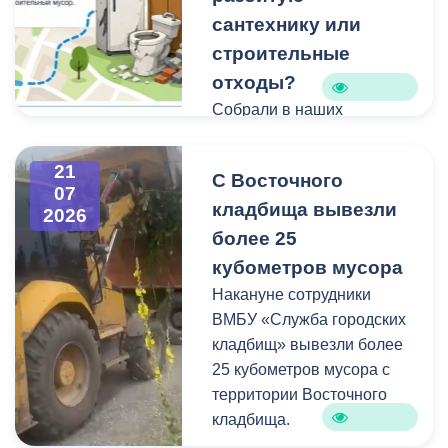
сантехнику или
строительные
отходы?
Собрали в наших
карточках всю полезную
информацию про места и
21
С Восточного
способы утилизации
07
кладбища вывезли
крупногабаритного и
2026
строительного мусора.
более 25
кубометров мусора
Накануне сотрудники
ВМБУ «Служба городских
кладбищ» вывезли более
25 кубометров мусора с
территории Восточного
кладбища.