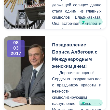
совместно,
держащей солнце» давно
администрация города по
стала одним из главных
закону не имеет права
символов Владикавказа.
наводить на них порядок.
Она встречает жителей и
гостей северо-осетинской
столицы у въезда в город
стороны города Беслана.
08
Поздравление
03
К сожалению, в последние
Бориса Албегова с
2017
годы вид сооружения
Международным
оставлял желать лучшего -
женским днем!
оно пострадало от
коррозии, стала заметной
Дорогие женщины!
усталость металла.
Сердечно поздравляю вас
с праздником красоты и
нежности,
символизирующим
наступление весны, – с
Международным женским