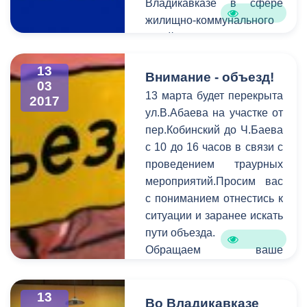
Владикавказе в сфере
жилищно-коммунального
хозяйства сообщает
Единая дежурно-
13
диспетчерская служба.
Внимание - объезд!
03
В период c 6 по 13 марта
13 марта будет перекрыта
2017
на горячую линию единой
ул.В.Абаева на участке от
дежурно-диспетчерской
пер.Кобинский до Ч.Баева
службы поступило 122
с 10 до 16 часов в связи с
обращения. В
проведением траурных
оперативном порядке
мероприятий.Просим вас
специалисты выезжают на
с пониманием отнестись к
аварийные места и
ситуации и заранее искать
устраняют проблемы в
пути объезда.
сфере ЖКХ.
Обращаем ваше
внимание на то, что
необходимо
13
своевременно сообщать
Во Владикавказе