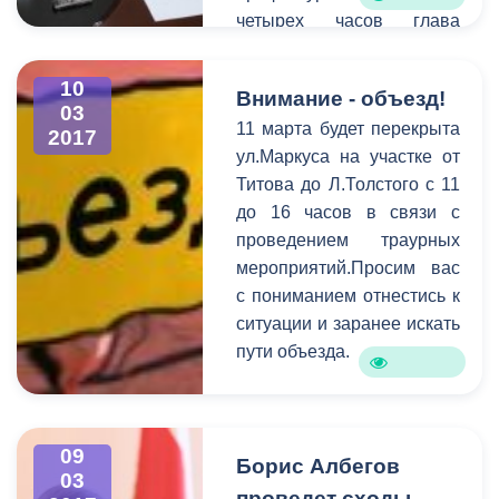
четырех часов глава
актовом зале
принял порядка 20
администрации прошло
записавшихся на прием.
чествование победителей
10
Внимание - объезд!
Для более детального
и призеров конкурса.
03
11 марта будет перекрыта
выяснения проблем, с
2017
ул.Маркуса на участке от
которыми пришли
Титова до Л.Толстого с 11
горожане, к разговору
до 16 часов в связи с
были приглашены
проведением траурных
руководители структурных
мероприятий.Просим вас
подразделений АМС.
с пониманием отнестись к
Самыми актуальными в
ситуации и заранее искать
ходе приема стали
пути объезда.
коммунальные и
жилищные проблемы,
вопросы социальной
сферы, поддержка
09
Борис Албегов
начинающих
03
предпринимателей, а
проведет сходы