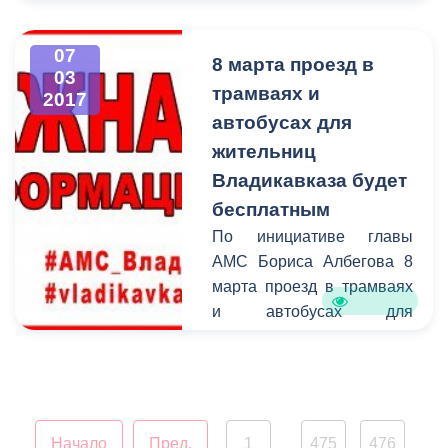
днем!
07
8 марта проезд в
03
трамваях и
2017
автобусах для
жительниц
Владикавказа будет
бесплатным
По инициативе главы
АМС Бориса Албегова 8
марта проезд в трамваях
и автобусах для
жительниц Владикавказа
будет бесплатным. Эта
мера станет небольшим,
но приятным подарком
для всех
Начало
Пред.
1
475
476