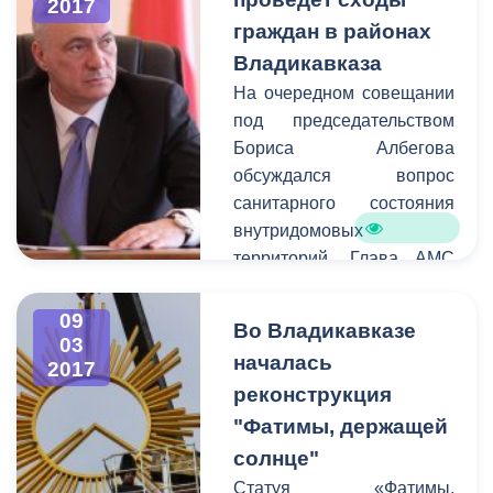
2017
также благоустройство
граждан в районах
городских территорий.
Владикавказа
На очередном совещании
под председательством
Бориса Албегова
обсуждался вопрос
санитарного состояния
внутридомовых
территорий. Глава АМС
призвал руководителей
проводить работу с
09
Во Владикавказе
жителями
03
началась
2017
многоквартирных домов.
реконструкция
Так как вышеуказанные
территории являются
"Фатимы, держащей
зоной ответственности
солнце"
управляющих компаний
Статуя «Фатимы,