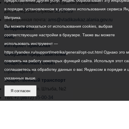
предоставления других услуг. Яндекс обрабатывает эту информ
местного
Круглосуточный телефон Единой дежурной
в порядке, установленном в условиях использования сервиса Ян
самоуправления
диспетчерской службы
53-19-19
Метрика.
города
Электронная почта:
ams@vladikavkaz.alania.gov.ru
Вы можете отказаться от использования cookies, выбрав
Владикавказ:
Владикавказ
соответствующие настройки в браузере. Также вы можете
АМС
использовать инструмент —
Интернет приемная
https://yandex.ru/support/metrika/general/opt-out.html Однако это 
Собрание представителей
повлиять на работу некоторых функций сайта. Используя этот са
Общественный Совет
соглашаетесь на обработку данных о вас Яндексом в порядке и 
Пресс-центр
указанных выше.
Общественный транспорт
Владикавказ, пл. Штыба, №2
Я согласен
Тел:
+7 (8672) 55-00-34
Главный редактор: Биазарти Д. К.
Свидетельство о регистрации СМИ ЭЛ № ФС 77 –
75258 от 07.03.2019 выданное Федеральной Службой