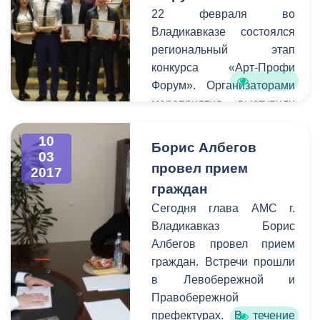
Накануне на этой сцене
22 февраля во
прошло первое
Владикавказе состоялся
мероприятие - премьера
региональный этап
спектакля «Лейтенант с
конкурса «Арт-Профи
острова Инишмор»
Форум». Организаторами
режиссера Руслана
мероприятия выступили
Цагараева по
региональное отделение
одноименной повести
Российского Союза
10
Борис Албегов
ирландского драматурга
03
Молодёжи и Комитет
провел прием
Мартина Макдонаха.
2017
молодежной политики,
граждан
физической культуры и
Сегодня глава АМС г.
спорта АМС. В
Владикавказ Борис
соревновании приняли
Албегов провел прием
участие студенты 16-ти
граждан. Встречи прошли
республиканских
в Левобережной и
профессиональных
Правобережной
образовательных
префектурах. В течение
учреждений. Сегодня в