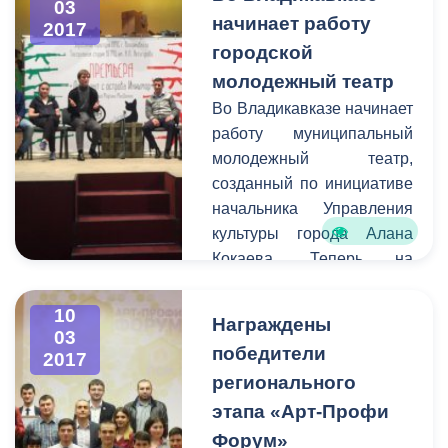
03
информацию о
начинает работу
2017
планируемом перекрытии
городской
в администрацию города.
молодежный театр
Смысл этого оповещения
Во Владикавказе начинает
состоит в том, чтобы АМС
работу муниципальный
г. Владикавказ имела
молодежный театр,
возможность
созданный по инициативе
предупредить остальных
начальника Управления
граждан города о
культуры города Алана
временных неудобствах
Кокаева. Теперь на
для передвижения на тех
площадке центра
или иных улицах.
им.Хетагурова на улице
10
Награждены
Павленко молодые
03
победители
2017
актеры и режиссеры
регионального
смогут воплощать свои
самые смелые творческие
этапа «Арт-Профи
идеи и замыслы.
Форум»