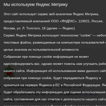
Мы используем Яндекс Метрику
Этот сайт использует сервис веб-аналитики Яндекс Метрика,
предоставляемый компанией ООО «ЯНДЕКС», 119021, Россия,
Москва, ул. Л. Толстого, 16 (далее — Яндекс).
Сервис Яндекс Метрика использует технологию “cookie” — небо
текстовые файлы, размещаемые на компьютере пользователей 
целью анализа их пользовательской активности.
Собранная при помощи cookie информация не может
идентифицировать вас, однако может помочь нам улучшить рабо
нашего сайта. Информация об использовании вами данного сайт
собранная при помощи cookie, будет передаваться Яндексу и
храниться на сервере Яндекса в ЕС и Российской Федерации. Я
График
С понедельника по пятницу – с 9.00 до 18.00
будет обрабатывать эту информацию для оценки использования
работы
Телефон контакт-центра АМС г. Владикавказ
30-30-30
сайта, составления для нас отчетов о деятельности нашего сайта
администрации
звонки принимаются с 9:00 до 18:00