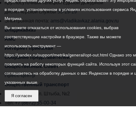
предоставления других услуг. Яндекс обрабатывает эту информ
местного
Круглосуточный телефон Единой дежурной
в порядке, установленном в условиях использования сервиса Ян
самоуправления
диспетчерской службы
53-19-19
Метрика.
города
Электронная почта:
ams@vladikavkaz.alania.gov.ru
Вы можете отказаться от использования cookies, выбрав
Владикавказ:
Владикавказ
соответствующие настройки в браузере. Также вы можете
АМС
использовать инструмент —
Интернет приемная
https://yandex.ru/support/metrika/general/opt-out.html Однако это 
Собрание представителей
повлиять на работу некоторых функций сайта. Используя этот са
Общественный Совет
соглашаетесь на обработку данных о вас Яндексом в порядке и 
Пресс-центр
указанных выше.
Общественный транспорт
Владикавказ, пл. Штыба, №2
Я согласен
Тел:
+7 (8672) 55-00-34
Главный редактор: Биазарти Д. К.
Свидетельство о регистрации СМИ ЭЛ № ФС 77 –
75258 от 07.03.2019 выданное Федеральной Службой