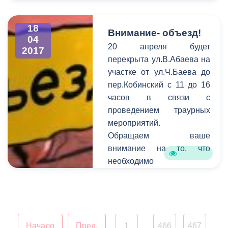
своевременно сообщать
информацию о
18
планируемом перекрытии
Внимание- объезд!
04
в администрацию города.
20 апреля будет
2017
Смысл этого оповещения
перекрыта ул.В.Абаева на
состоит в том, чтобы АМС
участке от ул.Ч.Баева до
г. Владикавказ имела
пер.Кобинский с 11 до 16
возможность
часов в связи с
предупредить остальных
проведением траурных
граждан города о
мероприятий.
временных неудобствах
Обращаем ваше
для передвижения на тех
внимание на то, что
или иных улицах.
необходимо
своевременно сообщать
информацию о
планируемом перекрытии
в администрацию города.
Смысл этого оповещения
Начало
Пред.
1
466
467