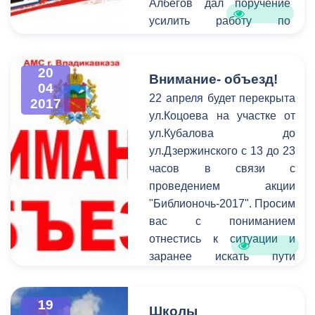
Албегов дал поручение
усилить работу по
профилактике
террористических и
20
экстремистских
Внимание- объезд!
04
проявлений в
22 апреля будет перекрыта
2017
общественной среде.
ул.Коцоева на участке от
Руководитель мэрии
ул.Кубалова до
отметил, что проведение
ул.Дзержинского с 13 до 23
такой профилактической
часов в связи с
работы особенно важно в
проведением акции
среде молодежи, так как
"Библионочь-2017". Просим
именно она в силу целого
вас с пониманием
ряда различных факторов
отнестись к ситуации и
является одной из
заранее искать пути
наиболее уязвимых в
объезда.
плане подверженности
Обращаем ваше внимание
негативному влиянию
19
на то, что необходимо
Школы