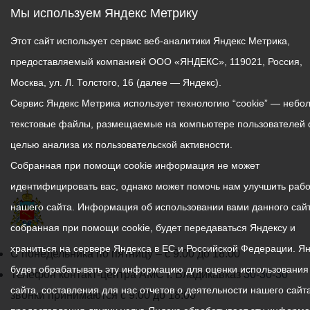
Мы используем Яндекс Метрику
Этот сайт использует сервис веб-аналитики Яндекс Метрика,
предоставляемый компанией ООО «ЯНДЕКС», 119021, Россия,
Москва, ул. Л. Толстого, 16 (далее — Яндекс).
Сервис Яндекс Метрика использует технологию “cookie” — небо
текстовые файлы, размещаемые на компьютере пользователей 
целью анализа их пользовательской активности.
Собранная при помощи cookie информация не может
идентифицировать вас, однако может помочь нам улучшить рабо
нашего сайта. Информация об использовании вами данного сайт
собранная при помощи cookie, будет передаваться Яндексу и
храниться на сервере Яндекса в ЕС и Российской Федерации. Я
График
С понедельника по пятницу – с 9.00 до 18.00
будет обрабатывать эту информацию для оценки использования
работы
Телефон контакт-центра АМС г. Владикавказ
30-30-30
сайта, составления для нас отчетов о деятельности нашего сайта
администрации
звонки принимаются с 9:00 до 18:00