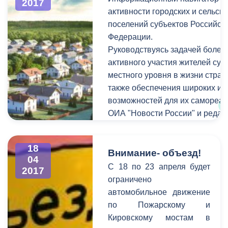
уровне, в городе не было
2017
«Аллея Российской
активности городских и сельски
ни одного серьезного
Славы», советник
поселений субъектов Российск
срыва подачи тепла. Две
Российского военно-
Федерации.
небольшие аварии,
исторического
Руководствуясь задачей более
прошедшие за время
общества Михаил
активного участия жителей суб
сезона, были оперативно
Сердюков, представители
местного уровня в жизни стран
устранены в течение
республиканских и
также обеспечения широких и 
суток.
городских ведомств,
возможностей для их самореал
общественных
ОИА "Новости России" и редак
организаций и
журнала «Экономическая поли
религиозных конфессий.
России» формируют Информа
18
навигатор деловой активности 
Внимание- объезд!
04
и сельских поселений субъекто
C 18 по 23 апреля будет
2017
"ПОСЕЛКИ РОССИИ - 2017"
ограничено
- http://www.kremlinrus.ru/news/
автомобильное движение
по Пожарскому и
Кировскому мостам в