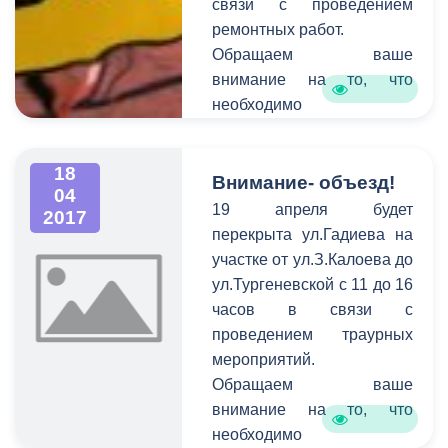
связи с проведением
ремонтных работ.
Обращаем ваше
внимание на то, что
необходимо
своевременно сообщать
информацию о
18
планируемом перекрытии
Внимание- объезд!
04
в администрацию города.
19 апреля будет
2017
Смысл этого оповещения
перекрыта ул.Гадиева на
состоит в том, чтобы АМС
участке от ул.З.Калоева до
г. Владикавказ имела
ул.Тургеневской с 11 до 16
возможность
часов в связи с
предупредить остальных
проведением траурных
граждан города о
мероприятий.
временных неудобствах
Обращаем ваше
для передвижения на тех
внимание на то, что
или иных улицах.
необходимо