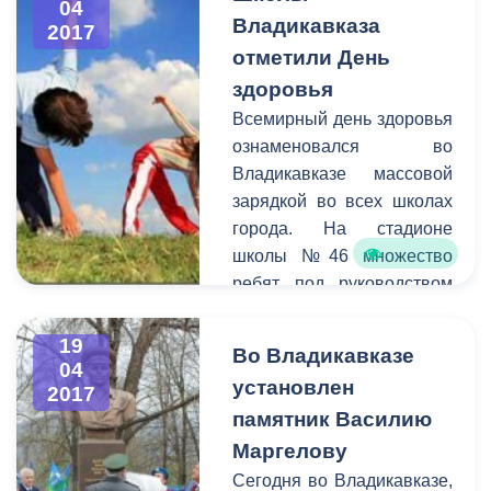
04
разнообразных
своевременно сообщать
Владикавказа
2017
антисоциальных и
информацию о
отметили День
криминальных групп.
планируемом перекрытии в
здоровья
администрацию города.
Всемирный день здоровья
Смысл этого оповещения
ознаменовался во
состоит в том, чтобы АМС г.
Владикавказе массовой
Владикавказ имела
зарядкой во всех школах
возможность предупредить
города. На стадионе
остальных граждан города
школы №46 множество
о временных неудобствах
ребят под руководством
для передвижения на тех
именитых спортсменов и
или иных улицах.
фитнес инструктора
19
Во Владикавказе
отработали упражнения
04
установлен
2017
направленные на
памятник Василию
поддержание здорового
тела и духа. Главной
Маргелову
целью проведенных
Сегодня во Владикавказе,