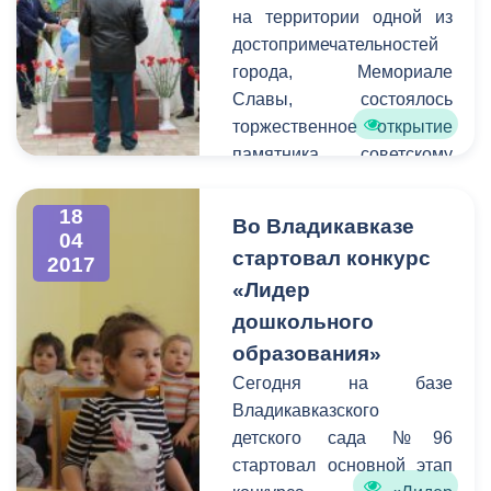
мероприятий стала
на территории одной из
пропаганда здорового
достопримечательностей
образа жизни среди юных
города, Мемориале
жителей Владикавказа.
Славы, состоялось
торжественное открытие
памятника советскому
военачальнику,
командующему Воздушно-
18
Во Владикавказе
десантными войсками в
04
стартовал конкурс
2017
1954-1959 и 1961-1979
«Лидер
года, генералу армии,
Герою Советского Союза,
дошкольного
лауреату Государственной
образования»
премии СССР, кандидату
Сегодня на базе
военных наук Василию
Владикавказского
Филипповичу Маргелову.
детского сада №96
Участие в торжественной
стартовал основной этап
церемонии приняли